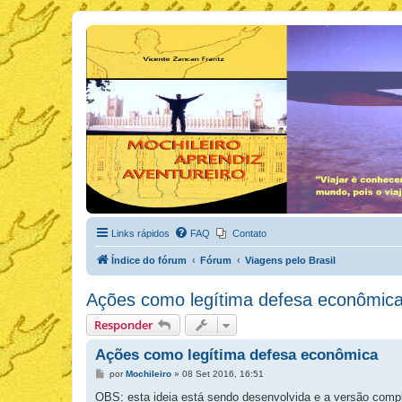
Links rápidos
FAQ
Contato
Índice do fórum
Fórum
Viagens pelo Brasil
Ações como legítima defesa econômic
Responder
Ações como legítima defesa econômica
M
por
Mochileiro
»
08 Set 2016, 16:51
e
n
OBS: esta ideia está sendo desenvolvida e a versão compl