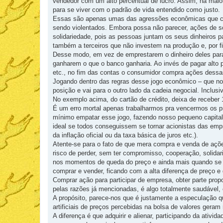
vendedor com um alto percentual de lucro. Assim, na maior
para se viver com o padrão de vida entendido como justo.
Essas são apenas umas das agressões econômicas que c
sendo violentados. Embora possa não parecer, ações de 
solidariedade, pois as pessoas juntam os seus dinheiros 
também a terceiros que não investem na produção e, por f
Desse modo, em vez de emprestarem o dinheiro deles para o
ganharem o que o banco ganharia. Ao invés de pagar alto pe
etc., no fim das contas o consumidor compra ações dessas 
Jogando dentro das regras desse jogo econômico – que nos
posição e vai para o outro lado da cadeia negocial. Inclus
No exemplo acima, do cartão de crédito, deixa de receber
É um erro mortal apenas trabalharmos pra vencermos os p
mínimo empatar esse jogo, fazendo nosso pequeno capital
ideal se todos conseguissem se tornar acionistas das emp
da inflação oficial ou da taxa básica de juros etc.).
Atente-se para o fato de que mera compra e venda de açõe
risco de perder, sem ter compromisso, cooperação, solid
nos momentos de queda do preço e ainda mais quando se ag
comprar e vender, ficando com a alta diferença de preço e 
Comprar ação para participar de empresa, obter parte prop
pelas razões já mencionadas, é algo totalmente saudável,
A propósito, parece-nos que é justamente a especulação 
artificiais de preços percebidas na bolsa de valores geram
A diferença é que adquirir e alienar, participando da ativi