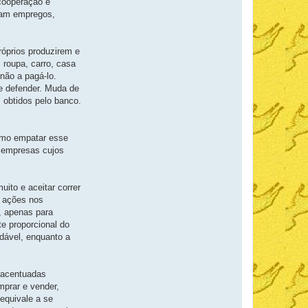
cooperação e
eram empregos,
róprios produzirem e
 roupa, carro, casa
não a pagá-lo.
e defender. Muda de
s obtidos pelo banco.
nimo empatar esse
s empresas cujos
ito e aceitar correr
m ações nos
, apenas para
te proporcional do
dável, enquanto a
 acentuadas
mprar e vender,
 equivale a se