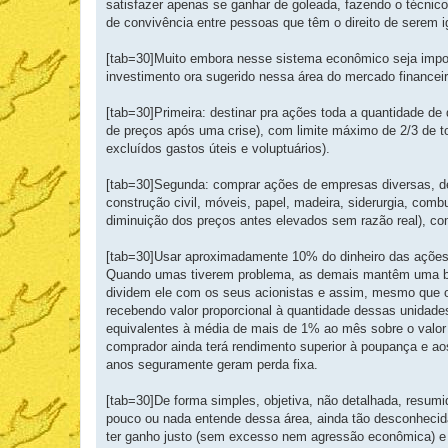
satisfazer apenas se ganhar de goleada, fazendo o técnico
de convivência entre pessoas que têm o direito de serem 
[tab=30]Muito embora nesse sistema econômico seja impossí
investimento ora sugerido nessa área do mercado financei
[tab=30]Primeira: destinar pra ações toda a quantidade de
de preços após uma crise), com limite máximo de 2/3 de t
excluídos gastos úteis e voluptuários).
[tab=30]Segunda: comprar ações de empresas diversas, de s
construção civil, móveis, papel, madeira, siderurgia, comb
diminuição dos preços antes elevados sem razão real), c
[tab=30]Usar aproximadamente 10% do dinheiro das ações 
Quando umas tiverem problema, as demais mantêm uma bo
dividem ele com os seus acionistas e assim, mesmo que 
recebendo valor proporcional à quantidade dessas unidade
equivalentes à média de mais de 1% ao mês sobre o valo
comprador ainda terá rendimento superior à poupança e a
anos seguramente geram perda fixa.
[tab=30]De forma simples, objetiva, não detalhada, resu
pouco ou nada entende dessa área, ainda tão desconhecida 
ter ganho justo (sem excesso nem agressão econômica) e e