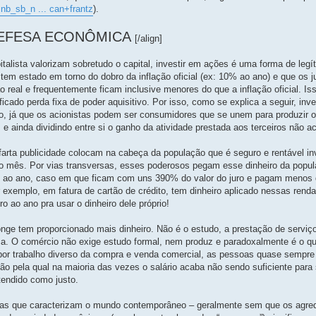
nb_sb_n ... can+frantz
).
DEFESA ECONÔMICA
[/align]
talista valorizam sobretudo o capital, investir em ações é uma forma de legí
tem estado em torno do dobro da inflação oficial (ex: 10% ao ano) e que os j
 real e frequentemente ficam inclusive menores do que a inflação oficial. Is
ficado perda fixa de poder aquisitivo. Por isso, como se explica a seguir, in
, já que os acionistas podem ser consumidores que se unem para produzir
e ainda dividindo entre si o ganho da atividade prestada aos terceiros não ac
farta publicidade colocam na cabeça da população que é seguro e rentável i
o mês. Por vias transversas, esses poderosos pegam esse dinheiro da popu
% ao ano, caso em que ficam com uns 390% do valor do juro e pagam menos
r exemplo, em fatura de cartão de crédito, tem dinheiro aplicado nessas renda
 ao ano pra usar o dinheiro dele próprio!
onge tem proporcionado mais dinheiro. Não é o estudo, a prestação de servi
nça. O comércio não exige estudo formal, nem produz e paradoxalmente é o q
o por trabalho diverso da compra e venda comercial, as pessoas quase sempr
ão pela qual na maioria das vezes o salário acaba não sendo suficiente para
tendido como justo.
s que caracterizam o mundo contemporâneo – geralmente sem que os agre