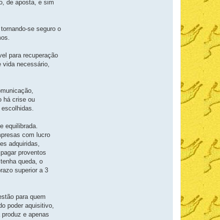
o, de aposta, e sim
 tornando-se seguro o
mos.
vel para recuperação
 vida necessário,
comunicação,
o há crise ou
 escolhidas.
 equilibrada.
mpresas com lucro
s adquiridas,
 pagar proventos
tenha queda, o
azo superior a 3
gestão para quem
o poder aquisitivo,
a produz e apenas