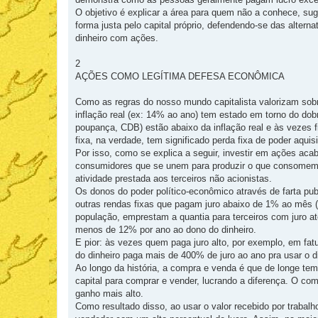
O objetivo é explicar a área para quem não a conhece, s
forma justa pelo capital próprio, defendendo-se das altern
dinheiro com ações.
2
AÇÕES COMO LEGÍTIMA DEFESA ECONÔMICA
Como as regras do nosso mundo capitalista valorizam sobr
inflação real (ex: 14% ao ano) tem estado em torno do dobr
poupança, CDB) estão abaixo da inflação real e às vezes fi
fixa, na verdade, tem significado perda fixa de poder aquisi
Por isso, como se explica a seguir, investir em ações ac
consumidores que se unem para produzir o que consomem, e
atividade prestada aos terceiros não acionistas.
Os donos do poder político-econômico através de farta pu
outras rendas fixas que pagam juro abaixo de 1% ao mês (
população, emprestam a quantia para terceiros com juro
menos de 12% por ano ao dono do dinheiro.
E pior: às vezes quem paga juro alto, por exemplo, em fat
do dinheiro paga mais de 400% de juro ao ano pra usar o di
Ao longo da história, a compra e venda é que de longe te
capital para comprar e vender, lucrando a diferença. O c
ganho mais alto.
Como resultado disso, ao usar o valor recebido por traba