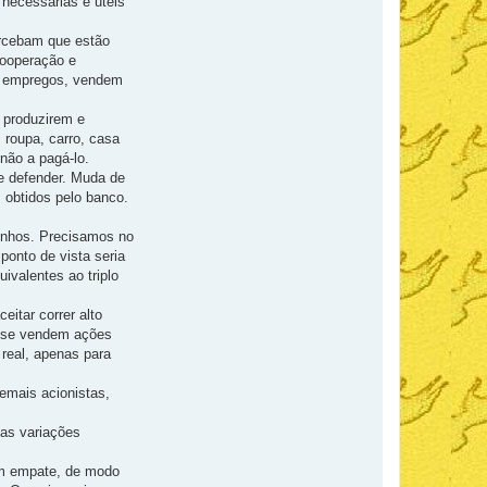
 necessárias e úteis
rcebam que estão
cooperação e
am empregos, vendem
s produzirem e
 roupa, carro, casa
não a pagá-lo.
e defender. Muda de
s obtidos pelo banco.
onhos. Precisamos no
onto de vista seria
ivalentes ao triplo
itar correr alto
o se vendem ações
real, apenas para
demais acionistas,
as variações
 com empate, de modo