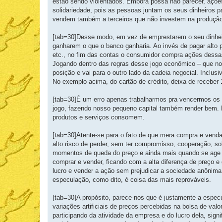
estão sendo violentados. Embora possa não parecer, açõ
solidariedade, pois as pessoas juntam os seus dinheiros p
vendem também a terceiros que não investem na produção 
[tab=30]Desse modo, em vez de emprestarem o seu dinheiro 
ganharem o que o banco ganharia. Ao invés de pagar alto pe
etc., no fim das contas o consumidor compra ações dessas 
Jogando dentro das regras desse jogo econômico – que nos
posição e vai para o outro lado da cadeia negocial. Inclus
No exemplo acima, do cartão de crédito, deixa de receber
[tab=30]É um erro apenas trabalharmos pra vencermos os 
jogo, fazendo nosso pequeno capital também render bem. P
produtos e serviços consomem.
[tab=30]Atente-se para o fato de que mera compra e venda
alto risco de perder, sem ter compromisso, cooperação, 
momentos de queda do preço e ainda mais quando se age pa
comprar e vender, ficando com a alta diferença de preço e 
lucro e vender a ação sem prejudicar a sociedade anônima
especulação, como dito, é coisa das mais reprováveis.
[tab=30]A propósito, parece-nos que é justamente a esp
variações artificiais de preços percebidas na bolsa de val
participando da atividade da empresa e do lucro dela, sign