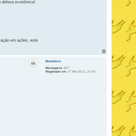
a defesa econômica!
icação em ações, está
V
o
l
Mochileiro
t
a
Mensagens:
607
Registrado em:
27 Mai 2012, 23:40
r
a
o
t
o
p
o