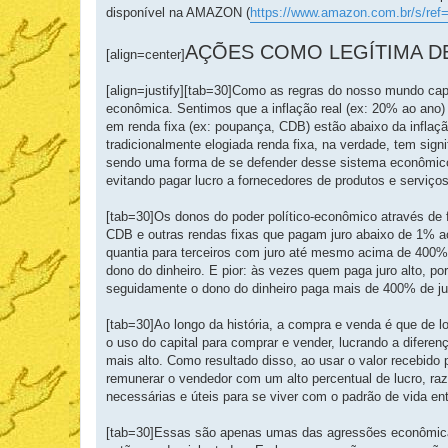
s
disponível na AMAZON (
https://www.amazon.com.br/s/ref=
a
g
e
AÇÕES COMO LEGÍTIMA 
m
[align=center]
[align=justify][tab=30]Como as regras do nosso mundo capi
econômica. Sentimos que a inflação real (ex: 20% ao ano) 
em renda fixa (ex: poupança, CDB) estão abaixo da inflação
tradicionalmente elogiada renda fixa, na verdade, tem signi
sendo uma forma de se defender desse sistema econômico
evitando pagar lucro a fornecedores de produtos e serviços 
[tab=30]Os donos do poder político-econômico através de 
CDB e outras rendas fixas que pagam juro abaixo de 1% a
quantia para terceiros com juro até mesmo acima de 400
dono do dinheiro. E pior: às vezes quem paga juro alto, po
seguidamente o dono do dinheiro paga mais de 400% de juro
[tab=30]Ao longo da história, a compra e venda é que de l
o uso do capital para comprar e vender, lucrando a difere
mais alto. Como resultado disso, ao usar o valor recebid
remunerar o vendedor com um alto percentual de lucro, raz
necessárias e úteis para se viver com o padrão de vida en
[tab=30]Essas são apenas umas das agressões econômica