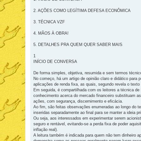
2. AÇÕES COMO LEGÍTIMA DEFESA ECONÔMICA
3. TÉCNICA VZF
4. MÃOS À OBRA!
5. DETALHES PRA QUEM QUER SABER MAIS
1
INÍCIO DE CONVERSA
De forma simples, objetiva, resumida e sem termos técnic
No começo, há um artigo de opinião claro e didático par
aplicações de renda fixa, as quais, segundo revela o text
Em seguida, é compartilhada com os leitores a técnica de
conhecimento acerca do mercado financeiro substituam as 
ações, com segurança, discernimento e eficácia.
Ao fim, são feitas observações enumeradas ao longo do t
inseridas separadamente ao final para se manter a ideia pri
Ou seja, aos interessados em experimentar serem acioni
seguro e rentável, evitando-se a perda fixa de poder aqui
inflação real).
A leitura também é indicada para quem não tem dinheiro a
demonstra como as pessoas geralmente pagam lucro exces