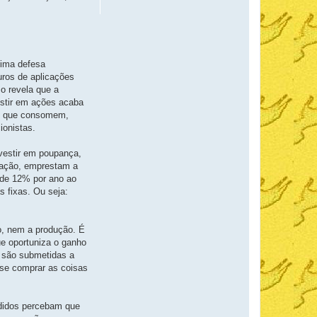
tima defesa
uros de aplicações
so revela que a
vestir em ações acaba
 o que consomem,
ionistas.
nvestir em poupança,
lação, emprestam a
 de 12% por ano ao
s fixas. Ou seja:
ço, nem a produção. É
ue oportuniza o ganho
e são submetidas a
 se comprar as coisas
didos percebam que