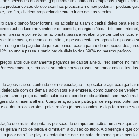
es de sociedades anônimas (popularmente chamadas “empresas”) significam 
ara produzir coisas de que sozinhas precisariam e não poderiam produzir, g
e, por fim, dividem proporcionalmente o lucro dessas vendas.
para o banco fazer fortuna, os acionistas usam o capital deles para eles p
rcentual de lucro ao vendedor de comida, energia elétrica, telefone, internet,
empresas e por se tornar acionista passa a receber o percentual de lucro e 
 está imposto, queiramos ou não -, a pessoa evita ser agredida e passa a s
ive, no lugar de pagador de juro ao banco, passa para o de recebedor dos juro
 12% ao ano e passa a participar da divisão dos 390% no mesmo período.
preços altos que diariamente pagamos ao capital alheio. Precisamos no mí
or esse prisma, seria ideal se todos conseguissem se tornar acionistas da
 de ações não se confunde com especulação. Especular é agir para ganhar mu
solidariedade com os demais acionistas e a empresa, como quando se vende
ra fazer o preço da ação subir ou descer de modo artificial, sem razão real
gerando a miséria alheia. Comprar ação para participar de empresa, obter par
 e os demais acionistas, pelas razões já mencionadas, é algo totalmente sau
eculação que mais afugenta as pessoas de comprarem ações, uma vez que as
ores geram risco de perda e diminuem a divisão do lucro. A diferença é que co
ifica jogar com “fair play” e contentar-se com empate, de modo que especular