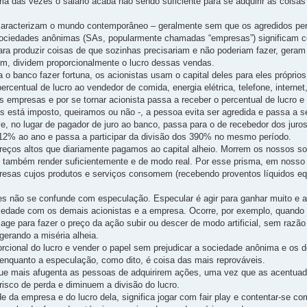
ia das vezes o salário acaba não sendo suficiente para se adquirir as coisas
aracterizam o mundo contemporâneo – geralmente sem que os agredidos pe
sociedades anônimas (SAs, popularmente chamadas “empresas”) significam 
para produzir coisas de que sozinhas precisariam e não poderiam fazer, ger
im, dividem proporcionalmente o lucro dessas vendas.
 banco fazer fortuna, os acionistas usam o capital deles para eles próprio
rcentual de lucro ao vendedor de comida, energia elétrica, telefone, internet,
empresas e por se tornar acionista passa a receber o percentual de lucro e 
 está imposto, queiramos ou não -, a pessoa evita ser agredida e passa a s
ive, no lugar de pagador de juro ao banco, passa para o de recebedor dos juro
 12% ao ano e passa a participar da divisão dos 390% no mesmo período.
reços altos que diariamente pagamos ao capital alheio. Morrem os nossos s
 também render suficientemente e de modo real. Por esse prisma, em nosso p
resas cujos produtos e serviços consomem (recebendo proventos líquidos equ
s não se confunde com especulação. Especular é agir para ganhar muito e ace
ariedade com os demais acionistas e a empresa. Ocorre, por exemplo, quand
e para fazer o preço da ação subir ou descer de modo artificial, sem razão 
gerando a miséria alheia.
orcional do lucro e vender o papel sem prejudicar a sociedade anônima e os 
 enquanto a especulação, como dito, é coisa das mais reprováveis.
que mais afugenta as pessoas de adquirirem ações, uma vez que as acentuad
 risco de perda e diminuem a divisão do lucro.
dade da empresa e do lucro dela, significa jogar com fair play e contentar-se