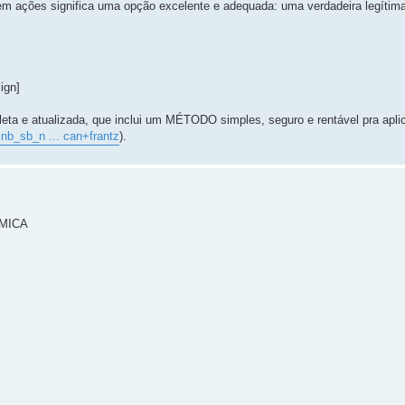
 em ações significa uma opção excelente e adequada: uma verdadeira legítim
ign]
eta e atualizada, que inclui um MÉTODO simples, seguro e rentável pra apl
nb_sb_n ... can+frantz
).
ÔMICA