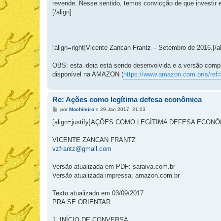
revende. Nesse sentido, temos convicção de que investir
[/align]
[align=right]Vicente Zancan Frantz – Setembro de 2016.[/al
OBS: esta ideia está sendo desenvolvida e a versão compl
disponível na AMAZON (
https://www.amazon.com.br/s/ref=
Re: Ações como legítima defesa econômica
M
por
Mochileiro
»
29 Jan 2017, 21:03
e
n
[align=justify]AÇÕES COMO LEGÍTIMA DEFESA ECON
s
a
g
VICENTE ZANCAN FRANTZ
e
vzfrantz@gmail.com
m
Versão atualizada em PDF: saraiva.com.br
Versão atualizada impressa: amazon.com.br
Texto atualizado em 03/09/2017
PRA SE ORIENTAR
1. INÍCIO DE CONVERSA