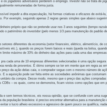
 e os jogadores adversários perderem o emprego. Investir não se trata de jog
igualmente remuneradas de forma justa.
vel impedir a dita especulação, há formas criativas e eficazes de evitá-la,
ro. Por exemplo, seguindo apenas 2 regras gerais simples que abaixo sugeri
 dinheiro próprio que não se pretende usar nos 3 anos seguintes (tempo razoá
odo o patrimônio do investidor (pelo menos 1/3 para manutenção do padrão de
etores diferentes da economia (setor financeiro, elétrico, alimentício, de 
ustíveis etc.), quando os preços forem baixos e reais (queda na bolsa, quand
om limite máximo de 33% do dinheiro das ações para cada uma das empresas
pra cada uma de 10 empresas diferentes selecionadas é uma opção segura e
a renda de proventos. É ótimo sempre se ter em mente que em regra as e
o preço da ação delas caia, o comprador segue com o mesmo número de açõe
s. E a aquisição pode ser feita entre as sociedades anônimas que costumam
r unitário da compra. Desse modo, mesmo que o preço das ações compradas 
os CDBs – os quais, como se demonstra, ficam vistos como opções que em pr
mida e sem termos técnicos, eis nossa opinião, que se confunde com uma su
da população brasileira: é preciso encontrar alternativa para a manutenção d
vitar o lucro alheio excessivo e agressivo de quem pouco se qualifica, nad