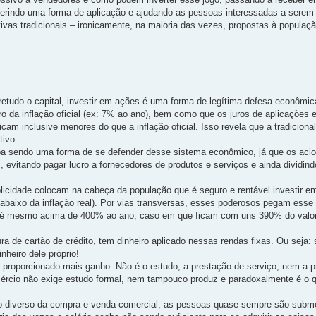
ugerindo uma forma de aplicação e ajudando as pessoas interessadas a sere
ativas tradicionais – ironicamente, na maioria das vezes, propostas à popula
etudo o capital, investir em ações é uma forma de legítima defesa econômi
o da inflação oficial (ex: 7% ao ano), bem como que os juros de aplicações e
cam inclusive menores do que a inflação oficial. Isso revela que a tradicion
tivo.
aba sendo uma forma de se defender desse sistema econômico, já que os aci
vitando pagar lucro a fornecedores de produtos e serviços e ainda dividindo
blicidade colocam na cabeça da população que é seguro e rentável investir 
abaixo da inflação real). Por vias transversas, esses poderosos pegam esse 
 até mesmo acima de 400% ao ano, caso em que ficam com uns 390% do valor
ura de cartão de crédito, tem dinheiro aplicado nessas rendas fixas. Ou seja
nheiro dele próprio!
m proporcionado mais ganho. Não é o estudo, a prestação de serviço, nem a 
omércio não exige estudo formal, nem tampouco produz e paradoxalmente é o q
lho diverso da compra e venda comercial, as pessoas quase sempre são subm