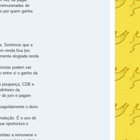
m remuneradas de
ção por quem ganha
ca. Sentimos que a
m renda fixa (ex:
almente elogiada renda
onistas podem ser
 entre si o ganho da
em poupança, CDB e
dinheiro da
 do juro e pagam
: seguidamente o dono
produção. É o uso do
ue oportuniza o
etidas a remunerar o