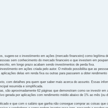
os, sugere-se o investimento em ações (mercado financeiro) como legítima 
a pessoas sem conhecimento do mercado financeiro e que investem em poupa
o escrito, em longo prazo acabam sendo investimentos de perda fixa.
 investimento em ações criada pelo autor. O método possibilita que as pess
aplicações delas em renda fixa ou outras para passarem a obter rendimento 
exto, com detalhes pra quem quer saber mais acerca do assunto. Essas info
ncipal resumida e simplificada.
stas, são aproximadamente 62 páginas que demonstram como se investir em
sitivo gerada por aplicações com rendimento médio abaixo de 1% ao mês (ou 
plicado e que com o salário que ganha não consegue comprar as coisas que d
sivo a vendedores e como podem inverter esse jogo, passando a receber e