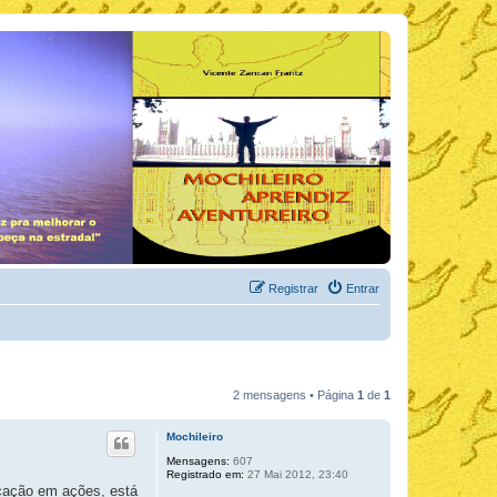
Registrar
Entrar
2 mensagens • Página
1
de
1
Mochileiro
Mensagens:
607
Registrado em:
27 Mai 2012, 23:40
icação em ações, está