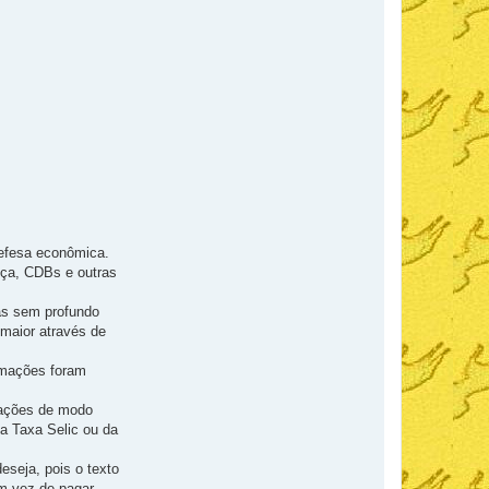
defesa econômica.
nça, CDBs e outras
oas sem profundo
maior através de
rmações foram
 ações de modo
da Taxa Selic ou da
eseja, pois o texto
m vez de pagar.