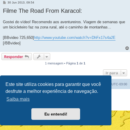
M
30 Jun 2013, 09:54
e
Filme The Road From Karacol:
n
s
a
g
Gostei do vídeo! Recomendo aos aventureiros. Viagem de semanas que
e
um bicicleteiro faz na zona rural, até o caminho de montanhas...
m
[BBvideo 725,650]
http://www.youtube.com/watch?v=DhFx17s4a2E
[/BBvideo]
Responder
1 mensagem • Página
1
de
1
Ir para
Este site utiliza cookies para garantir que você
Índice do fórum
Excluir cookies
Todos os horários são
UTC-03:00
desfrute a melhor experiência de navegação.
Powered by
phpBB
® Forum Software © phpBB Limited
Saiba mais
Traduzido por:
Suporte phpBB
Privacidade
|
Termos
Eu entendi!