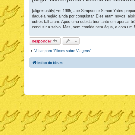
s
a
g
[align=justify]Em 1985, Joe Simpson e Simon Yates prepar
e
daquela região ainda por conquistar. Eles eram novos, alp
m
outros falharam. Após uma subida triunfante em apenas trê
conduzir a salvo. Mas, sem comida nem água, e com um frio
Responder
Voltar para “Filmes sobre Viagens”
Índice do fórum