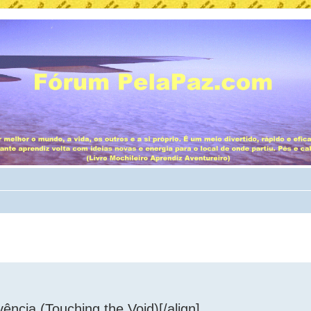
ência (Touching the Void)[/align]