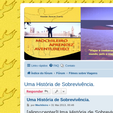
Links rápidos
FAQ
Contato
Índice do fórum
Fórum
Filmes sobre Viagens
Uma História de Sobrevivência.
Responder
Uma História de Sobrevivência.
M
por
Mochileiro
»
31 Mai 2013, 00:46
e
[align=center]Uma História de Sobreviv
n