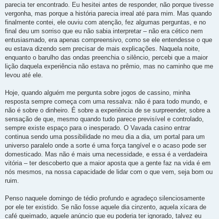
parecia ter encontrado. Eu hesitei antes de responder, não porque tivesse
vergonha, mas porque a história parecia irreal até para mim. Mas quando
finalmente contei, ele ouviu com atenção, fez algumas perguntas, e no
final deu um sorriso que eu não sabia interpretar – não era cético nem
entusiasmado, era apenas compreensivo, como se ele entendesse o que
eu estava dizendo sem precisar de mais explicações. Naquela noite,
enquanto o barulho das ondas preenchia o silêncio, percebi que a maior
lição daquela experiência não estava no prêmio, mas no caminho que me
levou até ele.
Hoje, quando alguém me pergunta sobre jogos de cassino, minha
resposta sempre começa com uma ressalva: não é para todo mundo, e
não é sobre o dinheiro. É sobre a experiência de se surpreender, sobre a
sensação de que, mesmo quando tudo parece previsível e controlado,
sempre existe espaço para o inesperado. O Vavada casino entrar
continua sendo uma possibilidade no meu dia a dia, um portal para um
universo paralelo onde a sorte é uma força tangível e o acaso pode ser
domesticado. Mas não é mais uma necessidade, e essa é a verdadeira
vitória – ter descoberto que a maior aposta que a gente faz na vida é em
nós mesmos, na nossa capacidade de lidar com o que vem, seja bom ou
ruim.
Penso naquele domingo de tédio profundo e agradeço silenciosamente
por ele ter existido. Se não fosse aquele dia cinzento, aquela xícara de
café queimado, aquele anúncio que eu poderia ter ignorado, talvez eu