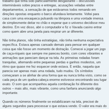
trabalho que tinha sido particularmente desgastante – discussões
intermináveis sobre prazos e entregas, acusações veladas entre
departamentos, a sensação de que estávamos todos remando em
direções opostas enquanto o barco afundava lentamente. Voltei para
casa com uma enxaqueca pulsando na têmpora e uma vontade imensa
de simplesmente deitar no chão e esperar que o universo decidisse meu
destino. Em vez disso, abri o computador e fiz o Vavada casino entrar
como quem abre uma janela para respirar um ar diferente.
Não tinha planos, não tinha estratégias, não tinha nenhuma expectativa
específica. Estava apenas cansado demais para pensar em qualquer
coisa que não fosse um momento de distração. Comecei a jogar um jogo
de caça-níqueis que sempre me pareceu bonito, com cores vibrantes e
animações que pareciam dançar na tela. As primeiras rodadas foram
tranquilas, alternando entre pequenas perdas e ganhos modestos, um
ritmo que quase me fez esquecer onde estava. E então, naquela que
parecia ser apenas mais uma rodada, tudo mudou. Os símbolos
começaram a se alinhar de uma forma que eu nunca tinha visto, como se
cada peça de um quebra-cabeça enorme estivesse encontrando seu lugar
exato. O som que acompanhou aquela combinação foi diferente dos
outros – mais alto, mais vibrante, como uma fanfarra anunciando algo
importante.
Quando os números finalmente se estabilizaram na tela, precisei de
alguns segundos para processar o que estava vendo. O valor era mais do