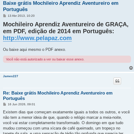
Baixe grátis Mochileiro Aprendiz Aventureiro em
Português
M
13 Abr 2013, 10:20
e
Mochileiro Aprendiz Aventureiro de GRAÇA,
n
s
em PDF, edição de 2014 em Português:
a
g
http://www.pelapaz.com
e
m
Ou baixe aqui mesmo o PDF anexo.
Você não está autorizado a ver ou baixar esse anexo.
James227
Re: Baixe grátis Mochileiro Aprendiz Aventureiro em
Português
M
16 Jun 2026, 09:01
e
n
Existem dias que começam exatamente iguais a todos os outros, e você
s
não tem a menor ideia de que, quando o relógio marcar a meia-noite,
a
g
você vai estar completamente transformado. O domingo em que tudo
e
mudou começou com uma xícara de café queimado, um tropeço no
m
tapete da sala, e uma sensação de tédio tão profunda que parecia ter