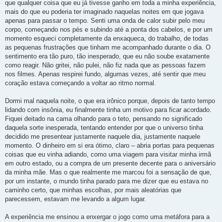
que qualquer coisa que eu já tivesse ganho em toda a minha experiência,
mais do que eu poderia ter imaginado naquelas noites em que jogava
apenas para passar o tempo. Senti uma onda de calor subir pelo meu
corpo, começando nos pés e subindo até a ponta dos cabelos, e por um
momento esqueci completamente da enxaqueca, do trabalho, de todas
as pequenas frustrações que tinham me acompanhado durante o dia. O
sentimento era tão puro, tão inesperado, que eu não soube exatamente
como reagir. Não gritei, não pulei, não fiz nada que as pessoas fazem
nos filmes. Apenas respirei fundo, algumas vezes, até sentir que meu
coração estava começando a voltar ao ritmo normal.
Dormi mal naquela noite, o que era irônico porque, depois de tanto tempo
lidando com insônia, eu finalmente tinha um motivo para ficar acordado.
Fiquei deitado na cama olhando para o teto, pensando no significado
daquela sorte inesperada, tentando entender por que o universo tinha
decidido me presentear justamente naquele dia, justamente naquele
momento. O dinheiro em si era ótimo, claro – abria portas para pequenas
coisas que eu vinha adiando, como uma viagem para visitar minha irmã
em outro estado, ou a compra de um presente decente para o aniversário
da minha mãe. Mas o que realmente me marcou foi a sensação de que,
por um instante, o mundo tinha parado para me dizer que eu estava no
caminho certo, que minhas escolhas, por mais aleatórias que
parecessem, estavam me levando a algum lugar.
A experiência me ensinou a enxergar o jogo como uma metáfora para a