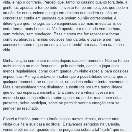
vida, e não o contrário. Percebi que, tanto no cassino quanto fora dele, a
gente faz apostas o tempo todo – investe tempo em relações que podem
ou não dar certo, coloca energia em projetos que podem ou não se
concretizar, confia em pessoas que podem ou não corresponder. A
diferença é que, no jogo, as consequências são mais imediatas e, de
certa forma, mais honestas. Você aposta, e o resultado vem na hora,
sem rodeios, sem enrolação. Essa clareza me fez repensar a forma
como eu abordava minhas decisões fora da tela, e passei a ser mais
consciente sobre o que eu estava "apostando" em cada área da minha
vida.
Minha relação com o site mudou depois daquele momento. Não se tornou
mais intensa ou mais frequente – pelo contrário, passei a jogar com
menos regularidade, como quem guarda um vinho especial para ocasiões
específicas. A magia estava em saber que a possibilidade existia, que a
qualquer momento, se eu quisesse, eu poderia voltar e tentar novamente.
Mas a necessidade tinha diminuído, substituída por uma tranquilidade
que eu não esperava encontrar. Era como se a vitória tivesse me
mostrado que o jogo não era sobre ganhar ou perder, mas sobre estar
presente, sobre participar, sobre se permitir sentir a emoção sem se
prender ao resultado.
Contei a história para meu irmão alguns meses depois, durante uma
visita que fiz à sua casa no litoral. Estávamos sentados na varanda,
vendo o pôr do sol, quando ele me perguntou sobre a tal "sorte" que eu