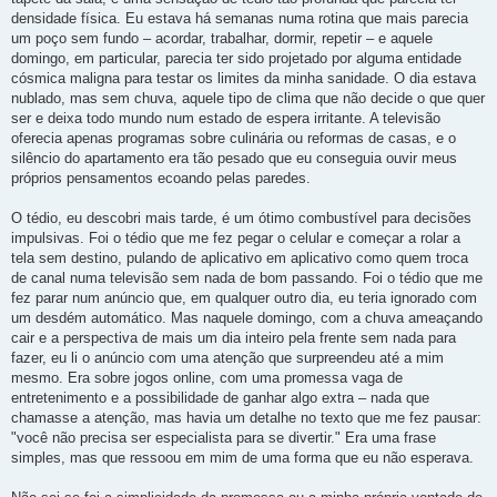
densidade física. Eu estava há semanas numa rotina que mais parecia
um poço sem fundo – acordar, trabalhar, dormir, repetir – e aquele
domingo, em particular, parecia ter sido projetado por alguma entidade
cósmica maligna para testar os limites da minha sanidade. O dia estava
nublado, mas sem chuva, aquele tipo de clima que não decide o que quer
ser e deixa todo mundo num estado de espera irritante. A televisão
oferecia apenas programas sobre culinária ou reformas de casas, e o
silêncio do apartamento era tão pesado que eu conseguia ouvir meus
próprios pensamentos ecoando pelas paredes.
O tédio, eu descobri mais tarde, é um ótimo combustível para decisões
impulsivas. Foi o tédio que me fez pegar o celular e começar a rolar a
tela sem destino, pulando de aplicativo em aplicativo como quem troca
de canal numa televisão sem nada de bom passando. Foi o tédio que me
fez parar num anúncio que, em qualquer outro dia, eu teria ignorado com
um desdém automático. Mas naquele domingo, com a chuva ameaçando
cair e a perspectiva de mais um dia inteiro pela frente sem nada para
fazer, eu li o anúncio com uma atenção que surpreendeu até a mim
mesmo. Era sobre jogos online, com uma promessa vaga de
entretenimento e a possibilidade de ganhar algo extra – nada que
chamasse a atenção, mas havia um detalhe no texto que me fez pausar:
"você não precisa ser especialista para se divertir." Era uma frase
simples, mas que ressoou em mim de uma forma que eu não esperava.