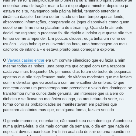
Não sei se foi a simplicidade da promessa ou a minha própria vontade de
encontrar uma distração, mas o fato é que alguns minutos depois eu já
estava no site, navegando pela página inicial, tentando entender a
dinâmica daquilo. Lembro de ter ficado um bom tempo apenas lendo,
absorvendo informações, comparando os jogos disponíveis como quem
escolhe um filme numa plataforma de streaming. Quando finalmente
decidi me registrar, o processo foi tão rápido e indolor que quase não tive
tempo de me arrepender. Em poucos cliques, eu já tinha um nome de
usuário – algo bobo que eu inventei na hora, uma homenagem ao meu
cachorro de infância – e estava pronto para começar a explorar.
O
Vavada casino entrar
era um convite silencioso que eu fazia a mim
mesmo todas as noites, uma pergunta que ocupei com uma resposta
cada vez mais frequente. Os primeiros dias foram de teste, de pequenas
apostas que não significavam nada, de vitórias modestas que me faziam
sorrir e derrotas que eu aceitava com um encolher de ombros. O que
começou como um passatempo para preencher o vazio dos domingos se
transformou numa curiosidade genuína, um interesse que ia além do
dinheiro e se fixava na mecânica do jogo, na arquitetura da sorte, na
forma como as probabilidades se manifestavam em padrões que
pareciam aleatórios mas que, de alguma forma, faziam sentido.
O grande momento, no entanto, não aconteceu num domingo. Aconteceu
numa quinta-feira, o dia mais comum da semana, o dia em que nada de
especial deveria acontecer. Eu tinha acabado de sair de uma reunião no