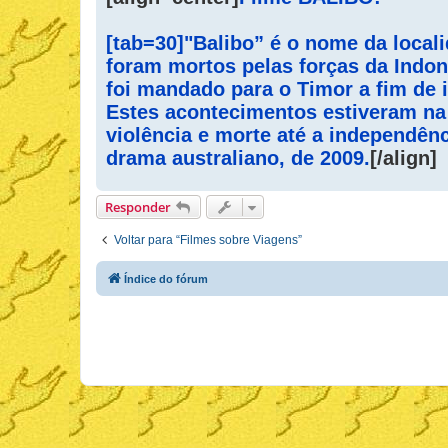
s
a
g
[tab=30]"Balibo” é o nome da local
e
m
foram mortos pelas forças da Indon
foi mandado para o Timor a fim de 
Estes acontecimentos estiveram na
violência e morte até a independên
drama australiano, de 2009.
[/align]
Responder
Voltar para “Filmes sobre Viagens”
Índice do fórum