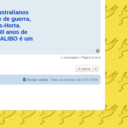
ustralianos
 de guerra,
s-Horta.
30 anos de
 BALIBO é um
V
o
1 mensagem • Página
1
de
1
l
t
a
Ir para
r
a
o
Excluir cookies
Todos os horários são
UTC-03:00
t
o
p
o