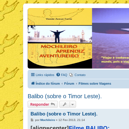
Links rápidos
FAQ
Contato
Índice do fórum
Fórum
Filmes sobre Viagens
Balibo (sobre o Timor Leste).
Responder
Balibo (sobre o Timor Leste).
M
por
Mochileiro
»
12 Fev 2013, 21:14
e
[align=center]
n
Filme BALIBO: