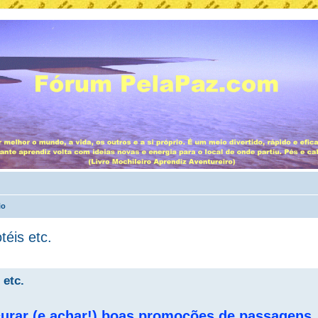
io
éis etc.
 etc.
urar (e achar!) boas promoções de passagens, 