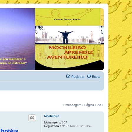
Registrar
Entrar
1 mensagem • Página
1
de
1
Mochileiro
Mensagens:
607
Registrado em:
27 Mai 2012, 23:40
hotéis,