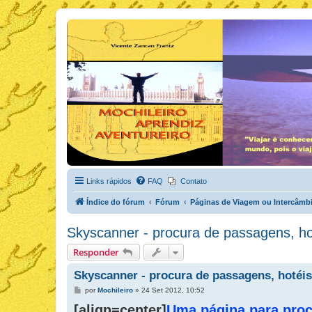
Links rápidos
FAQ
Contato
Índice do fórum
Fórum
Páginas de Viagem ou Intercâmb
Skyscanner - procura de passagens, hot
Responder
Skyscanner - procura de passagens, hotéis
M
por
Mochileiro
»
24 Set 2012, 10:52
e
[align=center]
n
Uma página para proc