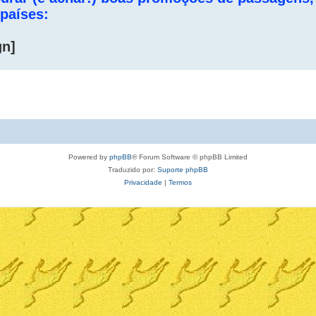
 países:
gn]
Powered by
phpBB
® Forum Software © phpBB Limited
Traduzido por:
Suporte phpBB
Privacidade
|
Termos