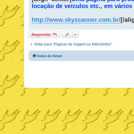
s
locação de veículos etc., em vários
a
g
e
m
http://www.skyscanner.com.br/
[/ali
Responder
Voltar para “Páginas de Viagem ou Intercâmbio”
Índice do fórum