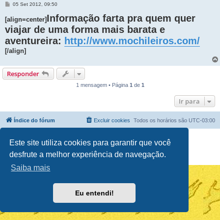
M
05 Set 2012, 09:50
e
n
Informação farta pra quem quer
[align=center]
s
viajar de uma forma mais barata e
a
g
aventureira:
http://www.mochileiros.com/
e
m
[/align]
Responder
1 mensagem • Página
1
de
1
Ir para
Índice do fórum
Excluir cookies
Todos os horários são
UTC-03:00
Powered by
phpBB
® Forum Software © phpBB Limited
Este site utiliza cookies para garantir que você
Traduzido por:
Suporte phpBB
desfrute a melhor experiência de navegação.
Privacidade
|
Termos
Saiba mais
Eu entendi!