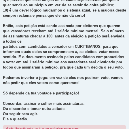
quer servir ao município em vez de se servir do cofre público;
10) é um dever lógico mudarmos o sistema atual, se a maioria desde
sempre reclama e pensa que ele não dá certo!
Então, esta petição está sendo assinada por eleitores que querem
que vereadores recebam até 1 salário mínimo mensal. Se o número
de assinaturas chegar a 100, antes da eleição a petição será enviada
a todos os
partidos com candidatos a vereador em CURITIBANOS, para que
informem quais deles se comprometem a, se eleitos, votar nesse
sentido. E o documento assinado pelos candidatos comprometidos
a votar em até 1 salário mínimo aos vereadores será divulgado pra
todos que assinaram a petição, pra que cada um decida o seu voto.
Podemos inverter o jogo: em vez de eles nos pedirem voto, vamos
nós pedir que eles votem como queremos!
Só depende da tua vontade e participação!
Concordar, assinar e colher mais assinaturas.
Ou discordar e tomar outra atitude.
Ou seguir sem agir.
Eis a questão.
Você não está autorizado a ver ou baixar esse anexo.