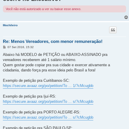
Você não está autorizado a ver ou baixar esse anexo.
Mochileiro
Re: Menos Vereadores, com menor remuneração!
M
07 Set 2016, 15:32
e
n
Abaixo há MODELO de PETIÇÃO ou ABAIXO-ASSINADO pra
s
vereadores receberem até 1 salário mínimo.
a
g
Quem gostar pode copiar pra sua cidade e exercer ativamente a
e
cidadania, dando força pra esse ideia pelo Brasil a fora!
m
Exemplo de petição pra Curitibanos-SC:
https://secure.avaaz.org/po/petition/To ... 1/?cMcugbb
Exemplo de petição pra Ijuí-RS:
https://secure.avaaz.org/po/petition/To ... s/?cMcugbb
Exemplo de petição pra PORTO ALEGRE-RS:
https://secure.avaaz.org/po/petition/To ... s/?cMcugbb
Exemplo de petição pra SÃO PAULO-SP: