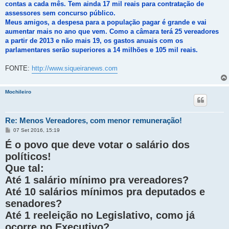
contas a cada mês. Tem ainda 17 mil reais para contratação de
assessores sem concurso público.
Meus amigos, a despesa para a população pagar é grande e vai
aumentar mais no ano que vem. Como a câmara terá 25 vereadores
a partir de 2013 e não mais 19, os gastos anuais com os
parlamentares serão superiores a 14 milhões e 105 mil reais.
FONTE:
http://www.siqueiranews.com
Mochileiro
Re: Menos Vereadores, com menor remuneração!
M
07 Set 2016, 15:19
e
É o povo que deve votar o salário dos
n
s
políticos!
a
g
Que tal:
e
m
Até 1 salário mínimo pra vereadores?
Até 10 salários mínimos pra deputados e
senadores?
Até 1 reeleição no Legislativo, como já
ocorre no Executivo?