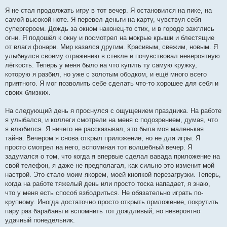
Я не стал продолжать игру в тот вечер. Я остановился на пике, на
самой высокой ноте. Я перевел деньги на карту, чувствуя себя
супергероем. Дождь за окном наконец-то стих, и в городе зажглись
огни. Я подошёл к окну и посмотрел на мокрые крыши и блестящие
от влаги фонари. Мир казался другим. Красивым, свежим, новым. Я
улыбнулся своему отражению в стекле и почувствовал невероятную
лёгкость. Теперь у меня было на что купить ту самую кружку,
которую я разбил, но уже с золотым ободком, и ещё много всего
приятного. Я мог позволить себе сделать что-то хорошее для себя и
своих близких.
На следующий день я проснулся с ощущением праздника. На работе
я улыбался, и коллеги смотрели на меня с подозрением, думая, что
я влюбился. Я ничего не рассказывал, это была моя маленькая
тайна. Вечером я снова открыл приложение, но не для игры. Я
просто смотрел на него, вспоминая тот волшебный вечер. Я
задумался о том, что когда я впервые сделал вавада приложение на
свой телефон, я даже не предполагал, как сильно это изменит мой
настрой. Это стало моим якорем, моей кнопкой перезагрузки. Теперь,
когда на работе тяжелый день или просто тоска нападает, я знаю,
что у меня есть способ взбодриться. Не обязательно играть по-
крупному. Иногда достаточно просто открыть приложение, покрутить
пару раз барабаны и вспомнить тот дождливый, но невероятно
удачный понедельник.