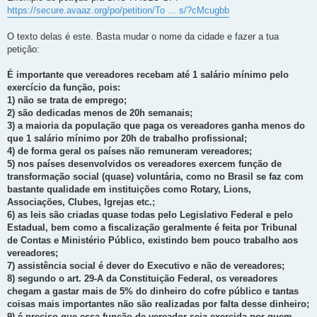
https://secure.avaaz.org/po/petition/To ... s/?cMcugbb
O texto delas é este. Basta mudar o nome da cidade e fazer a tua
petição:
É importante que vereadores recebam até 1 salário mínimo pelo
exercício da função, pois:
1) não se trata de emprego;
2) são dedicadas menos de 20h semanais;
3) a maioria da população que paga os vereadores ganha menos do
que 1 salário mínimo por 20h de trabalho profissional;
4) de forma geral os países não remuneram vereadores;
5) nos países desenvolvidos os vereadores exercem função de
transformação social (quase) voluntária, como no Brasil se faz com
bastante qualidade em instituições como Rotary, Lions,
Associações, Clubes, Igrejas etc.;
6) as leis são criadas quase todas pelo Legislativo Federal e pelo
Estadual, bem como a fiscalização geralmente é feita por Tribunal
de Contas e Ministério Público, existindo bem pouco trabalho aos
vereadores;
7) assistência social é dever do Executivo e não de vereadores;
8) segundo o art. 29-A da Constituição Federal, os vereadores
chegam a gastar mais de 5% do dinheiro do cofre público e tantas
coisas mais importantes não são realizadas por falta desse dinheiro;
9) é preciso que essa função de vereador seja exercida por quem