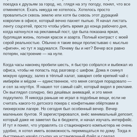
поездка к друзьям за город, но, глядя на эту погоду, понял, что все
отменяется. Ехать никуда не хотелось. Хотелось просто
провалиться сквозь землю или хотя бы сквозь этот дурацкий
ковролин в офисе, который вечно пахнет пылью. Я начал листать
ленту соцсетей, просто чтобы убить время до конца рабочего дня,
когда наткнулся на рекламный пост, где была показана яркая,
бурлящая жизнь, полная красок и азарта. Полный контраст с моей
серой реальностью. Обычно я такие вещи пролистываю с мыслью
«фигня», но тут я задумался. Почему бы и нет? Вечер все равно
потерян, настроение — на нуле.
Когда часы наконец пробили шесть, я быстро собрался и выбежал из
офиса, чтобы не попасть под разговор с шефом. Дома я скинул
мокрую одежду, залез в тёплый халат, заварил себе крепкий чай с
имбирём и мёдом — единственное, что меня сегодня порадовало —
и сел за ноутбук. Я нашел тот самый сайт, который видел в рекламе.
Он выглядел солидно, без дешёвых анимаций, и это меня
подкупило. Я никогда раньше не играл в подобные вещи, если не
считать какого-то детского покера с конфетными обёртками в
пионерском лагере. Но сегодня был особенный вечер. Вечер
маленьких бунтов. Я зарегистрировался, внёс минимальный депозит,
который даже не заметил бы в бюджете, и начал изучать интерфейс.
И тут я понял, что управлять со стационарного компьютера не очень
удобно, я хотел иметь возможность перемещаться по дому. Тогда я
быстренько нашёл ссылку на установочный файл и сделал