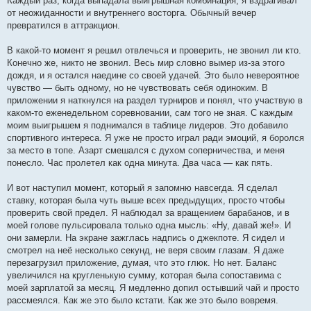
Каждый раз, когда выпадала выигрышная комбинация, я вздрагивал
от неожиданности и внутреннего восторга. Обычный вечер
превратился в аттракцион.
В какой-то момент я решил отвлечься и проверить, не звонил ли кто.
Конечно же, никто не звонил. Весь мир словно вымер из-за этого
дождя, и я остался наедине со своей удачей. Это было невероятное
чувство — быть одному, но не чувствовать себя одиноким. В
приложении я наткнулся на раздел турниров и понял, что участвую в
каком-то еженедельном соревновании, сам того не зная. С каждым
моим выигрышем я поднимался в таблице лидеров. Это добавило
спортивного интереса. Я уже не просто играл ради эмоций, я боролся
за место в топе. Азарт смешался с духом соперничества, и меня
понесло. Час пролетел как одна минута. Два часа — как пять.
И вот наступил момент, который я запомню навсегда. Я сделал
ставку, которая была чуть выше всех предыдущих, просто чтобы
проверить свой предел. Я наблюдал за вращением барабанов, и в
моей голове пульсировала только одна мысль: «Ну, давай же!». И
они замерли. На экране зажглась надпись о джекпоте. Я сидел и
смотрел на неё несколько секунд, не веря своим глазам. Я даже
перезагрузил приложение, думая, что это глюк. Но нет. Баланс
увеличился на кругленькую сумму, которая была сопоставима с
моей зарплатой за месяц. Я медленно допил остывший чай и просто
рассмеялся. Как же это было кстати. Как же это было вовремя.