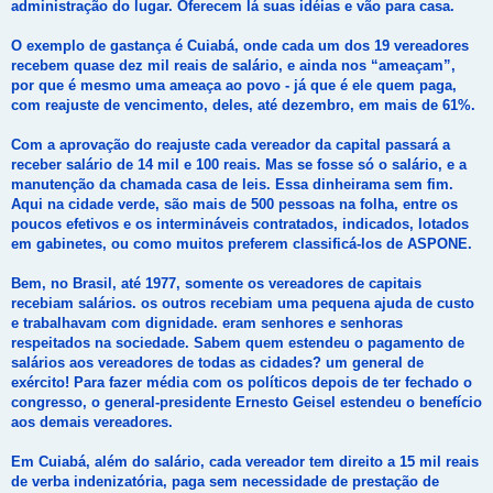
administração do lugar. Oferecem lá suas idéias e vão para casa.
O exemplo de gastança é Cuiabá, onde cada um dos 19 vereadores
recebem quase dez mil reais de salário, e ainda nos “ameaçam”,
por que é mesmo uma ameaça ao povo - já que é ele quem paga,
com reajuste de vencimento, deles, até dezembro, em mais de 61%.
Com a aprovação do reajuste cada vereador da capital passará a
receber salário de 14 mil e 100 reais. Mas se fosse só o salário, e a
manutenção da chamada casa de leis. Essa dinheirama sem fim.
Aqui na cidade verde, são mais de 500 pessoas na folha, entre os
poucos efetivos e os intermináveis contratados, indicados, lotados
em gabinetes, ou como muitos preferem classificá-los de ASPONE.
Bem, no Brasil, até 1977, somente os vereadores de capitais
recebiam salários. os outros recebiam uma pequena ajuda de custo
e trabalhavam com dignidade. eram senhores e senhoras
respeitados na sociedade. Sabem quem estendeu o pagamento de
salários aos vereadores de todas as cidades? um general de
exército! Para fazer média com os políticos depois de ter fechado o
congresso, o general-presidente Ernesto Geisel estendeu o benefício
aos demais vereadores.
Em Cuiabá, além do salário, cada vereador tem direito a 15 mil reais
de verba indenizatória, paga sem necessidade de prestação de