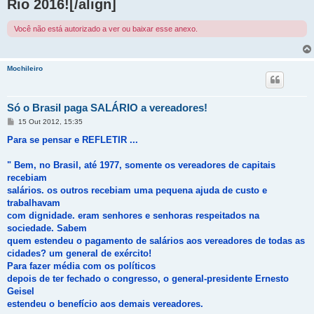
Rio 2016![/align]
a
g
e
m
Você não está autorizado a ver ou baixar esse anexo.
Mochileiro
Só o Brasil paga SALÁRIO a vereadores!
M
15 Out 2012, 15:35
e
n
Para se pensar e REFLETIR ...
s
a
g
" Bem, no Brasil, até 1977, somente os vereadores de capitais
e
recebiam
m
salários. os outros recebiam uma pequena ajuda de custo e
trabalhavam
com dignidade. eram senhores e senhoras respeitados na
sociedade. Sabem
quem estendeu o pagamento de salários aos vereadores de todas as
cidades? um general de exército!
Para fazer média com os políticos
depois de ter fechado o congresso, o general-presidente Ernesto
Geisel
estendeu o benefício aos demais vereadores.