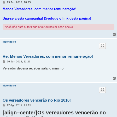
M
13 Jun 2012, 18:45
e
n
Menos Vereadores, com menor remuneração!
s
a
g
Una-se a esta campanha! Divulgue o link desta página!
e
m
Você não está autorizado a ver ou baixar esse anexo.
Mochileiro
Re: Menos Vereadores, com menor remuneração!
M
26 Jun 2012, 11:23
e
n
Vereador deveria receber salário mínimo:
s
a
g
e
m
Mochileiro
Os vereadores vencerão no Rio 2016!
M
12 Ago 2012, 21:15
e
[align=center]Os vereadores vencerão no
n
s