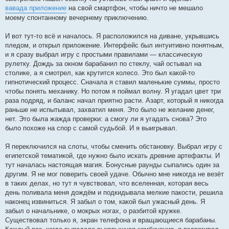
вавада приложение
на свой смартфон, чтобы ничто не мешало
моему спонтанному вечернему приключению.
И вот тут-то всё и началось. Я расположился на диване, укрывшись
пледом, и открыл приложение. Интерфейс был интуитивно понятным,
и я сразу выбрал игру с простыми правилами — классическую
рулетку. Дождь за окном барабанил по стеклу, чай остывал на
столике, а я смотрел, как крутится колесо. Это был какой-то
гипнотический процесс. Сначала я ставил маленькие суммы, просто
чтобы понять механику. Но потом я поймал волну. Я угадал цвет три
раза подряд, и баланс начал приятно расти. Азарт, который я никогда
раньше не испытывал, захватил меня. Это было не желание денег,
нет. Это была жажда проверки: а смогу ли я угадать снова? Это
было похоже на спор с самой судьбой. И я выигрывал.
Я переключился на слоты, чтобы сменить обстановку. Выбрал игру с
египетской тематикой, где нужно было искать древние артефакты. И
тут началась настоящая магия. Бонусные раунды сыпались один за
другим. Я не мог поверить своей удаче. Обычно мне никогда не везёт
в таких делах, но тут я чувствовал, что вселенная, которая весь
день поливала меня дождём и подкидывала мелкие пакости, решила
наконец извиниться. Я забыл о том, какой был ужасный день. Я
забыл о начальнике, о мокрых ногах, о разбитой кружке.
Существовал только я, экран телефона и вращающиеся барабаны.