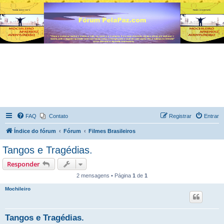
FAQ
Contato
Registrar
Entrar
Índice do fórum
Fórum
Filmes Brasileiros
Tangos e Tragédias.
Responder
2 mensagens • Página
1
de
1
Mochileiro
Tangos e Tragédias.