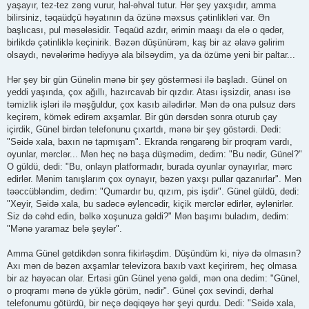
yaşayır, tez-tez zəng vurur, hal-əhval tutur. Hər şey yaxşıdır, amma
bilirsiniz, təqaüdçü həyatının da özünə məxsus çətinlikləri var. Ən
başlıcası, pul məsələsidir. Təqaüd azdır, ərimin maaşı da elə o qədər,
birlikdə çətinliklə keçinirik. Bəzən düşünürəm, kaş bir az əlavə gəlirim
olsaydı, nəvələrimə hədiyyə ala bilsəydim, ya da özümə yeni bir paltar...
Hər şey bir gün Günelin mənə bir şey göstərməsi ilə başladı. Günel on
yeddi yaşında, çox ağıllı, hazırcavab bir qızdır. Atası işsizdir, anası isə
təmizlik işləri ilə məşğuldur, çox kasıb ailədirlər. Mən də ona pulsuz dərs
keçirəm, kömək edirəm axşamlar. Bir gün dərsdən sonra oturub çay
içirdik, Günel birdən telefonunu çıxartdı, mənə bir şey göstərdi. Dedi:
"Səidə xala, baxın nə tapmışam". Ekranda rəngarəng bir proqram vardı,
oyunlar, mərclər... Mən heç nə başa düşmədim, dedim: "Bu nədir, Günel?"
O güldü, dedi: "Bu, onlayn platformadır, burada oyunlar oynayırlar, mərc
edirlər. Mənim tanışlarım çox oynayır, bəzən yaxşı pullar qazanırlar". Mən
təəccübləndim, dedim: "Qumardır bu, qızım, pis işdir". Günel güldü, dedi:
"Xeyir, Səidə xala, bu sadəcə əyləncədir, kiçik mərclər edirlər, əylənirlər.
Siz də cəhd edin, bəlkə xoşunuza gəldi?" Mən başımı buladım, dedim:
"Mənə yaramaz belə şeylər".
Amma Günel getdikdən sonra fikirləşdim. Düşündüm ki, niyə də olmasın?
Axı mən də bəzən axşamlar televizora baxıb vaxt keçirirəm, heç olmasa
bir az həyəcan olar. Ertəsi gün Günel yenə gəldi, mən ona dedim: "Günel,
o proqramı mənə də yüklə görüm, nədir". Günel çox sevindi, dərhal
telefonumu götürdü, bir neçə dəqiqəyə hər şeyi qurdu. Dedi: "Səidə xala,