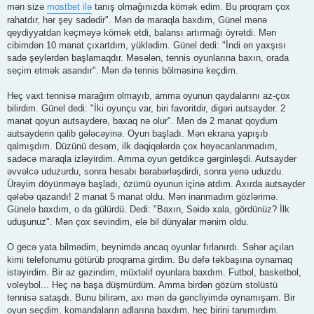
mən sizə
mostbet ilə
tanış olmağınızda kömək edim. Bu proqram çox
rahatdır, hər şey sadədir". Mən də maraqla baxdım, Günel mənə
qeydiyyatdan keçməyə kömək etdi, balansı artırmağı öyrətdi. Mən
cibimdən 10 manat çıxartdım, yüklədim. Günel dedi: "İndi ən yaxşısı
sadə şeylərdən başlamaqdır. Məsələn, tennis oyunlarına baxın, orada
seçim etmək asandır". Mən də tennis bölməsinə keçdim.
Heç vaxt tennisə marağım olmayıb, amma oyunun qaydalarını az-çox
bilirdim. Günel dedi: "İki oyunçu var, biri favoritdir, digəri autsayder. 2
manat qoyun autsayderə, baxaq nə olur". Mən də 2 manat qoydum
autsayderin qalib gələcəyinə. Oyun başladı. Mən ekrana yapışıb
qalmışdım. Düzünü desəm, ilk dəqiqələrdə çox həyəcanlanmadım,
sadəcə maraqla izləyirdim. Amma oyun getdikcə gərginləşdi. Autsayder
əvvəlcə uduzurdu, sonra hesabı bərabərləşdirdi, sonra yenə uduzdu.
Ürəyim döyünməyə başladı, özümü oyunun içinə atdım. Axırda autsayder
qələbə qazandı! 2 manat 5 manat oldu. Mən inanmadım gözlərimə.
Günelə baxdım, o da gülürdü. Dedi: "Baxın, Səidə xala, gördünüz? İlk
uduşunuz". Mən çox sevindim, elə bil dünyalar mənim oldu.
O gecə yata bilmədim, beynimdə ancaq oyunlar fırlanırdı. Səhər açılan
kimi telefonumu götürüb proqrama girdim. Bu dəfə təkbaşına oynamaq
istəyirdim. Bir az gəzindim, müxtəlif oyunlara baxdım. Futbol, basketbol,
voleybol... Heç nə başa düşmürdüm. Amma birdən gözüm stolüstü
tennisə sataşdı. Bunu bilirəm, axı mən də gəncliyimdə oynamışam. Bir
oyun seçdim, komandaların adlarına baxdım, heç birini tanımırdım.