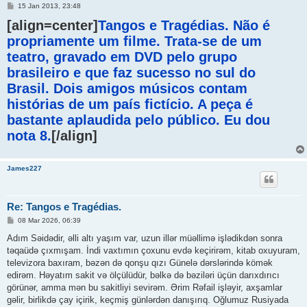
M
15 Jan 2013, 23:48
e
[align=center]
n
Tangos e Tragédias. Não é
s
propriamente um filme. Trata-se de um
a
g
teatro, gravado em DVD pelo grupo
e
m
brasileiro e que faz sucesso no sul do
Brasil. Dois amigos músicos contam
histórias de um país fictício. A peça é
bastante aplaudida pelo público. Eu dou
nota 8.
[/align]
James227
Re: Tangos e Tragédias.
M
08 Mar 2026, 06:39
e
n
Adım Səidədir, əlli altı yaşım var, uzun illər müəllimə işlədikdən sonra
s
təqaüdə çıxmışam. İndi vaxtımın çoxunu evdə keçirirəm, kitab oxuyuram,
a
g
televizora baxıram, bəzən də qonşu qızı Günelə dərslərində kömək
e
edirəm. Həyatım sakit və ölçülüdür, bəlkə də bəziləri üçün darıxdırıcı
m
görünər, amma mən bu sakitliyi sevirəm. Ərim Rəfail işləyir, axşamlar
gəlir, birlikdə çay içirik, keçmiş günlərdən danışırıq. Oğlumuz Rusiyada