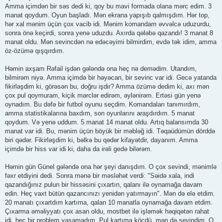
Amma içimdən bir səs dedi ki, qoy bu mavi formada olana mərc edim. 3
manat qoydum. Oyun başladı. Mən ekrana yapışıb qalmışdım. Hər top,
hər xal mənim üçün çox vacib idi. Mənim komandam əvvəlcə uduzurdu,
sonra önə keçirdi, sonra yenə uduzdu. Axırda qələbə qazandı! 3 manat 8
manat oldu. Mən sevincdən nə edəcəyimi bilmirdim, evdə tək idim, amma
öz-özümə qışqırdım.
Həmin axşam Rəfail işdən gələndə ona heç nə demədim. Utandım,
bilmirəm niyə. Amma içimdə bir həyəcan, bir sevinc var idi. Gecə yatanda
fikirləşdim ki, görəsən bu, doğru işdir? Amma özümə dedim ki, axı mən
çox pul qoymuram, kiçik mərclər edirəm, əylənirəm. Ertəsi gün yenə
oynadım. Bu dəfə bir futbol oyunu seçdim. Komandaları tanımırdım,
amma statistikalarına baxdım, son oyunlarını araşdırdım. 5 manat
qoydum. Və yenə uddum. 5 manat 14 manat oldu. Artıq balansımda 30
manat var idi. Bu, mənim üçün böyük bir məbləğ idi. Təqaüdümün dörddə
biri qədər. Fikirləşdim ki, bəlkə bu qədər kifayətdir, dayanım. Amma
içimdə bir hiss var idi ki, daha da irəli gedə bilərəm.
Həmin gün Günel gələndə ona hər şeyi danışdım. O çox sevindi, mənimlə
fəxr etdiyini dedi. Sonra mənə bir məsləhət verdi: "Səidə xala, indi
qazandığınız pulun bir hissəsini çıxartın, qalanı ilə oynamağa davam
edin. Heç vaxt bütün qazancınızı yenidən yatırmayın". Mən də elə etdim.
20 manatı çıxartdım kartıma, qalan 10 manatla oynamağa davam etdim.
Çıxarma əməliyyatı çox asan oldu, mostbet ilə işləmək həqiqətən rahat
idi, heç bir problem yaşamadım. Pul kartıma köçdü, mən də sevindim. O