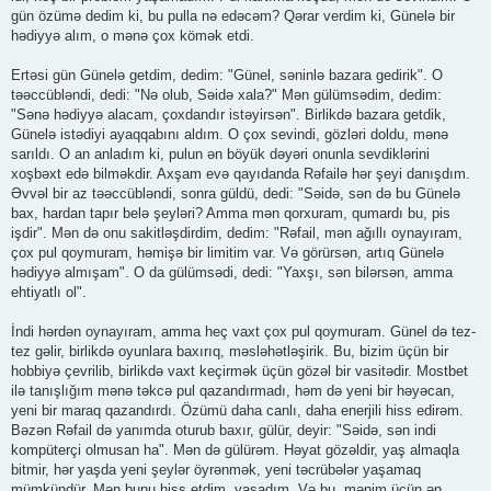
gün özümə dedim ki, bu pulla nə edəcəm? Qərar verdim ki, Günelə bir
hədiyyə alım, o mənə çox kömək etdi.
Ertəsi gün Günelə getdim, dedim: "Günel, səninlə bazara gedirik". O
təəccübləndi, dedi: "Nə olub, Səidə xala?" Mən gülümsədim, dedim:
"Sənə hədiyyə alacam, çoxdandır istəyirsən". Birlikdə bazara getdik,
Günelə istədiyi ayaqqabını aldım. O çox sevindi, gözləri doldu, mənə
sarıldı. O an anladım ki, pulun ən böyük dəyəri onunla sevdiklərini
xoşbəxt edə bilməkdir. Axşam evə qayıdanda Rəfailə hər şeyi danışdım.
Əvvəl bir az təəccübləndi, sonra güldü, dedi: "Səidə, sən də bu Günelə
bax, hardan tapır belə şeyləri? Amma mən qorxuram, qumardı bu, pis
işdir". Mən də onu sakitləşdirdim, dedim: "Rəfail, mən ağıllı oynayıram,
çox pul qoymuram, həmişə bir limitim var. Və görürsən, artıq Günelə
hədiyyə almışam". O da gülümsədi, dedi: "Yaxşı, sən bilərsən, amma
ehtiyatlı ol".
İndi hərdən oynayıram, amma heç vaxt çox pul qoymuram. Günel də tez-
tez gəlir, birlikdə oyunlara baxırıq, məsləhətləşirik. Bu, bizim üçün bir
hobbiyə çevrilib, birlikdə vaxt keçirmək üçün gözəl bir vasitədir. Mostbet
ilə tanışlığım mənə təkcə pul qazandırmadı, həm də yeni bir həyəcan,
yeni bir maraq qazandırdı. Özümü daha canlı, daha enerjili hiss edirəm.
Bəzən Rəfail də yanımda oturub baxır, gülür, deyir: "Səidə, sən indi
kompüterçi olmusan ha". Mən də gülürəm. Həyat gözəldir, yaş almaqla
bitmir, hər yaşda yeni şeylər öyrənmək, yeni təcrübələr yaşamaq
mümkündür. Mən bunu hiss etdim, yaşadım. Və bu, mənim üçün ən