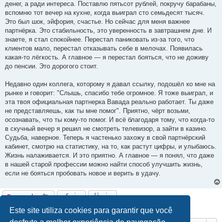
денег, а ради интереса. Поставлю пятьсот рублей, покручу барабаны,
вспомню тот вечер на кухне, когда выиграл сто семьдесят тысяч.
Это был шок, эйфория, счастье. Но сейчас для меня важнее
партнёрка. Это стабильность, это уверенность в завтрашнем дне. И
знаете, я стал спокойнее. Перестал паниковать из-за того, что
клиентов мало, перестал отказывать себе в мелочах. Появилась
какая-то лёгкость. А главное — я перестал бояться, что не доживу
до пенсии. Это дорогого стоит.
Недавно один коллега, которому я давал ссылку, подошёл ко мне на
рынке и говорит: "Слышь, спасибо тебе огромное. Я тоже выиграл, и
эта твоя официальная партнерка Вавада реально работает. Ты даже
не представляешь, как ты мне помог". Приятно, чёрт возьми,
осознавать, что ты кому-то помог. И всё благодаря тому, что когда-то
в скучный вечер я решил не смотреть телевизор, а зайти в казино.
Судьба, наверное. Теперь я частенько захожу в свой партнёрский
кабинет, смотрю на статистику, на то, как растут цифры, и улыбаюсь.
Жизнь налаживается. И это приятно. А главное — я понял, что даже
в нашей старой профессии можно найти способ улучшить жизнь,
если не бояться пробовать новое и верить в удачу.
Responder
2 mensagens • Página
1
de
1
Este site utiliza cookies para garantir que você