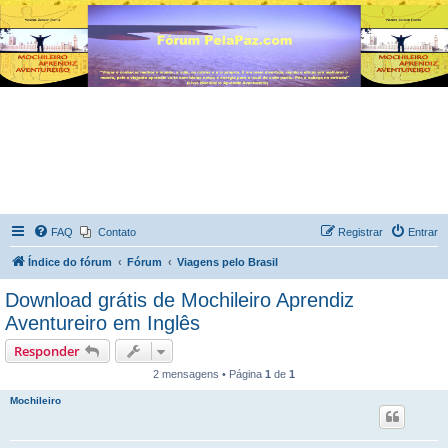
FAQ
Contato
Registrar
Entrar
Índice do fórum
Fórum
Viagens pelo Brasil
Download grátis de Mochileiro Aprendiz
Aventureiro em Inglês
Responder
2 mensagens • Página
1
de
1
Mochileiro