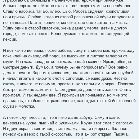
Я работаю сапожником в маленькой мастерской при рынке уже
s
больше сорока лет. Можно сказать, вся округа у меня переобулась.
a
g
Ставлю набойки, тачаю, клею, шью. Работа сидячая, кропотливая,
e
но я привык. Люблю, когда из старой разношенной обуви получается
m
почти новая. Платят, конечно, копейки, еле-еле хватает на жизнь.
Живу один в старой квартире, жена давно умерла, дети в другом
городе, помогают редко. Вечно думаю, как дожить до следующей
пенсии.
И вот как-то вечером, после работы, сижу я в своей мастерской, жду,
пока клей на очередной подошве высохнет, и листаю телефон от
скуки. На глаза попадается реклама онлайн-казино. Яркая, обещает
быстрые деньги. Думаю, а почему бы не попробовать? Всё равно
делать нечего. Зарегистрировался, положил на счёт пятьсот рублей
и начал играть в какой-то слот с сапогами, смешно даже. Честно
скажу, я ничего не понимал, просто тыкал пальцем в экран. Проиграл
быстро, даже не заметил. На следующий день опять зашёл. Опять
проиграл. И так недели две. Я проигрывал понемногу, но мне это
нравилось, это было как развлечение, как отдых от этой бесконечной
обуви и молотка.
А потом случилось то, что я никогда не забуду. Сижу я как-то
вечером на кухне, пью чай с бубликами. Кручу этот слот с сапогами.
И вдруг экран засветился, заиграла музыка, и цифры на балансе
понеслись вверх с такой скоростью, что я аж рот открыл. Тысяча,