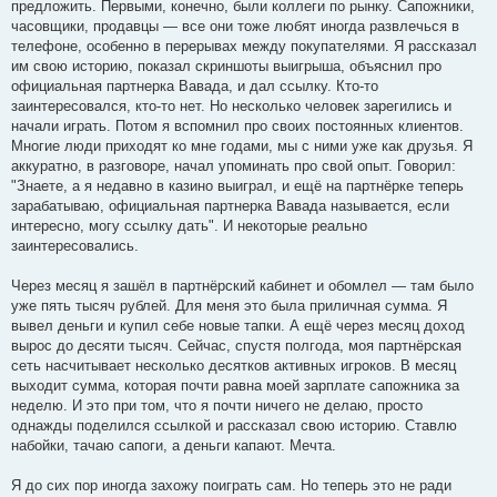
предложить. Первыми, конечно, были коллеги по рынку. Сапожники,
часовщики, продавцы — все они тоже любят иногда развлечься в
телефоне, особенно в перерывах между покупателями. Я рассказал
им свою историю, показал скриншоты выигрыша, объяснил про
официальная партнерка Вавада, и дал ссылку. Кто-то
заинтересовался, кто-то нет. Но несколько человек зарегились и
начали играть. Потом я вспомнил про своих постоянных клиентов.
Многие люди приходят ко мне годами, мы с ними уже как друзья. Я
аккуратно, в разговоре, начал упоминать про свой опыт. Говорил:
"Знаете, а я недавно в казино выиграл, и ещё на партнёрке теперь
зарабатываю, официальная партнерка Вавада называется, если
интересно, могу ссылку дать". И некоторые реально
заинтересовались.
Через месяц я зашёл в партнёрский кабинет и обомлел — там было
уже пять тысяч рублей. Для меня это была приличная сумма. Я
вывел деньги и купил себе новые тапки. А ещё через месяц доход
вырос до десяти тысяч. Сейчас, спустя полгода, моя партнёрская
сеть насчитывает несколько десятков активных игроков. В месяц
выходит сумма, которая почти равна моей зарплате сапожника за
неделю. И это при том, что я почти ничего не делаю, просто
однажды поделился ссылкой и рассказал свою историю. Ставлю
набойки, тачаю сапоги, а деньги капают. Мечта.
Я до сих пор иногда захожу поиграть сам. Но теперь это не ради