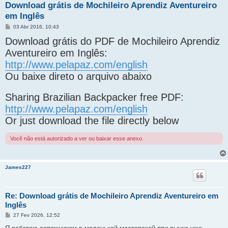
Download grátis de Mochileiro Aprendiz Aventureiro
em Inglês
M
03 Abr 2016, 10:43
e
Download grátis do PDF de Mochileiro Aprendiz
n
s
Aventureiro em Inglês:
a
g
http://www.pelapaz.com/english
e
m
Ou baixe direto o arquivo abaixo
Sharing Brazilian Backpacker free PDF:
http://www.pelapaz.com/english
Or just download the file directly below
Você não está autorizado a ver ou baixar esse anexo.
James227
Re: Download grátis de Mochileiro Aprendiz Aventureiro em
Inglês
M
27 Fev 2026, 12:52
e
n