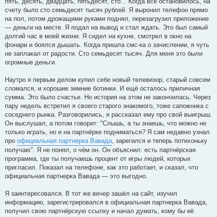
пять, десять, двадцать, пятьдесят, сто... Когда всё остановилось, на
счету было сто семьдесят тысяч рублей. Я выронил телефон прямо
на пол, потом дрожащими руками поднял, перезагрузил приложение
— деньги на месте. Я подал на вывод и стал ждать. Это был самый
долгий час в моей жизни. Я сидел на кухне, смотрел в окно на
фонари и боялся дышать. Когда пришла смс-ка о зачислении, я чуть
не заплакал от радости. Сто семьдесят тысяч. Для меня это были
огромные деньги.
Наутро я первым делом купил себе новый телевизор, старый совсем
сломался, и хорошие зимние ботинки. И ещё осталось приличная
сумма. Это было счастье. Но история на этом не закончилась. Через
пару недель встретил я своего старого знакомого, тоже сапожника с
соседнего рынка. Разговорились, я рассказал ему про свой выигрыш.
Он выслушал, а потом говорит: "Слышь, а ты знаешь, что можно не
только играть, но и на партнёрке подниматься? Я сам недавно узнал
про
официальная партнерка Вавада
, зарегился и теперь потихоньку
получаю". Я не понял, о чём он. Он объяснил: есть партнёрская
программа, где ты получаешь процент от игры людей, которых
пригласил. Показал на телефоне, как это работает, и сказал, что
официальная партнерка Вавада — это выгодно.
Я заинтересовался. В тот же вечер зашёл на сайт, изучил
информацию, зарегистрировался в официальная партнерка Вавада,
получил свою партнёрскую ссылку и начал думать, кому бы её