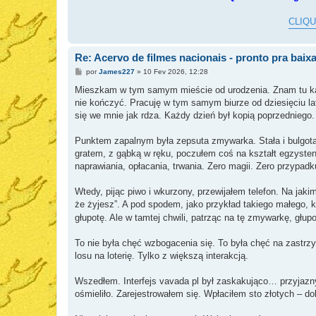
s
a
g
CLIQUE
e
m
Re: Acervo de filmes nacionais - pronto pra baixa
M
por
James227
»
10 Fev 2026, 12:28
e
n
Mieszkam w tym samym mieście od urodzenia. Znam tu każd
s
nie kończyć. Pracuję w tym samym biurze od dziesięciu la
a
g
się we mnie jak rdza. Każdy dzień był kopią poprzedniego.
e
m
Punktem zapalnym była zepsuta zmywarka. Stała i bulgota
gratem, z gąbką w ręku, poczułem coś na kształt egzysten
naprawiania, opłacania, trwania. Zero magii. Zero przypadk
Wtedy, pijąc piwo i wkurzony, przewijałem telefon. Na jak
że żyjesz”. A pod spodem, jako przykład takiego małego,
głupotę. Ale w tamtej chwili, patrząc na tę zmywarkę, głup
To nie była chęć wzbogacenia się. To była chęć na zastrzy
losu na loterię. Tylko z większą interakcją.
Wszedłem. Interfejs vavada pl był zaskakująco… przyjazny
ośmieliło. Zarejestrowałem się. Wpłaciłem sto złotych – do