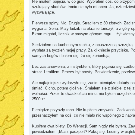
Nie miałem pojęcia, w co grać. Wybrałem coś, co przypomi
szukający skarbów. Ironia nie była mi obca. Ja, czterdzie
wyzwalające.
Pierwsze spiny. Nic. Drugie. Straciłem z 30 złotych. Zacis
wygrana. Seria. Mały ludzik na ekranie tańczył, a z góry 
Ekran migotał, licznik w prawym górnym rogu… żył własnym
Siedziałem na kuchennym stołku, z opuszczoną szczęką. Pi
wypłata za tydzień mojej pracy. Za kliknięcie przycisku
samych bogów i bałem się, że się zorientują.
Bez zastanowienia, z instynktem, który pojawia się rzadko
strzał. I trafiłem. Proces był prosty. Potwierdzenie, przele
Ale najfajniejsze wydarzyło się, zanim pieniądze dotarły 
śmiać. Cicho, potem głośniej. Śmiałem się z siebie, z tej 
wolności. Przez te dwadzieścia minut nie byłem urzędnikie
2500 zł.
Pieniądze przyszły rano. Nie kupiłem zmywarki. Zadzwonił
przeznaczyłem na coś, co nie miało nic wspólnego z napr
Kupiłem dwa bilety. Do Wenecji. Sam nigdy nie byłem. Zaw
powiedziałem: „Masz paszport? Pakuj się. Lecimy w piątek