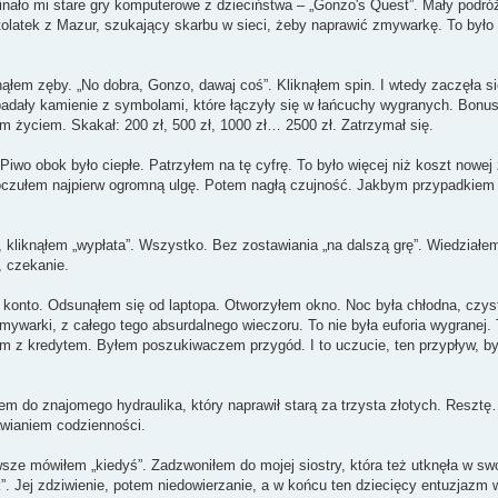
nało mi stare gry komputerowe z dzieciństwa – „Gonzo's Quest”. Mały podró
stolatek z Mazur, szukający skarbu w sieci, żeby naprawić zmywarkę. To było 
nąłem zęby. „No dobra, Gonzo, dawaj coś”. Kliknąłem spin. I wtedy zaczęła si
spadały kamienie z symbolami, które łączyły się w łańcuchy wygranych. Bonus
 życiem. Skakał: 200 zł, 500 zł, 1000 zł… 2500 zł. Zatrzymał się.
wo obok było ciepłe. Patrzyłem na tę cyfrę. To było więcej niż koszt nowej
. Poczułem najpierw ogromną ulgę. Potem nagłą czujność. Jakbym przypadkie
, kliknąłem „wypłata”. Wszystko. Bez zostawiania „na dalszą grę”. Wiedziałem
w, czekanie.
na konto. Odsunąłem się od laptopa. Otworzyłem okno. Noc była chłodna, czys
zmywarki, z całego tego absurdalnego wieczoru. To nie była euforia wygranej. 
m z kredytem. Byłem poszukiwaczem przygód. I to uczucie, ten przypływ, był
em do znajomego hydraulika, który naprawił starą za trzysta złotych. Resztę
awianiem codzienności.
sze mówiłem „kiedyś”. Zadzwoniłem do mojej siostry, która też utknęła w sw
”. Jej zdziwienie, potem niedowierzanie, a w końcu ten dziecięcy entuzjazm 