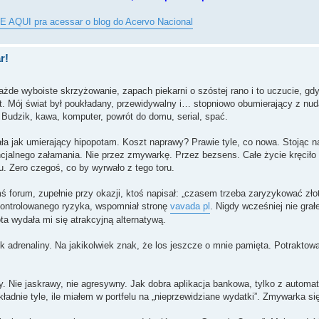
 AQUI pra acessar o blog do Acervo Nacional
r!
e wyboiste skrzyżowanie, zapach piekarni o szóstej rano i to uczucie, gdy
t. Mój świat był poukładany, przewidywalny i… stopniowo obumierający z nu
 Budzik, kawa, komputer, powrót do domu, serial, spać.
ła jak umierający hipopotam. Koszt naprawy? Prawie tyle, co nowa. Stojąc 
cjalnego załamania. Nie przez zmywarkę. Przez bezsens. Całe życie kręciło 
u. Zero czegoś, co by wyrwało z tego toru.
imś forum, zupełnie przy okazji, ktoś napisał: „czasem trzeba zaryzykować zł
 kontrolowanego ryzyka, wspomniał stronę
vavada pl
. Nigdy wcześniej nie gra
ota wydała mi się atrakcyjną alternatywą.
k adrenaliny. Na jakikolwiek znak, że los jeszcze o mnie pamięta. Potraktowa
. Nie jaskrawy, nie agresywny. Jak dobra aplikacja bankowa, tylko z automat
kładnie tyle, ile miałem w portfelu na „nieprzewidziane wydatki”. Zmywarka się