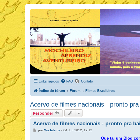
Links rápidos
FAQ
Contato
Índice do fórum
Fórum
Filmes Brasileiros
Acervo de filmes nacionais - pronto pra
Responder
Acervo de filmes nacionais - pronto pra ba
M
por
Mochileiro
»
04 Jun 2012, 19:12
e
n
Que tal um Blog com