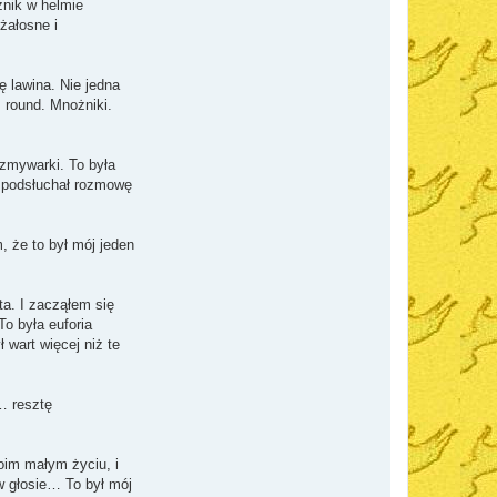
żnik w helmie
żałosne i
ę lawina. Nie jedna
 round. Mnożniki.
 zmywarki. To była
m podsłuchał rozmowę
, że to był mój jeden
ta. I zacząłem się
To była euforia
 wart więcej niż te
… resztę
oim małym życiu, i
w głosie… To był mój