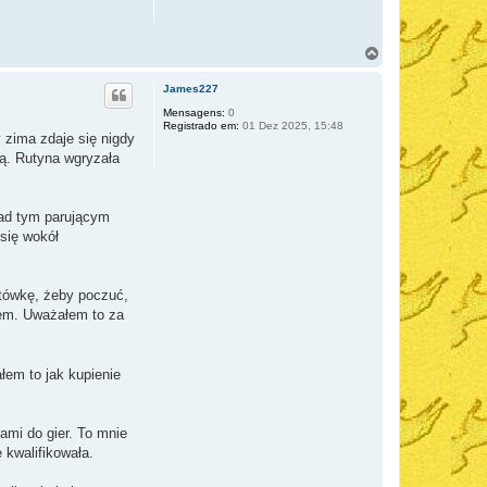
V
o
l
James227
t
a
Mensagens:
0
Registrado em:
01 Dez 2025, 15:48
r
 zima zdaje się nigdy
a
dą. Rutyna wgryzała
o
t
o
p
nad tym parującym
o
się wokół
otówkę, żeby poczuć,
łem. Uważałem to za
łem to jak kupienie
ami do gier. To mnie
 kwalifikowała.