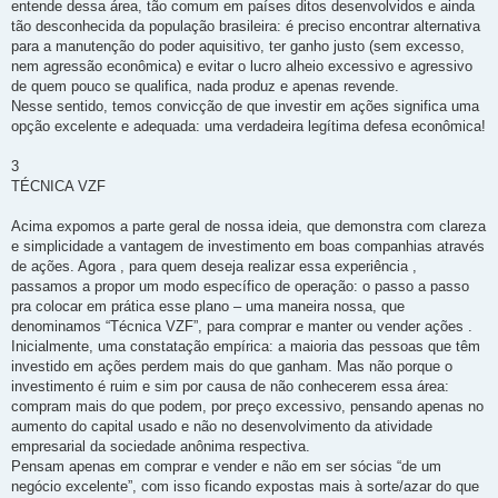
entende dessa área, tão comum em países ditos desenvolvidos e ainda
tão desconhecida da população brasileira: é preciso encontrar alternativa
para a manutenção do poder aquisitivo, ter ganho justo (sem excesso,
nem agressão econômica) e evitar o lucro alheio excessivo e agressivo
de quem pouco se qualifica, nada produz e apenas revende.
Nesse sentido, temos convicção de que investir em ações significa uma
opção excelente e adequada: uma verdadeira legítima defesa econômica!
3
TÉCNICA VZF
Acima expomos a parte geral de nossa ideia, que demonstra com clareza
e simplicidade a vantagem de investimento em boas companhias através
de ações. Agora , para quem deseja realizar essa experiência ,
passamos a propor um modo específico de operação: o passo a passo
pra colocar em prática esse plano – uma maneira nossa, que
denominamos “Técnica VZF”, para comprar e manter ou vender ações .
Inicialmente, uma constatação empírica: a maioria das pessoas que têm
investido em ações perdem mais do que ganham. Mas não porque o
investimento é ruim e sim por causa de não conhecerem essa área:
compram mais do que podem, por preço excessivo, pensando apenas no
aumento do capital usado e não no desenvolvimento da atividade
empresarial da sociedade anônima respectiva.
Pensam apenas em comprar e vender e não em ser sócias “de um
negócio excelente”, com isso ficando expostas mais à sorte/azar do que