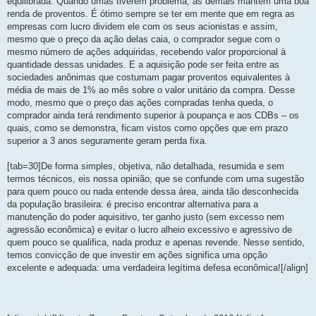
equilibrada. Quando umas tiverem problema, as demais mantêm uma boa
renda de proventos. É ótimo sempre se ter em mente que em regra as
empresas com lucro dividem ele com os seus acionistas e assim,
mesmo que o preço da ação delas caia, o comprador segue com o
mesmo número de ações adquiridas, recebendo valor proporcional à
quantidade dessas unidades. E a aquisição pode ser feita entre as
sociedades anônimas que costumam pagar proventos equivalentes à
média de mais de 1% ao mês sobre o valor unitário da compra. Desse
modo, mesmo que o preço das ações compradas tenha queda, o
comprador ainda terá rendimento superior à poupança e aos CDBs – os
quais, como se demonstra, ficam vistos como opções que em prazo
superior a 3 anos seguramente geram perda fixa.
[tab=30]De forma simples, objetiva, não detalhada, resumida e sem
termos técnicos, eis nossa opinião, que se confunde com uma sugestão
para quem pouco ou nada entende dessa área, ainda tão desconhecida
da população brasileira: é preciso encontrar alternativa para a
manutenção do poder aquisitivo, ter ganho justo (sem excesso nem
agressão econômica) e evitar o lucro alheio excessivo e agressivo de
quem pouco se qualifica, nada produz e apenas revende. Nesse sentido,
temos convicção de que investir em ações significa uma opção
excelente e adequada: uma verdadeira legítima defesa econômica![/align]