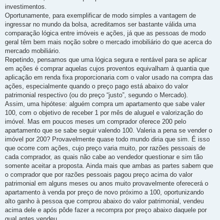
investimentos.
Oportunamente, para exemplificar de modo simples a vantagem de
ingressar no mundo da bolsa, acreditamos ser bastante válida uma
comparação lógica entre imóveis e ações, já que as pessoas de modo
geral têm bem mais noção sobre o mercado imobiliário do que acerca do
mercado mobiliário.
Repetindo, pensamos que uma lógica segura e rentável para se aplicar
em ações é comprar aquelas cujos proventos equivalham à quantia que
aplicação em renda fixa proporcionaria com o valor usado na compra das
ações, especialmente quando o preço pago está abaixo do valor
patrimonial respectivo (ou do preço “justo”, segundo o Mercado).
Assim, uma hipótese: alguém compra um apartamento que sabe valer
100, com o objetivo de receber 1 por mês de aluguel e valorização do
imóvel. Mas em poucos meses um comprador oferece 200 pelo
apartamento que se sabe seguir valendo 100. Valeria a pena se vender o
imóvel por 200? Provavelmente quase todo mundo diria que sim. É isso
que ocorre com ações, cujo preço varia muito, por razões pessoais de
cada comprador, as quais não cabe ao vendedor questionar e sim tão
somente aceitar a proposta. Ainda mais que ambas as partes sabem que
o comprador que por razões pessoais pagou preço acima do valor
patrimonial em alguns meses ou anos muito provavelmente oferecerá o
apartamento à venda por preço de novo próximo a 100, oportunizando
alto ganho à pessoa que comprou abaixo do valor patrimonial, vendeu
acima dele e após pôde fazer a recompra por preço abaixo daquele por
qual antes vendeu.