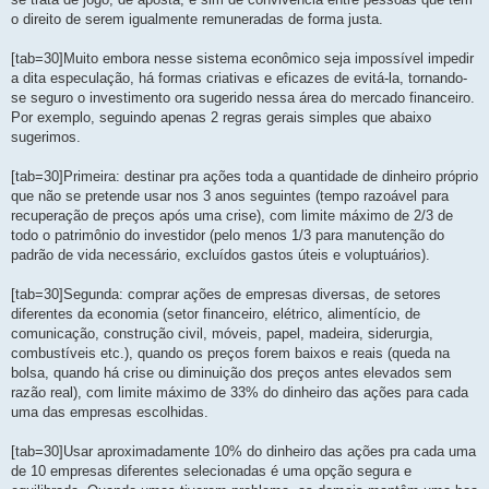
o direito de serem igualmente remuneradas de forma justa.
[tab=30]Muito embora nesse sistema econômico seja impossível impedir
a dita especulação, há formas criativas e eficazes de evitá-la, tornando-
se seguro o investimento ora sugerido nessa área do mercado financeiro.
Por exemplo, seguindo apenas 2 regras gerais simples que abaixo
sugerimos.
[tab=30]Primeira: destinar pra ações toda a quantidade de dinheiro próprio
que não se pretende usar nos 3 anos seguintes (tempo razoável para
recuperação de preços após uma crise), com limite máximo de 2/3 de
todo o patrimônio do investidor (pelo menos 1/3 para manutenção do
padrão de vida necessário, excluídos gastos úteis e voluptuários).
[tab=30]Segunda: comprar ações de empresas diversas, de setores
diferentes da economia (setor financeiro, elétrico, alimentício, de
comunicação, construção civil, móveis, papel, madeira, siderurgia,
combustíveis etc.), quando os preços forem baixos e reais (queda na
bolsa, quando há crise ou diminuição dos preços antes elevados sem
razão real), com limite máximo de 33% do dinheiro das ações para cada
uma das empresas escolhidas.
[tab=30]Usar aproximadamente 10% do dinheiro das ações pra cada uma
de 10 empresas diferentes selecionadas é uma opção segura e