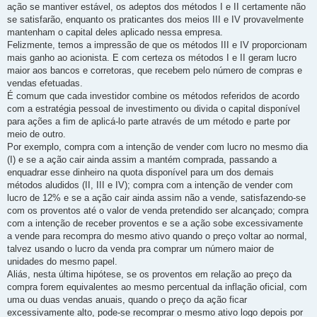
ação se mantiver estável, os adeptos dos métodos I e II certamente não
se satisfarão, enquanto os praticantes dos meios III e IV provavelmente
mantenham o capital deles aplicado nessa empresa.
Felizmente, temos a impressão de que os métodos III e IV proporcionam
mais ganho ao acionista. E com certeza os métodos I e II geram lucro
maior aos bancos e corretoras, que recebem pelo número de compras e
vendas efetuadas.
É comum que cada investidor combine os métodos referidos de acordo
com a estratégia pessoal de investimento ou divida o capital disponível
para ações a fim de aplicá-lo parte através de um método e parte por
meio de outro.
Por exemplo, compra com a intenção de vender com lucro no mesmo dia
(I) e se a ação cair ainda assim a mantém comprada, passando a
enquadrar esse dinheiro na quota disponível para um dos demais
métodos aludidos (II, III e IV); compra com a intenção de vender com
lucro de 12% e se a ação cair ainda assim não a vende, satisfazendo-se
com os proventos até o valor de venda pretendido ser alcançado; compra
com a intenção de receber proventos e se a ação sobe excessivamente
a vende para recompra do mesmo ativo quando o preço voltar ao normal,
talvez usando o lucro da venda pra comprar um número maior de
unidades do mesmo papel.
Aliás, nesta última hipótese, se os proventos em relação ao preço da
compra forem equivalentes ao mesmo percentual da inflação oficial, com
uma ou duas vendas anuais, quando o preço da ação ficar
excessivamente alto, pode-se recomprar o mesmo ativo logo depois por