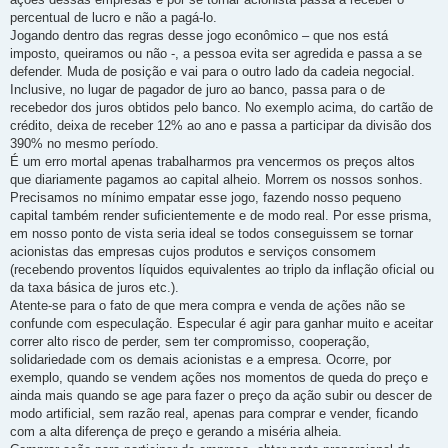
percentual de lucro e não a pagá-lo.
Jogando dentro das regras desse jogo econômico – que nos está
imposto, queiramos ou não -, a pessoa evita ser agredida e passa a se
defender. Muda de posição e vai para o outro lado da cadeia negocial.
Inclusive, no lugar de pagador de juro ao banco, passa para o de
recebedor dos juros obtidos pelo banco. No exemplo acima, do cartão de
crédito, deixa de receber 12% ao ano e passa a participar da divisão dos
390% no mesmo período.
É um erro mortal apenas trabalharmos pra vencermos os preços altos
que diariamente pagamos ao capital alheio. Morrem os nossos sonhos.
Precisamos no mínimo empatar esse jogo, fazendo nosso pequeno
capital também render suficientemente e de modo real. Por esse prisma,
em nosso ponto de vista seria ideal se todos conseguissem se tornar
acionistas das empresas cujos produtos e serviços consomem
(recebendo proventos líquidos equivalentes ao triplo da inflação oficial ou
da taxa básica de juros etc.).
Atente-se para o fato de que mera compra e venda de ações não se
confunde com especulação. Especular é agir para ganhar muito e aceitar
correr alto risco de perder, sem ter compromisso, cooperação,
solidariedade com os demais acionistas e a empresa. Ocorre, por
exemplo, quando se vendem ações nos momentos de queda do preço e
ainda mais quando se age para fazer o preço da ação subir ou descer de
modo artificial, sem razão real, apenas para comprar e vender, ficando
com a alta diferença de preço e gerando a miséria alheia.