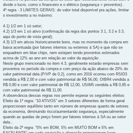
divide o lucro, como o financeiro e o elétrico (segurança = proventos) .
4ª regra - 3 LIMITES GERAIS: do valor total disponível pra ações, limitar
o investimento a no máximo:
4.1) 1/2 em 1 só setor;
4.2) 1/3 em 1 só ativo (confirmação da regra dos pontos 3.1, 3.2 e 3.3,
aqui do ponto de vista geral);
4.3) 1/3 em ativos historicamente bons, mas no momento da compra em
baixa acentuada (por fatores internos ou externos à SA) e que não se
enquadrem em blue chips, nem estejam tendo proventos estimados
acima de 12% ao ano em relação ao valor da aquisição .
Neste grupo mencionado no item 4.3, geralmente estarão empresas sem
proventos no período da compra e com preço da ação abaixo de 20% do
valor patrimonial dela (P/VP de 0,2), como em 2016 ocorreu com RSID3
vendida a R$ 2,00 e com valor patrimonial de R$ 56,00, OIBR4 vendida a
R$ 0,80 e com valor patrimonial de R$ 12,00, USIM5 vendida a R$ 0,85 e
com valor patrimonial de R$ 11,00.
A observância dessas regras nos permite esperar os seguintes efeitos:
Efeito da 1ª regra: “10 ATIVOS” em 3 setores diferentes de forma geral
proporcionam equilíbrio tanto em número de empresas quanto de setores
da economia, diminuindo risco/aumentando segurança, especialmente
quando as quedas de preço forem por fatores internos à SA ou ao setor
dela ;
Efeito da 2ª regra: “5% em BOM, 5% em MUITO BOM e 5% em
EXCELENTE” em cada aquisição e alienação proporcionam lucro