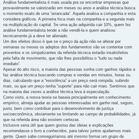
Análise fundamentalista é mais usada pra se encontrar empresas que
provavelmente se valorizarão em meses ou anos e análise técnica busca
o momento exato de uma “arrancada”. Aquela analisa a companhia e esta
considera gráficos. A primeira foca mais na companhia e a segunda mais
na multiplicação do capital. Se uma ação adquirida cair 10%, quem fez
análise fundamentalista tende a não vendê-la e quem analisou
tecnicamente já a deve ter alienado.
Um dos efeitos disso é que se o preço da ação não se alterar por
semanas ou meses os adeptos dos fundamentos vão se contentar com
proventos e os simpatizantes da referida técnica estarão insatisfeitos
pela falta de movimento, que não lhes possibilitou o “tudo ou nada
imediato”.
Apesar do alto risco, a maioria das pessoas sonha com ganhos rápidos e
faz análise técnica buscando compras e vendas em minutos, horas ou
dias, calculando que a “resistência” a um preço será rompida, subindo
mais, ou que um preço tenha “suporte” para não cair mais. Sentimos que
na maioria das vezes a análise técnica leva à especulação.
Como visto, a nossa teoria se baseia principalmente em conhecimento
empírico, almeja ajudar as pessoas interessadas em ganho real, seguro,
justo, bem como contribuir para o desenvolvimento de justiça
socioeconômica, obviamente se limitando ao campo de probabilidades, já
que na referida área não existem certezas.
Inclusive seria útil que quem gostou das ideias e explicações
recomendasse o livro a conhecidos, para talvez juntos ajudarmos mais
gente. Quem sabe conseguiríamos até mesmo formar um grupo de