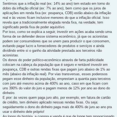
Sentimos que a inflação real (ex: 14% ao ano) tem estado em torno do
dobro da inflação oficial (ex: 7% ao ano), bem como que os juros de
aplicações em renda fixa (ex: poupança, CDB) estão abaixo da inflação
real e às vezes ficam inclusive menores do que a inflação oficial. Isso
revela que a tradicionalmente elogiada renda fixa, na verdade, tem
significado perda fixa de poder aquisitivo.
Por isso, como se explica a seguir, investir em ações acaba sendo uma
forma de se defender desse sistema econômico, já que os acionistas
podem ser consumidores que se unem para produzir o que consomem,
evitando pagar lucro a fornecedores de produtos e serviços e ainda
dividindo entre si o ganho da atividade prestada aos terceiros não
acionistas.
Os donos do poder político-econômico através de farta publicidade
colocam na cabeça da população que é seguro e rentável investir em
poupança, CDB e outras rendas fixas que pagam juro abaixo de 1% ao
mês (abaixo da inflação real). Por vias transversas, esses poderosos
pegam esse dinheiro da população, emprestam a quantia para terceiros
com juro até mesmo acima de 400% ao ano, caso em que ficam com
uns 390% do valor do juro e pagam menos de 12% por ano ao dono do
dinheiro.
E pior: às vezes quem paga juro alto, por exemplo, em fatura de cartão
de crédito, tem dinheiro aplicado nessas rendas fixas. Ou seja:
seguidamente o dono do dinheiro paga mais de 400% de juro ao ano pra
usar o dinheiro dele próprio!
Ao longo da história, a compra e venda é que de longe tem proporcionado