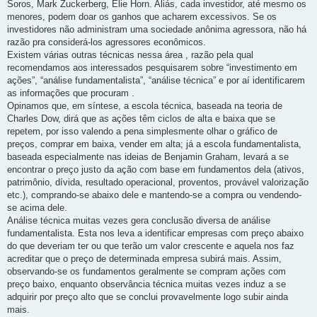
Soros, Mark Zuckerberg, Elie Horn. Aliás, cada investidor, até mesmo os
menores, podem doar os ganhos que acharem excessivos. Se os
investidores não administram uma sociedade anônima agressora, não há
razão pra considerá-los agressores econômicos.
Existem várias outras técnicas nessa área , razão pela qual
recomendamos aos interessados pesquisarem sobre “investimento em
ações”, “análise fundamentalista”, “análise técnica” e por aí identificarem
as informações que procuram .
Opinamos que, em síntese, a escola técnica, baseada na teoria de
Charles Dow, dirá que as ações têm ciclos de alta e baixa que se
repetem, por isso valendo a pena simplesmente olhar o gráfico de
preços, comprar em baixa, vender em alta; já a escola fundamentalista,
baseada especialmente nas ideias de Benjamin Graham, levará a se
encontrar o preço justo da ação com base em fundamentos dela (ativos,
patrimônio, dívida, resultado operacional, proventos, provável valorização
etc.), comprando-se abaixo dele e mantendo-se a compra ou vendendo-
se acima dele.
Análise técnica muitas vezes gera conclusão diversa de análise
fundamentalista. Esta nos leva a identificar empresas com preço abaixo
do que deveriam ter ou que terão um valor crescente e aquela nos faz
acreditar que o preço de determinada empresa subirá mais. Assim,
observando-se os fundamentos geralmente se compram ações com
preço baixo, enquanto observância técnica muitas vezes induz a se
adquirir por preço alto que se conclui provavelmente logo subir ainda
mais.