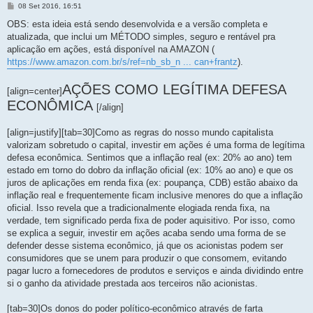
M
08 Set 2016, 16:51
e
n
OBS: esta ideia está sendo desenvolvida e a versão completa e
s
atualizada, que inclui um MÉTODO simples, seguro e rentável pra
a
g
aplicação em ações, está disponível na AMAZON (
e
https://www.amazon.com.br/s/ref=nb_sb_n ... can+frantz
).
m
AÇÕES COMO LEGÍTIMA DEFESA
[align=center]
ECONÔMICA
[/align]
[align=justify][tab=30]Como as regras do nosso mundo capitalista
valorizam sobretudo o capital, investir em ações é uma forma de legítima
defesa econômica. Sentimos que a inflação real (ex: 20% ao ano) tem
estado em torno do dobro da inflação oficial (ex: 10% ao ano) e que os
juros de aplicações em renda fixa (ex: poupança, CDB) estão abaixo da
inflação real e frequentemente ficam inclusive menores do que a inflação
oficial. Isso revela que a tradicionalmente elogiada renda fixa, na
verdade, tem significado perda fixa de poder aquisitivo. Por isso, como
se explica a seguir, investir em ações acaba sendo uma forma de se
defender desse sistema econômico, já que os acionistas podem ser
consumidores que se unem para produzir o que consomem, evitando
pagar lucro a fornecedores de produtos e serviços e ainda dividindo entre
si o ganho da atividade prestada aos terceiros não acionistas.
[tab=30]Os donos do poder político-econômico através de farta