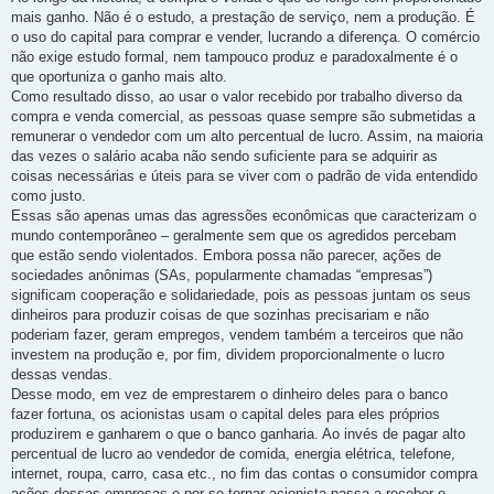
mais ganho. Não é o estudo, a prestação de serviço, nem a produção. É
o uso do capital para comprar e vender, lucrando a diferença. O comércio
não exige estudo formal, nem tampouco produz e paradoxalmente é o
que oportuniza o ganho mais alto.
Como resultado disso, ao usar o valor recebido por trabalho diverso da
compra e venda comercial, as pessoas quase sempre são submetidas a
remunerar o vendedor com um alto percentual de lucro. Assim, na maioria
das vezes o salário acaba não sendo suficiente para se adquirir as
coisas necessárias e úteis para se viver com o padrão de vida entendido
como justo.
Essas são apenas umas das agressões econômicas que caracterizam o
mundo contemporâneo – geralmente sem que os agredidos percebam
que estão sendo violentados. Embora possa não parecer, ações de
sociedades anônimas (SAs, popularmente chamadas “empresas”)
significam cooperação e solidariedade, pois as pessoas juntam os seus
dinheiros para produzir coisas de que sozinhas precisariam e não
poderiam fazer, geram empregos, vendem também a terceiros que não
investem na produção e, por fim, dividem proporcionalmente o lucro
dessas vendas.
Desse modo, em vez de emprestarem o dinheiro deles para o banco
fazer fortuna, os acionistas usam o capital deles para eles próprios
produzirem e ganharem o que o banco ganharia. Ao invés de pagar alto
percentual de lucro ao vendedor de comida, energia elétrica, telefone,
internet, roupa, carro, casa etc., no fim das contas o consumidor compra
ações dessas empresas e por se tornar acionista passa a receber o