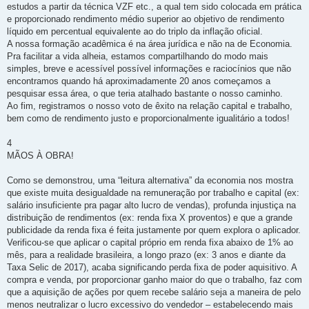
estudos a partir da técnica VZF etc., a qual tem sido colocada em prática
e proporcionado rendimento médio superior ao objetivo de rendimento
líquido em percentual equivalente ao do triplo da inflação oficial.
A nossa formação acadêmica é na área jurídica e não na de Economia.
Pra facilitar a vida alheia, estamos compartilhando do modo mais
simples, breve e acessível possível informações e raciocínios que não
encontramos quando há aproximadamente 20 anos começamos a
pesquisar essa área, o que teria atalhado bastante o nosso caminho.
Ao fim, registramos o nosso voto de êxito na relação capital e trabalho,
bem como de rendimento justo e proporcionalmente igualitário a todos!
4
MÃOS À OBRA!
Como se demonstrou, uma “leitura alternativa” da economia nos mostra
que existe muita desigualdade na remuneração por trabalho e capital (ex:
salário insuficiente pra pagar alto lucro de vendas), profunda injustiça na
distribuição de rendimentos (ex: renda fixa X proventos) e que a grande
publicidade da renda fixa é feita justamente por quem explora o aplicador.
Verificou-se que aplicar o capital próprio em renda fixa abaixo de 1% ao
mês, para a realidade brasileira, a longo prazo (ex: 3 anos e diante da
Taxa Selic de 2017), acaba significando perda fixa de poder aquisitivo. A
compra e venda, por proporcionar ganho maior do que o trabalho, faz com
que a aquisição de ações por quem recebe salário seja a maneira de pelo
menos neutralizar o lucro excessivo do vendedor – estabelecendo mais