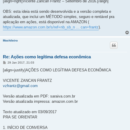
[align=right]Vicente Zancan Frantz – Setembro de 2016.[/align]
OBS: esta ideia está sendo desenvolvida e a versão completa e
atualizada, que inclui um MÉTODO simples, seguro e rentável pra
aplicação em ações, está disponível na AMAZON (
https://www.amazon.com.br/s/ref=nb_sb_n ... can+frantz
).
Mochileiro
Re: Ações como legítima defesa econômica
M
29 Jan 2017, 21:03
e
n
[align=justify]AÇÕES COMO LEGÍTIMA DEFESA ECONÔMICA
s
a
g
VICENTE ZANCAN FRANTZ
e
vzfrantz@gmail.com
m
Versão atualizada em PDF: saraiva.com.br
Versão atualizada impressa: amazon.com.br
Texto atualizado em 03/09/2017
PRA SE ORIENTAR
1. INÍCIO DE CONVERSA