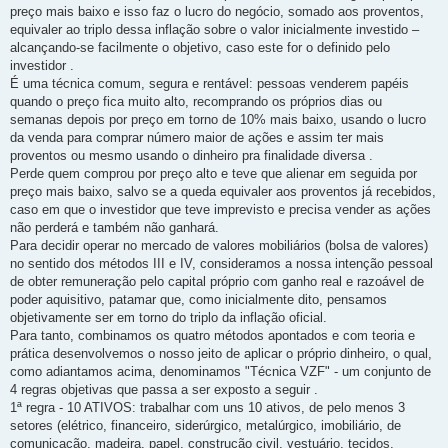
preço mais baixo e isso faz o lucro do negócio, somado aos proventos,
equivaler ao triplo dessa inflação sobre o valor inicialmente investido –
alcançando-se facilmente o objetivo, caso este for o definido pelo
investidor .
É uma técnica comum, segura e rentável: pessoas venderem papéis
quando o preço fica muito alto, recomprando os próprios dias ou
semanas depois por preço em torno de 10% mais baixo, usando o lucro
da venda para comprar número maior de ações e assim ter mais
proventos ou mesmo usando o dinheiro pra finalidade diversa .
Perde quem comprou por preço alto e teve que alienar em seguida por
preço mais baixo, salvo se a queda equivaler aos proventos já recebidos,
caso em que o investidor que teve imprevisto e precisa vender as ações
não perderá e também não ganhará.
Para decidir operar no mercado de valores mobiliários (bolsa de valores)
no sentido dos métodos III e IV, consideramos a nossa intenção pessoal
de obter remuneração pelo capital próprio com ganho real e razoável de
poder aquisitivo, patamar que, como inicialmente dito, pensamos
objetivamente ser em torno do triplo da inflação oficial.
Para tanto, combinamos os quatro métodos apontados e com teoria e
prática desenvolvemos o nosso jeito de aplicar o próprio dinheiro, o qual,
como adiantamos acima, denominamos "Técnica VZF" - um conjunto de
4 regras objetivas que passa a ser exposto a seguir .
1ª regra - 10 ATIVOS: trabalhar com uns 10 ativos, de pelo menos 3
setores (elétrico, financeiro, siderúrgico, metalúrgico, imobiliário, de
comunicação, madeira, papel, construção civil, vestuário, tecidos,