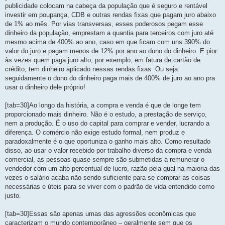
publicidade colocam na cabeça da população que é seguro e rentável
investir em poupança, CDB e outras rendas fixas que pagam juro abaixo
de 1% ao mês. Por vias transversas, esses poderosos pegam esse
dinheiro da população, emprestam a quantia para terceiros com juro até
mesmo acima de 400% ao ano, caso em que ficam com uns 390% do
valor do juro e pagam menos de 12% por ano ao dono do dinheiro. E pior:
às vezes quem paga juro alto, por exemplo, em fatura de cartão de
crédito, tem dinheiro aplicado nessas rendas fixas. Ou seja:
seguidamente o dono do dinheiro paga mais de 400% de juro ao ano pra
usar o dinheiro dele próprio!
[tab=30]Ao longo da história, a compra e venda é que de longe tem
proporcionado mais dinheiro. Não é o estudo, a prestação de serviço,
nem a produção. É o uso do capital para comprar e vender, lucrando a
diferença. O comércio não exige estudo formal, nem produz e
paradoxalmente é o que oportuniza o ganho mais alto. Como resultado
disso, ao usar o valor recebido por trabalho diverso da compra e venda
comercial, as pessoas quase sempre são submetidas a remunerar o
vendedor com um alto percentual de lucro, razão pela qual na maioria das
vezes o salário acaba não sendo suficiente para se comprar as coisas
necessárias e úteis para se viver com o padrão de vida entendido como
justo.
[tab=30]Essas são apenas umas das agressões econômicas que
caracterizam o mundo contemporâneo – geralmente sem que os