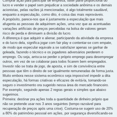
Comprar ação para participar de empresa, obter parte proporcional do
lucro e vender o papel sem prejudicar a sociedade anônima e os demais
acionistas, pelas razões já mencionadas, é algo totalmente saudável,
enquanto a especulação, como dito, é coisa das mais reprováveis.
A propósito, parece-nos que é justamente a especulação que mais
afugenta as pessoas de adquirirem ações, uma vez que as acentuadas
variações artificiais de preços percebidas na bolsa de valores geram
risco de perda e diminuem a divisão do lucro.
A diferença é que adquirir e alienar, participando da atividade da empresa
e do lucro dela, significa jogar com fair play e contentar-se com empate,
de modo que especular equivale a se satisfazer apenas se ganhar de
goleada, fazendo o técnico e os jogadores adversários perderem o
emprego. Ou seja, arrisca-se perder o próprio emprego para desempregar
outros, em vez de se colaborar para todos ficarem bem empregados.
Investir não se trata de jogo, de aposta, e sim de convivência entre
pessoas que têm o direito de ser igualmente remuneradas de forma justa.
Muito embora nesse sistema econômico seja impossível impedir a dita
especulação, há formas criativas e eficazes de evitá-la, tornando-se
seguro o investimento ora sugerido nessa área do mercado financeiro.
Por exemplo, seguindo apenas 2 regras gerais e simples que abaixo
sugerimos.
Primeira: destinar pra ações toda a quantidade de dinheiro próprio que
não se pretende usar nos 3 anos seguintes (tempo razoável para
recuperação de preços após uma crise). Costuma-se sugerir uso de 20%
a 80% do patrimônio pessoal em ações, por segurança diversificando-se