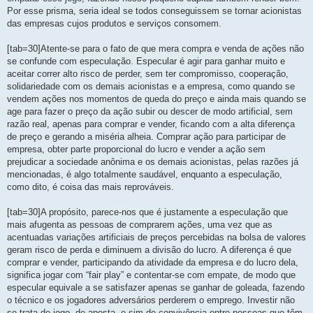
Por esse prisma, seria ideal se todos conseguissem se tornar acionistas
das empresas cujos produtos e serviços consomem.
[tab=30]Atente-se para o fato de que mera compra e venda de ações não
se confunde com especulação. Especular é agir para ganhar muito e
aceitar correr alto risco de perder, sem ter compromisso, cooperação,
solidariedade com os demais acionistas e a empresa, como quando se
vendem ações nos momentos de queda do preço e ainda mais quando se
age para fazer o preço da ação subir ou descer de modo artificial, sem
razão real, apenas para comprar e vender, ficando com a alta diferença
de preço e gerando a miséria alheia. Comprar ação para participar de
empresa, obter parte proporcional do lucro e vender a ação sem
prejudicar a sociedade anônima e os demais acionistas, pelas razões já
mencionadas, é algo totalmente saudável, enquanto a especulação,
como dito, é coisa das mais reprováveis.
[tab=30]A propósito, parece-nos que é justamente a especulação que
mais afugenta as pessoas de comprarem ações, uma vez que as
acentuadas variações artificiais de preços percebidas na bolsa de valores
geram risco de perda e diminuem a divisão do lucro. A diferença é que
comprar e vender, participando da atividade da empresa e do lucro dela,
significa jogar com “fair play” e contentar-se com empate, de modo que
especular equivale a se satisfazer apenas se ganhar de goleada, fazendo
o técnico e os jogadores adversários perderem o emprego. Investir não
se trata de jogo, de aposta, e sim de convivência entre pessoas que têm