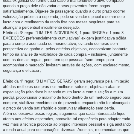
essa exigência conforme cada caso e mantendo-se o ativo comprado
quando o preço dele não variar e seus proventos forem pagos
satisfatoriamente. Diga-se de passagem: quando a curto prazo ocorrer
valorização próxima à esperada, pode-se vender o papel e somar-se o
lucro com o rendimento da renda fixa nos meses seguintes para se
alcançar o percentual inicialmente desejado.
Efeito da 3ª regra: “LIMITES INDIVIDUAIS, 1 para REGRA e 1 para 3
EXCEÇÕES preferencialmente cumulativas” exigem justificativa sólida
para a compra acentuada do mesmo ativo, evitando compras sem
perspectiva de ganho e, pelos critérios objetivos, economizam bastante
tempo na análise da viabilidade de cada compra – inclusive, juntamente
com as demais regras, permitem que pessoas “sem tempo para
acompanhar o mercado” invistam através de ações, com esclarecimento,
segurança e eficácia ;
Efeito da 4ª regra: “3 LIMITES GERAIS” geram segurança pela limitação
até das melhores compras nos melhores setores; objetivam afastar
especulação (alto risco buscando muito lucro e com sujeição a muita
perda), proporcionar o máximo de lucro dentro de um método seguro para
comprar, viabilizar recebimento de proventos enquanto não for alcançado
o preço de venda satisfatório e oportunizar alienação sem perda.
Além de observar essas regras, sugerimos que cada interessado fique
atento aos efeitos esperados, aproveite tal experiência para adaptar cada
vez mais a técnica proposta ao próprio interesse pessoal e siga anotando
a renda anual para comparações diversas. Ademais, recomendamos que