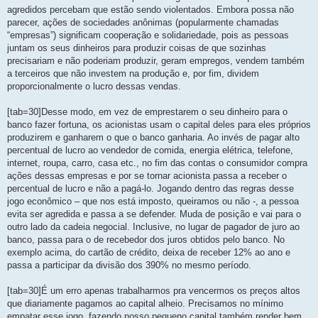
agredidos percebam que estão sendo violentados. Embora possa não
parecer, ações de sociedades anônimas (popularmente chamadas
“empresas”) significam cooperação e solidariedade, pois as pessoas
juntam os seus dinheiros para produzir coisas de que sozinhas
precisariam e não poderiam produzir, geram empregos, vendem também
a terceiros que não investem na produção e, por fim, dividem
proporcionalmente o lucro dessas vendas.
[tab=30]Desse modo, em vez de emprestarem o seu dinheiro para o
banco fazer fortuna, os acionistas usam o capital deles para eles próprios
produzirem e ganharem o que o banco ganharia. Ao invés de pagar alto
percentual de lucro ao vendedor de comida, energia elétrica, telefone,
internet, roupa, carro, casa etc., no fim das contas o consumidor compra
ações dessas empresas e por se tornar acionista passa a receber o
percentual de lucro e não a pagá-lo. Jogando dentro das regras desse
jogo econômico – que nos está imposto, queiramos ou não -, a pessoa
evita ser agredida e passa a se defender. Muda de posição e vai para o
outro lado da cadeia negocial. Inclusive, no lugar de pagador de juro ao
banco, passa para o de recebedor dos juros obtidos pelo banco. No
exemplo acima, do cartão de crédito, deixa de receber 12% ao ano e
passa a participar da divisão dos 390% no mesmo período.
[tab=30]É um erro apenas trabalharmos pra vencermos os preços altos
que diariamente pagamos ao capital alheio. Precisamos no mínimo
empatar esse jogo, fazendo nosso pequeno capital também render bem.