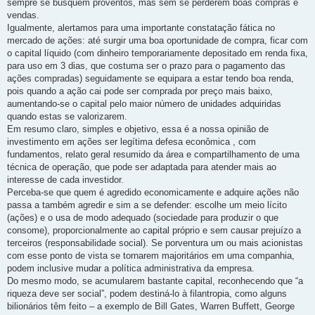
sempre se busquem proventos, mas sem se perderem boas compras e
vendas.
Igualmente, alertamos para uma importante constatação fática no
mercado de ações: até surgir uma boa oportunidade de compra, ficar com
o capital líquido (com dinheiro temporariamente depositado em renda fixa,
para uso em 3 dias, que costuma ser o prazo para o pagamento das
ações compradas) seguidamente se equipara a estar tendo boa renda,
pois quando a ação cai pode ser comprada por preço mais baixo,
aumentando-se o capital pelo maior número de unidades adquiridas
quando estas se valorizarem.
Em resumo claro, simples e objetivo, essa é a nossa opinião de
investimento em ações ser legítima defesa econômica , com
fundamentos, relato geral resumido da área e compartilhamento de uma
técnica de operação, que pode ser adaptada para atender mais ao
interesse de cada investidor.
Perceba-se que quem é agredido economicamente e adquire ações não
passa a também agredir e sim a se defender: escolhe um meio lícito
(ações) e o usa de modo adequado (sociedade para produzir o que
consome), proporcionalmente ao capital próprio e sem causar prejuízo a
terceiros (responsabilidade social). Se porventura um ou mais acionistas
com esse ponto de vista se tornarem majoritários em uma companhia,
podem inclusive mudar a política administrativa da empresa.
Do mesmo modo, se acumularem bastante capital, reconhecendo que “a
riqueza deve ser social”, podem destiná-lo à filantropia, como alguns
bilionários têm feito – a exemplo de Bill Gates, Warren Buffett, George