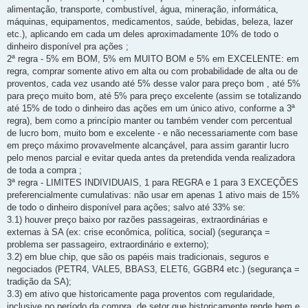
alimentação, transporte, combustível, água, mineração, informática,
máquinas, equipamentos, medicamentos, saúde, bebidas, beleza, lazer
etc.), aplicando em cada um deles aproximadamente 10% de todo o
dinheiro disponível pra ações ;
2ª regra - 5% em BOM, 5% em MUITO BOM e 5% em EXCELENTE: em
regra, comprar somente ativo em alta ou com probabilidade de alta ou de
proventos, cada vez usando até 5% desse valor para preço bom , até 5%
para preço muito bom, até 5% para preço excelente (assim se totalizando
até 15% de todo o dinheiro das ações em um único ativo, conforme a 3ª
regra), bem como a princípio manter ou também vender com percentual
de lucro bom, muito bom e excelente - e não necessariamente com base
em preço máximo provavelmente alcançável, para assim garantir lucro
pelo menos parcial e evitar queda antes da pretendida venda realizadora
de toda a compra ;
3ª regra - LIMITES INDIVIDUAIS, 1 para REGRA e 1 para 3 EXCEÇÕES
preferencialmente cumulativas: não usar em apenas 1 ativo mais de 15%
de todo o dinheiro disponível para ações; salvo até 33% se:
3.1) houver preço baixo por razões passageiras, extraordinárias e
externas à SA (ex: crise econômica, política, social) (segurança =
problema ser passageiro, extraordinário e externo);
3.2) em blue chip, que são os papéis mais tradicionais, seguros e
negociados (PETR4, VALE5, BBAS3, ELET6, GGBR4 etc.) (segurança =
tradição da SA);
3.3) em ativo que historicamente paga proventos com regularidade,
inclusive no período da compra, de setor que historicamente rende bem e