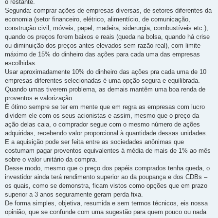
o restante.
Segunda: comprar ações de empresas diversas, de setores diferentes da
economia (setor financeiro, elétrico, alimentício, de comunicação,
construção civil, móveis, papel, madeira, siderurgia, combustíveis etc.),
quando os preços forem baixos e reais (queda na bolsa, quando há crise
ou diminuição dos preços antes elevados sem razão real), com limite
máximo de 15% do dinheiro das ações para cada uma das empresas
escolhidas.
Usar aproximadamente 10% do dinheiro das ações pra cada uma de 10
empresas diferentes selecionadas é uma opção segura e equilibrada.
Quando umas tiverem problema, as demais mantêm uma boa renda de
proventos e valorização.
É ótimo sempre se ter em mente que em regra as empresas com lucro
dividem ele com os seus acionistas e assim, mesmo que o preço da
ação delas caia, o comprador segue com o mesmo número de ações
adquiridas, recebendo valor proporcional à quantidade dessas unidades.
E a aquisição pode ser feita entre as sociedades anônimas que
costumam pagar proventos equivalentes à média de mais de 1% ao mês
sobre o valor unitário da compra.
Desse modo, mesmo que o preço dos papéis comprados tenha queda, o
investidor ainda terá rendimento superior ao da poupança e dos CDBs –
os quais, como se demonstra, ficam vistos como opções que em prazo
superior a 3 anos seguramente geram perda fixa.
De forma simples, objetiva, resumida e sem termos técnicos, eis nossa
opinião, que se confunde com uma sugestão para quem pouco ou nada