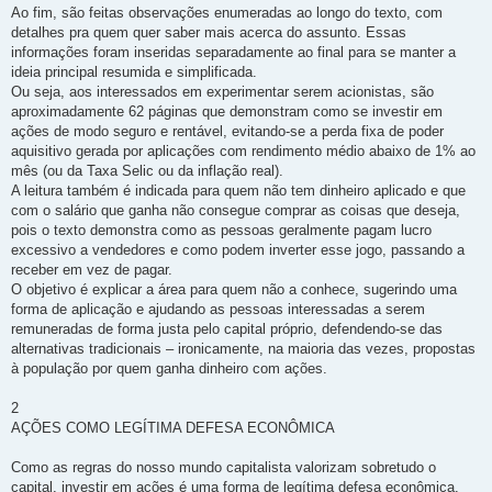
Ao fim, são feitas observações enumeradas ao longo do texto, com
detalhes pra quem quer saber mais acerca do assunto. Essas
informações foram inseridas separadamente ao final para se manter a
ideia principal resumida e simplificada.
Ou seja, aos interessados em experimentar serem acionistas, são
aproximadamente 62 páginas que demonstram como se investir em
ações de modo seguro e rentável, evitando-se a perda fixa de poder
aquisitivo gerada por aplicações com rendimento médio abaixo de 1% ao
mês (ou da Taxa Selic ou da inflação real).
A leitura também é indicada para quem não tem dinheiro aplicado e que
com o salário que ganha não consegue comprar as coisas que deseja,
pois o texto demonstra como as pessoas geralmente pagam lucro
excessivo a vendedores e como podem inverter esse jogo, passando a
receber em vez de pagar.
O objetivo é explicar a área para quem não a conhece, sugerindo uma
forma de aplicação e ajudando as pessoas interessadas a serem
remuneradas de forma justa pelo capital próprio, defendendo-se das
alternativas tradicionais – ironicamente, na maioria das vezes, propostas
à população por quem ganha dinheiro com ações.
2
AÇÕES COMO LEGÍTIMA DEFESA ECONÔMICA
Como as regras do nosso mundo capitalista valorizam sobretudo o
capital, investir em ações é uma forma de legítima defesa econômica.