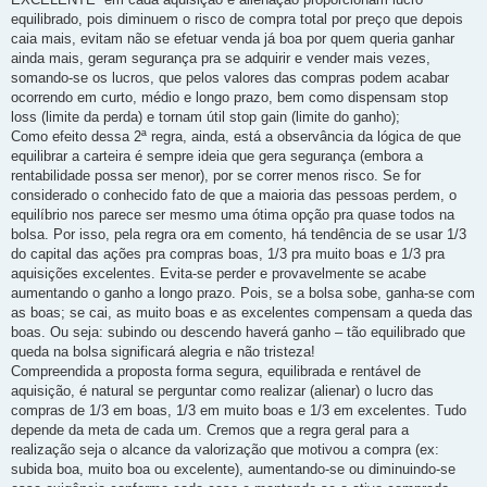
equilibrado, pois diminuem o risco de compra total por preço que depois
caia mais, evitam não se efetuar venda já boa por quem queria ganhar
ainda mais, geram segurança pra se adquirir e vender mais vezes,
somando-se os lucros, que pelos valores das compras podem acabar
ocorrendo em curto, médio e longo prazo, bem como dispensam stop
loss (limite da perda) e tornam útil stop gain (limite do ganho);
Como efeito dessa 2ª regra, ainda, está a observância da lógica de que
equilibrar a carteira é sempre ideia que gera segurança (embora a
rentabilidade possa ser menor), por se correr menos risco. Se for
considerado o conhecido fato de que a maioria das pessoas perdem, o
equilíbrio nos parece ser mesmo uma ótima opção pra quase todos na
bolsa. Por isso, pela regra ora em comento, há tendência de se usar 1/3
do capital das ações pra compras boas, 1/3 pra muito boas e 1/3 pra
aquisições excelentes. Evita-se perder e provavelmente se acabe
aumentando o ganho a longo prazo. Pois, se a bolsa sobe, ganha-se com
as boas; se cai, as muito boas e as excelentes compensam a queda das
boas. Ou seja: subindo ou descendo haverá ganho – tão equilibrado que
queda na bolsa significará alegria e não tristeza!
Compreendida a proposta forma segura, equilibrada e rentável de
aquisição, é natural se perguntar como realizar (alienar) o lucro das
compras de 1/3 em boas, 1/3 em muito boas e 1/3 em excelentes. Tudo
depende da meta de cada um. Cremos que a regra geral para a
realização seja o alcance da valorização que motivou a compra (ex:
subida boa, muito boa ou excelente), aumentando-se ou diminuindo-se