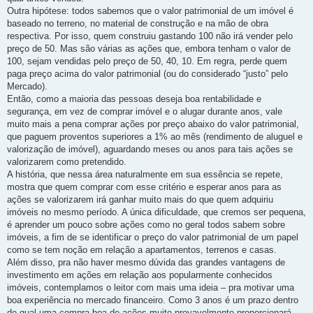
Outra hipótese: todos sabemos que o valor patrimonial de um imóvel é
baseado no terreno, no material de construção e na mão de obra
respectiva. Por isso, quem construiu gastando 100 não irá vender pelo
preço de 50. Mas são várias as ações que, embora tenham o valor de
100, sejam vendidas pelo preço de 50, 40, 10. Em regra, perde quem
paga preço acima do valor patrimonial (ou do considerado “justo” pelo
Mercado).
Então, como a maioria das pessoas deseja boa rentabilidade e
segurança, em vez de comprar imóvel e o alugar durante anos, vale
muito mais a pena comprar ações por preço abaixo do valor patrimonial,
que paguem proventos superiores a 1% ao mês (rendimento de aluguel e
valorização de imóvel), aguardando meses ou anos para tais ações se
valorizarem como pretendido.
A história, que nessa área naturalmente em sua essência se repete,
mostra que quem comprar com esse critério e esperar anos para as
ações se valorizarem irá ganhar muito mais do que quem adquiriu
imóveis no mesmo período. A única dificuldade, que cremos ser pequena,
é aprender um pouco sobre ações como no geral todos sabem sobre
imóveis, a fim de se identificar o preço do valor patrimonial de um papel
como se tem noção em relação a apartamentos, terrenos e casas.
Além disso, pra não haver mesmo dúvida das grandes vantagens de
investimento em ações em relação aos popularmente conhecidos
imóveis, contemplamos o leitor com mais uma ideia – pra motivar uma
boa experiência no mercado financeiro. Como 3 anos é um prazo dentro
do qual uma compra boa de ações muito provavelmente proporcionará