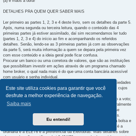
(a) e mãos à obra!
DETALHES PRA QUEM QUER SABER MAIS
Ler primeiro as partes 1, 2, 3 e 4 deste livro, sem os detalhes da parte 5.
Após, numa segunda ou terceira leitura, quando o conteúdo das 4
primeiras partes já estiver assimilado, daí sim recomendamos ler tudo
(partes 1, 2, 3 e 4) do início ao fim e acompanhando os referidos
detalhes. Senão, lendo-se as 3 primeiras partes já com as observações
da parte 5, será muita informação a quem se depara pela primeira vez
com esse conteúdo e a ideia geral pode ficar confusa.
Procurar um banco ou uma corretora de valores, que são as instituições
que possibilitam investir em ações através de um programa chamado
home broker, o qual nada mais é do que uma conta bancária acessível
com usuário e senha individual.
As companhias com ações disponíveis para compra são as “sociedades
anônimas de capital aberto”. Há também as de “capital fechado”, cujos
Este site utiliza cookies para garantir que você
papéis não são negociados na bolsa de valores.
desfrute a melhor experiência de navegação.
Ações negociadas na bolsa podem ser ordinárias, que dão direito a voto;
Saiba mais
ou preferenciais, que não proporcionam essa vantagem, mas geralmente
pagam proventos pelo menos 10% superiores aos da outra classe
mencionada. Por isso, investidores buscam mais as preferenciais.
Eu entendi!
Algumas sociedades anônimas negociam ambas as espécies na bolsa e
outras disponibilizam apenas uma delas. Por exemplo, a ELET3 é a
ordinária e a ELET6 é a preferencial da Eletrobras. Mais detalhes sobre