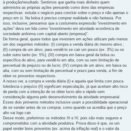
à produção/resultado. Sentimos que ganha mais dinheiro quem
administra as próprias ações pensando como dono das empresas
respectivas: estuda o negócio para concluir sobre o preço e não apenas o
preço em si. Na bolsa é preciso comprar realidade e não fantasia. Por
isso, inclusive, pensamos que a costumeira expressão “investimento em
ações” deva ser lida como “investimento em atividade econômica de
sociedade anônima com capital aberto (empresa)”.
De forma geral, quase todos que investem em ações utilizam pelo menos
um dos seguintes métodos: (I) compra e venda diária do mesmo ativo ;
(II) compra de um ativo, para vendê-lo se cair um pouco (ex: 3%) ou se
subir outro tanto (ex: 5%); (III) compra em baixa geral da bolsa ou
específica do ativo, para vendê-lo em alta, com ou sem limitação de
percentual de prejuízo ou de lucro; (IV) compra de um ativo, em baixa ou
alta, com ou sem limitação de percentual e prazo para venda, a fim de
obter os proventos respectivos.
A nosso ver, a compra e venda diária (I) e aquela que limita com pouca
tolerância o prejuízo (II) significam especulação, já que aceitam alto risco
de perda com a intenção de se obter lucro alto e rápido sem
consideração alguma pelo desenvolvimento da atividade empresarial.
Esses dois primeiros métodos inclusive usam a possibilidade operacional
de se vender antes de se comprar, como quando se acredita que o preço
alto vai logo cair.
Desse modo, preferimos os métodos III e IV, pois são mais seguros e
comprometidos com a atividade produtiva. Prova disso é que, se um
papel render bons proventos (ex: acima da inflação real) e o valor da