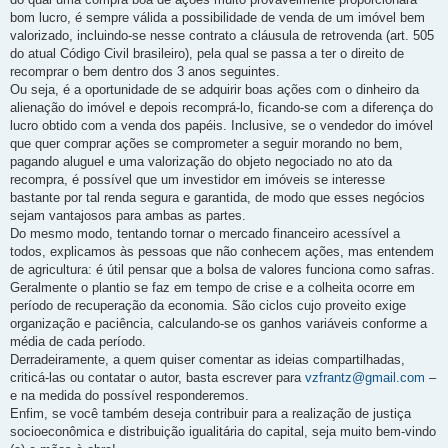
bom lucro, é sempre válida a possibilidade de venda de um imóvel bem
valorizado, incluindo-se nesse contrato a cláusula de retrovenda (art. 505
do atual Código Civil brasileiro), pela qual se passa a ter o direito de
recomprar o bem dentro dos 3 anos seguintes.
Ou seja, é a oportunidade de se adquirir boas ações com o dinheiro da
alienação do imóvel e depois recomprá-lo, ficando-se com a diferença do
lucro obtido com a venda dos papéis. Inclusive, se o vendedor do imóvel
que quer comprar ações se comprometer a seguir morando no bem,
pagando aluguel e uma valorização do objeto negociado no ato da
recompra, é possível que um investidor em imóveis se interesse
bastante por tal renda segura e garantida, de modo que esses negócios
sejam vantajosos para ambas as partes.
Do mesmo modo, tentando tornar o mercado financeiro acessível a
todos, explicamos às pessoas que não conhecem ações, mas entendem
de agricultura: é útil pensar que a bolsa de valores funciona como safras.
Geralmente o plantio se faz em tempo de crise e a colheita ocorre em
período de recuperação da economia. São ciclos cujo proveito exige
organização e paciência, calculando-se os ganhos variáveis conforme a
média de cada período.
Derradeiramente, a quem quiser comentar as ideias compartilhadas,
criticá-las ou contatar o autor, basta escrever para
vzfrantz@gmail.com
–
e na medida do possível responderemos.
Enfim, se você também deseja contribuir para a realização de justiça
socioeconômica e distribuição igualitária do capital, seja muito bem-vindo