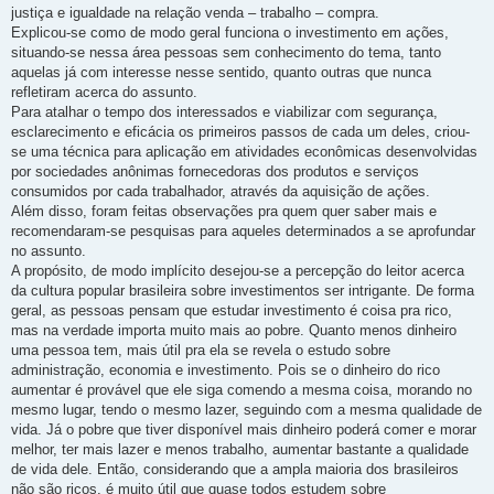
justiça e igualdade na relação venda – trabalho – compra.
Explicou-se como de modo geral funciona o investimento em ações,
situando-se nessa área pessoas sem conhecimento do tema, tanto
aquelas já com interesse nesse sentido, quanto outras que nunca
refletiram acerca do assunto.
Para atalhar o tempo dos interessados e viabilizar com segurança,
esclarecimento e eficácia os primeiros passos de cada um deles, criou-
se uma técnica para aplicação em atividades econômicas desenvolvidas
por sociedades anônimas fornecedoras dos produtos e serviços
consumidos por cada trabalhador, através da aquisição de ações.
Além disso, foram feitas observações pra quem quer saber mais e
recomendaram-se pesquisas para aqueles determinados a se aprofundar
no assunto.
A propósito, de modo implícito desejou-se a percepção do leitor acerca
da cultura popular brasileira sobre investimentos ser intrigante. De forma
geral, as pessoas pensam que estudar investimento é coisa pra rico,
mas na verdade importa muito mais ao pobre. Quanto menos dinheiro
uma pessoa tem, mais útil pra ela se revela o estudo sobre
administração, economia e investimento. Pois se o dinheiro do rico
aumentar é provável que ele siga comendo a mesma coisa, morando no
mesmo lugar, tendo o mesmo lazer, seguindo com a mesma qualidade de
vida. Já o pobre que tiver disponível mais dinheiro poderá comer e morar
melhor, ter mais lazer e menos trabalho, aumentar bastante a qualidade
de vida dele. Então, considerando que a ampla maioria dos brasileiros
não são ricos, é muito útil que quase todos estudem sobre