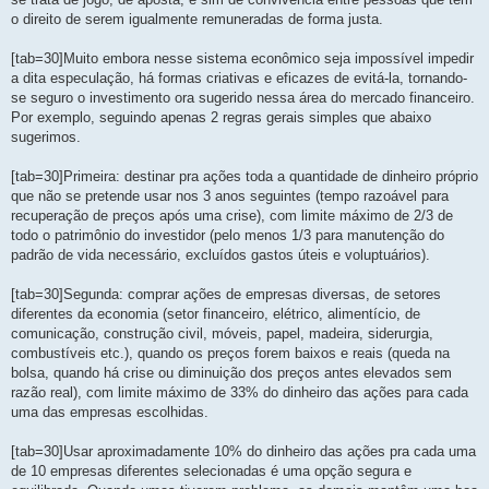
o direito de serem igualmente remuneradas de forma justa.
[tab=30]Muito embora nesse sistema econômico seja impossível impedir
a dita especulação, há formas criativas e eficazes de evitá-la, tornando-
se seguro o investimento ora sugerido nessa área do mercado financeiro.
Por exemplo, seguindo apenas 2 regras gerais simples que abaixo
sugerimos.
[tab=30]Primeira: destinar pra ações toda a quantidade de dinheiro próprio
que não se pretende usar nos 3 anos seguintes (tempo razoável para
recuperação de preços após uma crise), com limite máximo de 2/3 de
todo o patrimônio do investidor (pelo menos 1/3 para manutenção do
padrão de vida necessário, excluídos gastos úteis e voluptuários).
[tab=30]Segunda: comprar ações de empresas diversas, de setores
diferentes da economia (setor financeiro, elétrico, alimentício, de
comunicação, construção civil, móveis, papel, madeira, siderurgia,
combustíveis etc.), quando os preços forem baixos e reais (queda na
bolsa, quando há crise ou diminuição dos preços antes elevados sem
razão real), com limite máximo de 33% do dinheiro das ações para cada
uma das empresas escolhidas.
[tab=30]Usar aproximadamente 10% do dinheiro das ações pra cada uma
de 10 empresas diferentes selecionadas é uma opção segura e