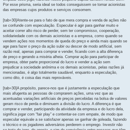
Por esse prisma, seria ideal se todos conseguissem se tornar acionistas
das empresas cujos produtos e serviços consomem.
[tab=30]Atente-se para o fato de que mera compra e venda de ações não
se confunde com especulação. Especular é agir para ganhar muito e
aceitar correr alto risco de perder, sem ter compromisso, cooperação,
solidariedade com os demais acionistas e a empresa, como quando se
vendem ações nos momentos de queda do preço e ainda mais quando se
age para fazer o preço da ação subir ou descer de modo artificial, sem
razão real, apenas para comprar e vender, ficando com a alta diferença
de preço e gerando a miséria alheia. Comprar ação para participar de
empresa, obter parte proporcional do lucro e vender a ação sem
prejudicar a sociedade anônima e os demais acionistas, pelas razões já
mencionadas, é algo totalmente saudável, enquanto a especulação,
como dito, é coisa das mais reprováveis.
[tab=30]A propósito, parece-nos que é justamente a especulação que
mais afugenta as pessoas de comprarem ações, uma vez que as
acentuadas variações artificiais de preços percebidas na bolsa de valores
geram risco de perda e diminuem a divisão do lucro. A diferença é que
comprar e vender, participando da atividade da empresa e do lucro dela,
significa jogar com “fair play” e contentar-se com empate, de modo que
especular equivale a se satisfazer apenas se ganhar de goleada, fazendo
o técnico e os jogadores adversários perderem o emprego. Investir não
se trata de jogo, de aposta, e sim de convivência entre pessoas que têm