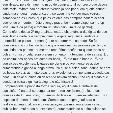
equilibrado, pois diminuem o risco de compra total por preço que depois
caia mais, evitam não se efetuar venda já boa por quem queria ganhar
ainda mais, geram segurança pra se adquirir e vender mais vezes,
somando-se os lucros, que pelos valores das compras podem acabar
ocorrendo em curto, médio e longo prazo, bem como dispensam stop
loss (limite da perda) e tornam útil stop gain (limite do ganho);
Como efeito dessa 2ª regra, ainda, está a observância da lógica de que
equilibrar a carteira é sempre ideia que gera segurança (embora a
rentabilidade possa ser menor), por se correr menos risco. Se for
considerado o conhecido fato de que a maioria das pessoas perdem, o
equilíbrio nos parece ser mesmo uma ótima opção pra quase todos na
bolsa. Por isso, pela regra ora em comento, há tendência de se usar 1/3
do capital das ações pra compras boas, 1/3 pra muito boas e 1/3 pra
aquisições excelentes. Evita-se perder e provavelmente se acabe
aumentando o ganho a longo prazo. Pois, se a bolsa sobe, ganha-se com
as boas; se cai, as muito boas e as excelentes compensam a queda das
boas. Ou seja: subindo ou descendo haverá ganho – tão equilibrado que
queda na bolsa significará alegria e não tristeza!
Compreendida a proposta forma segura, equilibrada e rentável de
aquisição, é natural se perguntar como realizar (alienar) o lucro das
compras de 1/3 em boas, 1/3 em muito boas e 1/3 em excelentes. Tudo
depende da meta de cada um. Cremos que a regra geral para a
realização seja o alcance da valorização que motivou a compra (ex:
subida boa, muito boa ou excelente), aumentando-se ou diminuindo-se