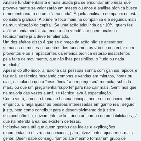
Análise fundamentalista é mais usada pra se encontrar empresas que
provavelmente se valorizarão em meses ou anos e análise técnica busca
o momento exato de uma “arrancada”. Aquela analisa a companhia e esta
considera gráficos. A primeira foca mais na companhia e a segunda mais
na multiplicação do capital. Se uma ação adquirida cair 10%, quem fez
análise fundamentalista tende a não vendê-la e quem analisou
tecnicamente já a deve ter alienado.
Um dos efeitos disso é que se o preço da ação não se alterar por
semanas ou meses os adeptos dos fundamentos vão se contentar com
proventos e os simpatizantes da referida técnica estarão insatisfeitos
pela falta de movimento, que não lhes possibilitou o “tudo ou nada
imediato”.
Apesar do alto risco, a maioria das pessoas sonha com ganhos rápidos e
faz análise técnica buscando compras e vendas em minutos, horas ou
dias, calculando que a “resistência” a um preço será rompida, subindo
mais, ou que um preço tenha “suporte” para não cair mais. Sentimos que
na maioria das vezes a análise técnica leva à especulação.
Como visto, a nossa teoria se baseia principalmente em conhecimento
empírico, almeja ajudar as pessoas interessadas em ganho real, seguro,
justo, bem como contribuir para o desenvolvimento de justiça
socioeconômica, obviamente se limitando ao campo de probabilidades, já
que na referida área não existem certezas.
Inclusive seria útil que quem gostou das ideias e explicações
recomendasse o livro a conhecidos, para talvez juntos ajudarmos mais
gente. Quem sabe conseguiríamos até mesmo formar um grupo de