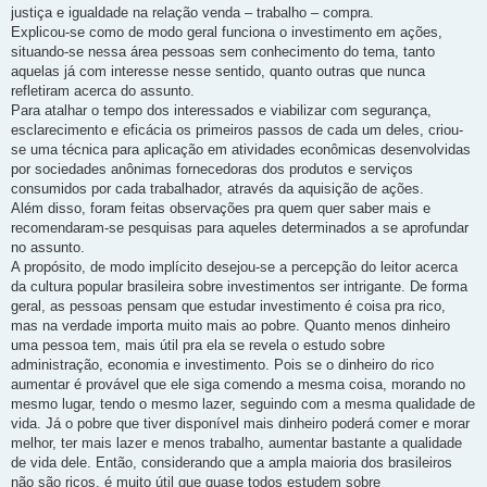
justiça e igualdade na relação venda – trabalho – compra.
Explicou-se como de modo geral funciona o investimento em ações,
situando-se nessa área pessoas sem conhecimento do tema, tanto
aquelas já com interesse nesse sentido, quanto outras que nunca
refletiram acerca do assunto.
Para atalhar o tempo dos interessados e viabilizar com segurança,
esclarecimento e eficácia os primeiros passos de cada um deles, criou-
se uma técnica para aplicação em atividades econômicas desenvolvidas
por sociedades anônimas fornecedoras dos produtos e serviços
consumidos por cada trabalhador, através da aquisição de ações.
Além disso, foram feitas observações pra quem quer saber mais e
recomendaram-se pesquisas para aqueles determinados a se aprofundar
no assunto.
A propósito, de modo implícito desejou-se a percepção do leitor acerca
da cultura popular brasileira sobre investimentos ser intrigante. De forma
geral, as pessoas pensam que estudar investimento é coisa pra rico,
mas na verdade importa muito mais ao pobre. Quanto menos dinheiro
uma pessoa tem, mais útil pra ela se revela o estudo sobre
administração, economia e investimento. Pois se o dinheiro do rico
aumentar é provável que ele siga comendo a mesma coisa, morando no
mesmo lugar, tendo o mesmo lazer, seguindo com a mesma qualidade de
vida. Já o pobre que tiver disponível mais dinheiro poderá comer e morar
melhor, ter mais lazer e menos trabalho, aumentar bastante a qualidade
de vida dele. Então, considerando que a ampla maioria dos brasileiros
não são ricos, é muito útil que quase todos estudem sobre