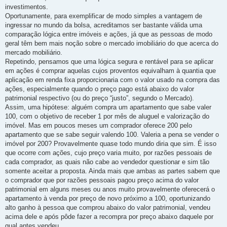
investimentos.
Oportunamente, para exemplificar de modo simples a vantagem de
ingressar no mundo da bolsa, acreditamos ser bastante válida uma
comparação lógica entre imóveis e ações, já que as pessoas de modo
geral têm bem mais noção sobre o mercado imobiliário do que acerca do
mercado mobiliário.
Repetindo, pensamos que uma lógica segura e rentável para se aplicar
em ações é comprar aquelas cujos proventos equivalham à quantia que
aplicação em renda fixa proporcionaria com o valor usado na compra das
ações, especialmente quando o preço pago está abaixo do valor
patrimonial respectivo (ou do preço “justo”, segundo o Mercado).
Assim, uma hipótese: alguém compra um apartamento que sabe valer
100, com o objetivo de receber 1 por mês de aluguel e valorização do
imóvel. Mas em poucos meses um comprador oferece 200 pelo
apartamento que se sabe seguir valendo 100. Valeria a pena se vender o
imóvel por 200? Provavelmente quase todo mundo diria que sim. É isso
que ocorre com ações, cujo preço varia muito, por razões pessoais de
cada comprador, as quais não cabe ao vendedor questionar e sim tão
somente aceitar a proposta. Ainda mais que ambas as partes sabem que
o comprador que por razões pessoais pagou preço acima do valor
patrimonial em alguns meses ou anos muito provavelmente oferecerá o
apartamento à venda por preço de novo próximo a 100, oportunizando
alto ganho à pessoa que comprou abaixo do valor patrimonial, vendeu
acima dele e após pôde fazer a recompra por preço abaixo daquele por
qual antes vendeu.