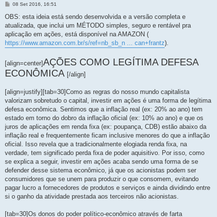
M
08 Set 2016, 16:51
e
n
OBS: esta ideia está sendo desenvolvida e a versão completa e
s
atualizada, que inclui um MÉTODO simples, seguro e rentável pra
a
g
aplicação em ações, está disponível na AMAZON (
e
https://www.amazon.com.br/s/ref=nb_sb_n ... can+frantz
).
m
AÇÕES COMO LEGÍTIMA DEFESA
[align=center]
ECONÔMICA
[/align]
[align=justify][tab=30]Como as regras do nosso mundo capitalista
valorizam sobretudo o capital, investir em ações é uma forma de legítima
defesa econômica. Sentimos que a inflação real (ex: 20% ao ano) tem
estado em torno do dobro da inflação oficial (ex: 10% ao ano) e que os
juros de aplicações em renda fixa (ex: poupança, CDB) estão abaixo da
inflação real e frequentemente ficam inclusive menores do que a inflação
oficial. Isso revela que a tradicionalmente elogiada renda fixa, na
verdade, tem significado perda fixa de poder aquisitivo. Por isso, como
se explica a seguir, investir em ações acaba sendo uma forma de se
defender desse sistema econômico, já que os acionistas podem ser
consumidores que se unem para produzir o que consomem, evitando
pagar lucro a fornecedores de produtos e serviços e ainda dividindo entre
si o ganho da atividade prestada aos terceiros não acionistas.
[tab=30]Os donos do poder político-econômico através de farta