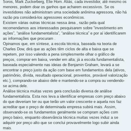
Soros, Mark Zuckerberg, Elie Horn. Aliás, cada investidor, até mesmo os
menores, podem doar os ganhos que acharem excessivos. Se os
investidores não administram uma sociedade anônima agressora, não há
razão pra considerá-los agressores econômicos.
Existem várias outras técnicas nessa área , razão pela qual
recomendamos aos interessados pesquisarem sobre “investimento em
ações”, “análise fundamentalista”, “análise técnica” e por aí identificarem
as informações que procuram .
Opinamos que, em síntese, a escola técnica, baseada na teoria de
Charles Dow, dirá que as ações têm ciclos de alta e baixa que se
repetem, por isso valendo a pena simplesmente olhar o gráfico de
preços, comprar em baixa, vender em alta; já a escola fundamentalista,
baseada especialmente nas ideias de Benjamin Graham, levará a se
encontrar o preço justo da ação com base em fundamentos dela (ativos,
patrimônio, dívida, resultado operacional, proventos, provável valorização
etc.), comprando-se abaixo dele e mantendo-se a compra ou vendendo-
se acima dele.
Análise técnica muitas vezes gera conclusão diversa de análise
fundamentalista. Esta nos leva a identificar empresas com preço abaixo
do que deveriam ter ou que terão um valor crescente e aquela nos faz
acreditar que o preço de determinada empresa subirá mais. Assim,
observando-se os fundamentos geralmente se compram ações com
preço baixo, enquanto observância técnica muitas vezes induz a se
adquirir por preço alto que se conclui provavelmente logo subir ainda
mais.