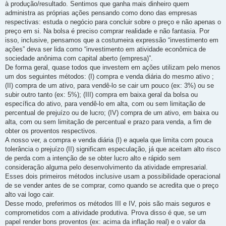
à produção/resultado. Sentimos que ganha mais dinheiro quem
administra as próprias ações pensando como dono das empresas
respectivas: estuda o negócio para concluir sobre o preço e não apenas o
preço em si. Na bolsa é preciso comprar realidade e não fantasia. Por
isso, inclusive, pensamos que a costumeira expressão “investimento em
ações” deva ser lida como “investimento em atividade econômica de
sociedade anônima com capital aberto (empresa)”.
De forma geral, quase todos que investem em ações utilizam pelo menos
um dos seguintes métodos: (I) compra e venda diária do mesmo ativo ;
(II) compra de um ativo, para vendê-lo se cair um pouco (ex: 3%) ou se
subir outro tanto (ex: 5%); (III) compra em baixa geral da bolsa ou
específica do ativo, para vendê-lo em alta, com ou sem limitação de
percentual de prejuízo ou de lucro; (IV) compra de um ativo, em baixa ou
alta, com ou sem limitação de percentual e prazo para venda, a fim de
obter os proventos respectivos.
A nosso ver, a compra e venda diária (I) e aquela que limita com pouca
tolerância o prejuízo (II) significam especulação, já que aceitam alto risco
de perda com a intenção de se obter lucro alto e rápido sem
consideração alguma pelo desenvolvimento da atividade empresarial.
Esses dois primeiros métodos inclusive usam a possibilidade operacional
de se vender antes de se comprar, como quando se acredita que o preço
alto vai logo cair.
Desse modo, preferimos os métodos III e IV, pois são mais seguros e
comprometidos com a atividade produtiva. Prova disso é que, se um
papel render bons proventos (ex: acima da inflação real) e o valor da