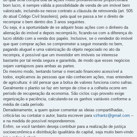
bom lucro, é sempre válida a possibilidade de venda de um imóvel bem
valorizado, incluindo-se nesse contrato a cláusula de retrovenda (art. 505
do atual Código Civil brasileiro), pela qual se passa a ter o direito de
recomprar o bem dentro dos 3 anos seguintes.
Ou seja, é a oportunidade de se adquirir boas ações com o dinheiro da
alienação do imóvel e depois recomprá-lo, ficando-se com a diferença do
lucro obtido com a venda dos papéis. Inclusive, se o vendedor do imóvel
que quer comprar ações se comprometer a seguir morando no bem,
pagando aluguel e uma valorização do objeto negociado no ato da
recompra, é possível que um investidor em imóveis se interesse
bastante por tal renda segura e garantida, de modo que esses negócios
sejam vantajosos para ambas as partes.
Do mesmo modo, tentando tornar o mercado financeiro acessível a
todos, explicamos às pessoas que não conhecem ações, mas entendem
de agricultura: é útil pensar que a bolsa de valores funciona como safras.
Geralmente o plantio se faz em tempo de crise e a colheita ocorre em
período de recuperação da economia. São ciclos cujo proveito exige
organização e paciência, calculando-se os ganhos variáveis conforme a
média de cada período.
Derradeiramente, a quem quiser comentar as ideias compartilhadas,
criticá-las ou contatar o autor, basta escrever para
vzfrantz@gmail.com
–
e na medida do possível responderemos.
Enfim, se você também deseja contribuir para a realização de justiça
socioeconômica e distribuição igualitária do capital, seja muito bem-vindo