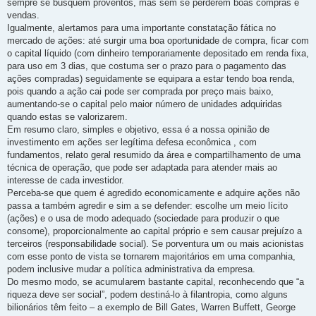
sempre se busquem proventos, mas sem se perderem boas compras e
vendas.
Igualmente, alertamos para uma importante constatação fática no
mercado de ações: até surgir uma boa oportunidade de compra, ficar com
o capital líquido (com dinheiro temporariamente depositado em renda fixa,
para uso em 3 dias, que costuma ser o prazo para o pagamento das
ações compradas) seguidamente se equipara a estar tendo boa renda,
pois quando a ação cai pode ser comprada por preço mais baixo,
aumentando-se o capital pelo maior número de unidades adquiridas
quando estas se valorizarem.
Em resumo claro, simples e objetivo, essa é a nossa opinião de
investimento em ações ser legítima defesa econômica , com
fundamentos, relato geral resumido da área e compartilhamento de uma
técnica de operação, que pode ser adaptada para atender mais ao
interesse de cada investidor.
Perceba-se que quem é agredido economicamente e adquire ações não
passa a também agredir e sim a se defender: escolhe um meio lícito
(ações) e o usa de modo adequado (sociedade para produzir o que
consome), proporcionalmente ao capital próprio e sem causar prejuízo a
terceiros (responsabilidade social). Se porventura um ou mais acionistas
com esse ponto de vista se tornarem majoritários em uma companhia,
podem inclusive mudar a política administrativa da empresa.
Do mesmo modo, se acumularem bastante capital, reconhecendo que “a
riqueza deve ser social”, podem destiná-lo à filantropia, como alguns
bilionários têm feito – a exemplo de Bill Gates, Warren Buffett, George