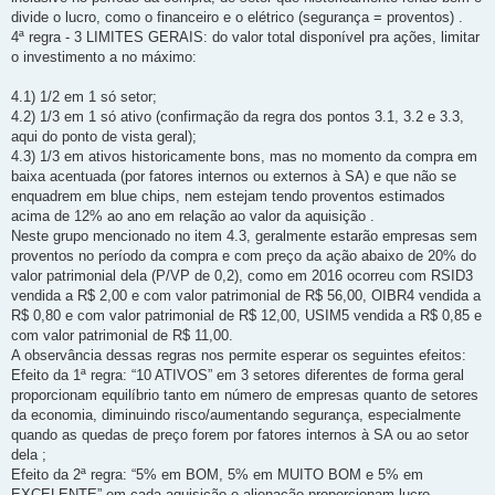
divide o lucro, como o financeiro e o elétrico (segurança = proventos) .
4ª regra - 3 LIMITES GERAIS: do valor total disponível pra ações, limitar
o investimento a no máximo:
4.1) 1/2 em 1 só setor;
4.2) 1/3 em 1 só ativo (confirmação da regra dos pontos 3.1, 3.2 e 3.3,
aqui do ponto de vista geral);
4.3) 1/3 em ativos historicamente bons, mas no momento da compra em
baixa acentuada (por fatores internos ou externos à SA) e que não se
enquadrem em blue chips, nem estejam tendo proventos estimados
acima de 12% ao ano em relação ao valor da aquisição .
Neste grupo mencionado no item 4.3, geralmente estarão empresas sem
proventos no período da compra e com preço da ação abaixo de 20% do
valor patrimonial dela (P/VP de 0,2), como em 2016 ocorreu com RSID3
vendida a R$ 2,00 e com valor patrimonial de R$ 56,00, OIBR4 vendida a
R$ 0,80 e com valor patrimonial de R$ 12,00, USIM5 vendida a R$ 0,85 e
com valor patrimonial de R$ 11,00.
A observância dessas regras nos permite esperar os seguintes efeitos:
Efeito da 1ª regra: “10 ATIVOS” em 3 setores diferentes de forma geral
proporcionam equilíbrio tanto em número de empresas quanto de setores
da economia, diminuindo risco/aumentando segurança, especialmente
quando as quedas de preço forem por fatores internos à SA ou ao setor
dela ;
Efeito da 2ª regra: “5% em BOM, 5% em MUITO BOM e 5% em
EXCELENTE” em cada aquisição e alienação proporcionam lucro