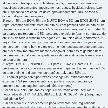
alimentação, transporte, combustível, água, mineração, informática,
máquinas, equipamentos, medicamentos, saúde, bebidas, beleza, lazer
etc.), aplicando em cada um deles aproximadamente 10% de todo o
dinheiro disponível pra ações ;
2ª regra - 5% em BOM, 5% em MUITO BOM e 5% em EXCELENTE: em
regra, comprar somente ativo em alta ou com probabilidade de alta ou de
proventos, cada vez usando até 5% desse valor para preço bom , até 5%
para preço muito bom, até 5% para preço excelente (assim se totalizando
até 15% de todo o dinheiro das ações em um único ativo, conforme a 3ª
regra), bem como a princípio manter ou também vender com percentual
de lucro bom, muito bom e excelente - e não necessariamente com base
em preço máximo provavelmente alcançável, para assim garantir lucro
pelo menos parcial e evitar queda antes da pretendida venda realizadora
de toda a compra ;
3ª regra - LIMITES INDIVIDUAIS, 1 para REGRA e 1 para 3 EXCEÇÕES
preferencialmente cumulativas: não usar em apenas 1 ativo mais de 15%
de todo o dinheiro disponível para ações; salvo até 33% se:
3.1) houver preço baixo por razões passageiras, extraordinárias e
externas à SA (ex: crise econômica, política, social) (segurança =
problema ser passageiro, extraordinário e externo);
3.2) em blue chip, que são os papéis mais tradicionais, seguros e
negociados (PETR4, VALE5, BBAS3, ELET6, GGBR4 etc.) (segurança =
tradição da SA);
3.3) em ativo que historicamente paga proventos com regularidade,
inclusive no período da compra, de setor que historicamente rende bem e