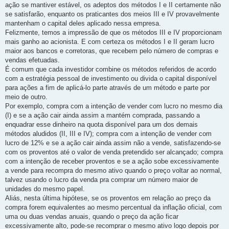
ação se mantiver estável, os adeptos dos métodos I e II certamente não
se satisfarão, enquanto os praticantes dos meios III e IV provavelmente
mantenham o capital deles aplicado nessa empresa.
Felizmente, temos a impressão de que os métodos III e IV proporcionam
mais ganho ao acionista. E com certeza os métodos I e II geram lucro
maior aos bancos e corretoras, que recebem pelo número de compras e
vendas efetuadas.
É comum que cada investidor combine os métodos referidos de acordo
com a estratégia pessoal de investimento ou divida o capital disponível
para ações a fim de aplicá-lo parte através de um método e parte por
meio de outro.
Por exemplo, compra com a intenção de vender com lucro no mesmo dia
(I) e se a ação cair ainda assim a mantém comprada, passando a
enquadrar esse dinheiro na quota disponível para um dos demais
métodos aludidos (II, III e IV); compra com a intenção de vender com
lucro de 12% e se a ação cair ainda assim não a vende, satisfazendo-se
com os proventos até o valor de venda pretendido ser alcançado; compra
com a intenção de receber proventos e se a ação sobe excessivamente
a vende para recompra do mesmo ativo quando o preço voltar ao normal,
talvez usando o lucro da venda pra comprar um número maior de
unidades do mesmo papel.
Aliás, nesta última hipótese, se os proventos em relação ao preço da
compra forem equivalentes ao mesmo percentual da inflação oficial, com
uma ou duas vendas anuais, quando o preço da ação ficar
excessivamente alto, pode-se recomprar o mesmo ativo logo depois por