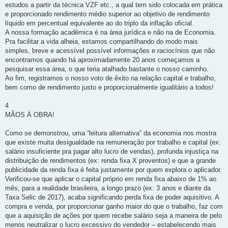
estudos a partir da técnica VZF etc., a qual tem sido colocada em prática
e proporcionado rendimento médio superior ao objetivo de rendimento
líquido em percentual equivalente ao do triplo da inflação oficial.
A nossa formação acadêmica é na área jurídica e não na de Economia.
Pra facilitar a vida alheia, estamos compartilhando do modo mais
simples, breve e acessível possível informações e raciocínios que não
encontramos quando há aproximadamente 20 anos começamos a
pesquisar essa área, o que teria atalhado bastante o nosso caminho.
Ao fim, registramos o nosso voto de êxito na relação capital e trabalho,
bem como de rendimento justo e proporcionalmente igualitário a todos!
4
MÃOS À OBRA!
Como se demonstrou, uma “leitura alternativa” da economia nos mostra
que existe muita desigualdade na remuneração por trabalho e capital (ex:
salário insuficiente pra pagar alto lucro de vendas), profunda injustiça na
distribuição de rendimentos (ex: renda fixa X proventos) e que a grande
publicidade da renda fixa é feita justamente por quem explora o aplicador.
Verificou-se que aplicar o capital próprio em renda fixa abaixo de 1% ao
mês, para a realidade brasileira, a longo prazo (ex: 3 anos e diante da
Taxa Selic de 2017), acaba significando perda fixa de poder aquisitivo. A
compra e venda, por proporcionar ganho maior do que o trabalho, faz com
que a aquisição de ações por quem recebe salário seja a maneira de pelo
menos neutralizar o lucro excessivo do vendedor – estabelecendo mais