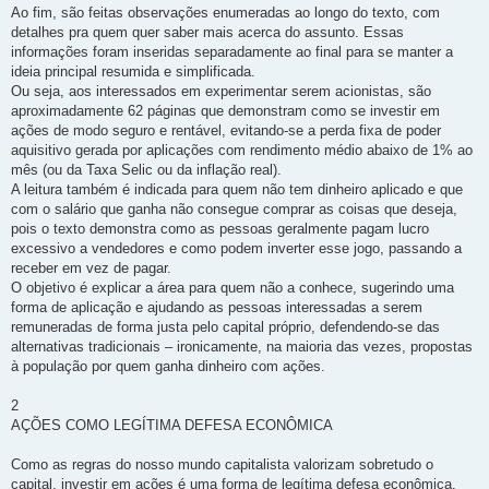
Ao fim, são feitas observações enumeradas ao longo do texto, com
detalhes pra quem quer saber mais acerca do assunto. Essas
informações foram inseridas separadamente ao final para se manter a
ideia principal resumida e simplificada.
Ou seja, aos interessados em experimentar serem acionistas, são
aproximadamente 62 páginas que demonstram como se investir em
ações de modo seguro e rentável, evitando-se a perda fixa de poder
aquisitivo gerada por aplicações com rendimento médio abaixo de 1% ao
mês (ou da Taxa Selic ou da inflação real).
A leitura também é indicada para quem não tem dinheiro aplicado e que
com o salário que ganha não consegue comprar as coisas que deseja,
pois o texto demonstra como as pessoas geralmente pagam lucro
excessivo a vendedores e como podem inverter esse jogo, passando a
receber em vez de pagar.
O objetivo é explicar a área para quem não a conhece, sugerindo uma
forma de aplicação e ajudando as pessoas interessadas a serem
remuneradas de forma justa pelo capital próprio, defendendo-se das
alternativas tradicionais – ironicamente, na maioria das vezes, propostas
à população por quem ganha dinheiro com ações.
2
AÇÕES COMO LEGÍTIMA DEFESA ECONÔMICA
Como as regras do nosso mundo capitalista valorizam sobretudo o
capital, investir em ações é uma forma de legítima defesa econômica.