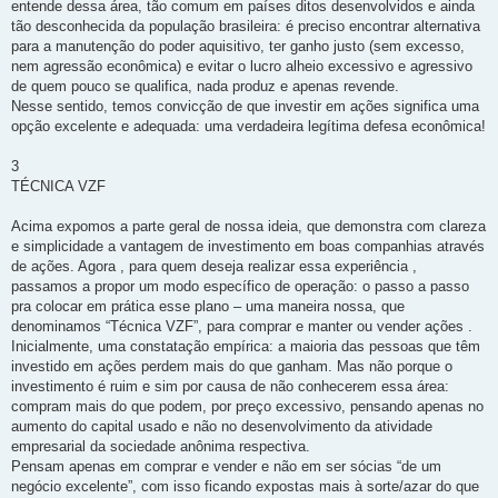
entende dessa área, tão comum em países ditos desenvolvidos e ainda
tão desconhecida da população brasileira: é preciso encontrar alternativa
para a manutenção do poder aquisitivo, ter ganho justo (sem excesso,
nem agressão econômica) e evitar o lucro alheio excessivo e agressivo
de quem pouco se qualifica, nada produz e apenas revende.
Nesse sentido, temos convicção de que investir em ações significa uma
opção excelente e adequada: uma verdadeira legítima defesa econômica!
3
TÉCNICA VZF
Acima expomos a parte geral de nossa ideia, que demonstra com clareza
e simplicidade a vantagem de investimento em boas companhias através
de ações. Agora , para quem deseja realizar essa experiência ,
passamos a propor um modo específico de operação: o passo a passo
pra colocar em prática esse plano – uma maneira nossa, que
denominamos “Técnica VZF”, para comprar e manter ou vender ações .
Inicialmente, uma constatação empírica: a maioria das pessoas que têm
investido em ações perdem mais do que ganham. Mas não porque o
investimento é ruim e sim por causa de não conhecerem essa área:
compram mais do que podem, por preço excessivo, pensando apenas no
aumento do capital usado e não no desenvolvimento da atividade
empresarial da sociedade anônima respectiva.
Pensam apenas em comprar e vender e não em ser sócias “de um
negócio excelente”, com isso ficando expostas mais à sorte/azar do que