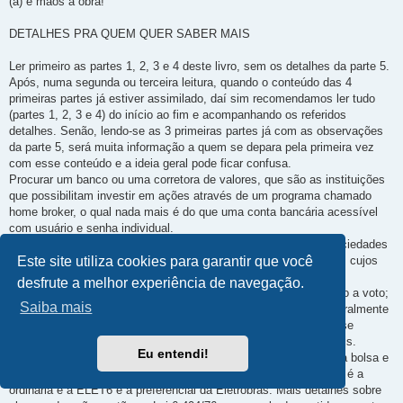
(a) e mãos à obra!
DETALHES PRA QUEM QUER SABER MAIS
Ler primeiro as partes 1, 2, 3 e 4 deste livro, sem os detalhes da parte 5.
Após, numa segunda ou terceira leitura, quando o conteúdo das 4
primeiras partes já estiver assimilado, daí sim recomendamos ler tudo
(partes 1, 2, 3 e 4) do início ao fim e acompanhando os referidos
detalhes. Senão, lendo-se as 3 primeiras partes já com as observações
da parte 5, será muita informação a quem se depara pela primeira vez
com esse conteúdo e a ideia geral pode ficar confusa.
Procurar um banco ou uma corretora de valores, que são as instituições
que possibilitam investir em ações através de um programa chamado
home broker, o qual nada mais é do que uma conta bancária acessível
com usuário e senha individual.
As companhias com ações disponíveis para compra são as “sociedades
anônimas de capital aberto”. Há também as de “capital fechado”, cujos
Este site utiliza cookies para garantir que você
papéis não são negociados na bolsa de valores.
desfrute a melhor experiência de navegação.
Ações negociadas na bolsa podem ser ordinárias, que dão direito a voto;
Saiba mais
ou preferenciais, que não proporcionam essa vantagem, mas geralmente
pagam proventos pelo menos 10% superiores aos da outra classe
mencionada. Por isso, investidores buscam mais as preferenciais.
Eu entendi!
Algumas sociedades anônimas negociam ambas as espécies na bolsa e
outras disponibilizam apenas uma delas. Por exemplo, a ELET3 é a
ordinária e a ELET6 é a preferencial da Eletrobras. Mais detalhes sobre