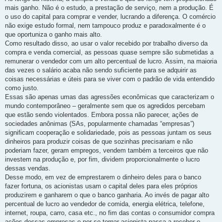
mais ganho. Não é o estudo, a prestação de serviço, nem a produção. É
o uso do capital para comprar e vender, lucrando a diferença. O comércio
não exige estudo formal, nem tampouco produz e paradoxalmente é o
que oportuniza o ganho mais alto.
Como resultado disso, ao usar o valor recebido por trabalho diverso da
compra e venda comercial, as pessoas quase sempre são submetidas a
remunerar o vendedor com um alto percentual de lucro. Assim, na maioria
das vezes o salário acaba não sendo suficiente para se adquirir as
coisas necessárias e úteis para se viver com o padrão de vida entendido
como justo.
Essas são apenas umas das agressões econômicas que caracterizam o
mundo contemporâneo – geralmente sem que os agredidos percebam
que estão sendo violentados. Embora possa não parecer, ações de
sociedades anônimas (SAs, popularmente chamadas “empresas”)
significam cooperação e solidariedade, pois as pessoas juntam os seus
dinheiros para produzir coisas de que sozinhas precisariam e não
poderiam fazer, geram empregos, vendem também a terceiros que não
investem na produção e, por fim, dividem proporcionalmente o lucro
dessas vendas.
Desse modo, em vez de emprestarem o dinheiro deles para o banco
fazer fortuna, os acionistas usam o capital deles para eles próprios
produzirem e ganharem o que o banco ganharia. Ao invés de pagar alto
percentual de lucro ao vendedor de comida, energia elétrica, telefone,
internet, roupa, carro, casa etc., no fim das contas o consumidor compra
ações dessas empresas e por se tornar acionista passa a receber o