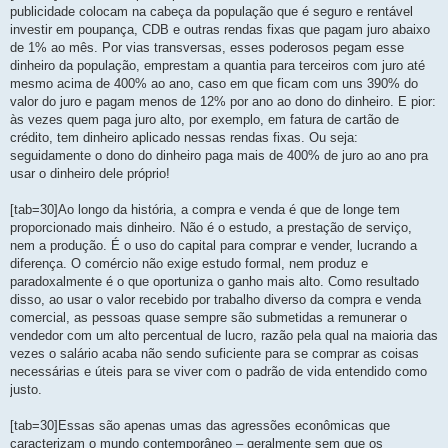
publicidade colocam na cabeça da população que é seguro e rentável
investir em poupança, CDB e outras rendas fixas que pagam juro abaixo
de 1% ao mês. Por vias transversas, esses poderosos pegam esse
dinheiro da população, emprestam a quantia para terceiros com juro até
mesmo acima de 400% ao ano, caso em que ficam com uns 390% do
valor do juro e pagam menos de 12% por ano ao dono do dinheiro. E pior:
às vezes quem paga juro alto, por exemplo, em fatura de cartão de
crédito, tem dinheiro aplicado nessas rendas fixas. Ou seja:
seguidamente o dono do dinheiro paga mais de 400% de juro ao ano pra
usar o dinheiro dele próprio!
[tab=30]Ao longo da história, a compra e venda é que de longe tem
proporcionado mais dinheiro. Não é o estudo, a prestação de serviço,
nem a produção. É o uso do capital para comprar e vender, lucrando a
diferença. O comércio não exige estudo formal, nem produz e
paradoxalmente é o que oportuniza o ganho mais alto. Como resultado
disso, ao usar o valor recebido por trabalho diverso da compra e venda
comercial, as pessoas quase sempre são submetidas a remunerar o
vendedor com um alto percentual de lucro, razão pela qual na maioria das
vezes o salário acaba não sendo suficiente para se comprar as coisas
necessárias e úteis para se viver com o padrão de vida entendido como
justo.
[tab=30]Essas são apenas umas das agressões econômicas que
caracterizam o mundo contemporâneo – geralmente sem que os