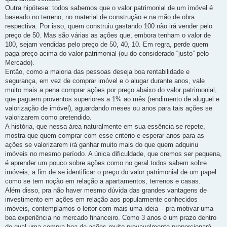
Outra hipótese: todos sabemos que o valor patrimonial de um imóvel é
baseado no terreno, no material de construção e na mão de obra
respectiva. Por isso, quem construiu gastando 100 não irá vender pelo
preço de 50. Mas são várias as ações que, embora tenham o valor de
100, sejam vendidas pelo preço de 50, 40, 10. Em regra, perde quem
paga preço acima do valor patrimonial (ou do considerado “justo” pelo
Mercado).
Então, como a maioria das pessoas deseja boa rentabilidade e
segurança, em vez de comprar imóvel e o alugar durante anos, vale
muito mais a pena comprar ações por preço abaixo do valor patrimonial,
que paguem proventos superiores a 1% ao mês (rendimento de aluguel e
valorização de imóvel), aguardando meses ou anos para tais ações se
valorizarem como pretendido.
A história, que nessa área naturalmente em sua essência se repete,
mostra que quem comprar com esse critério e esperar anos para as
ações se valorizarem irá ganhar muito mais do que quem adquiriu
imóveis no mesmo período. A única dificuldade, que cremos ser pequena,
é aprender um pouco sobre ações como no geral todos sabem sobre
imóveis, a fim de se identificar o preço do valor patrimonial de um papel
como se tem noção em relação a apartamentos, terrenos e casas.
Além disso, pra não haver mesmo dúvida das grandes vantagens de
investimento em ações em relação aos popularmente conhecidos
imóveis, contemplamos o leitor com mais uma ideia – pra motivar uma
boa experiência no mercado financeiro. Como 3 anos é um prazo dentro
do qual uma compra boa de ações muito provavelmente proporcionará