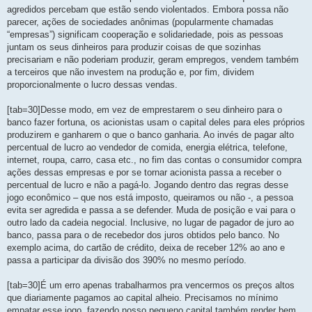
agredidos percebam que estão sendo violentados. Embora possa não
parecer, ações de sociedades anônimas (popularmente chamadas
“empresas”) significam cooperação e solidariedade, pois as pessoas
juntam os seus dinheiros para produzir coisas de que sozinhas
precisariam e não poderiam produzir, geram empregos, vendem também
a terceiros que não investem na produção e, por fim, dividem
proporcionalmente o lucro dessas vendas.
[tab=30]Desse modo, em vez de emprestarem o seu dinheiro para o
banco fazer fortuna, os acionistas usam o capital deles para eles próprios
produzirem e ganharem o que o banco ganharia. Ao invés de pagar alto
percentual de lucro ao vendedor de comida, energia elétrica, telefone,
internet, roupa, carro, casa etc., no fim das contas o consumidor compra
ações dessas empresas e por se tornar acionista passa a receber o
percentual de lucro e não a pagá-lo. Jogando dentro das regras desse
jogo econômico – que nos está imposto, queiramos ou não -, a pessoa
evita ser agredida e passa a se defender. Muda de posição e vai para o
outro lado da cadeia negocial. Inclusive, no lugar de pagador de juro ao
banco, passa para o de recebedor dos juros obtidos pelo banco. No
exemplo acima, do cartão de crédito, deixa de receber 12% ao ano e
passa a participar da divisão dos 390% no mesmo período.
[tab=30]É um erro apenas trabalharmos pra vencermos os preços altos
que diariamente pagamos ao capital alheio. Precisamos no mínimo
empatar esse jogo, fazendo nosso pequeno capital também render bem.