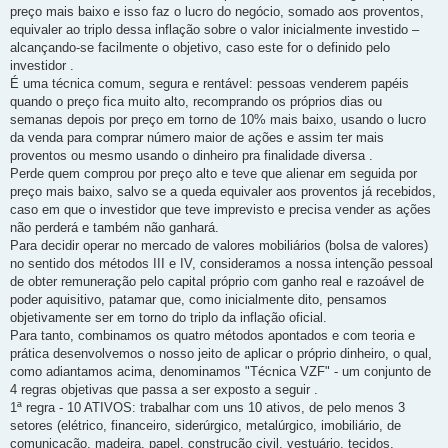
preço mais baixo e isso faz o lucro do negócio, somado aos proventos,
equivaler ao triplo dessa inflação sobre o valor inicialmente investido –
alcançando-se facilmente o objetivo, caso este for o definido pelo
investidor .
É uma técnica comum, segura e rentável: pessoas venderem papéis
quando o preço fica muito alto, recomprando os próprios dias ou
semanas depois por preço em torno de 10% mais baixo, usando o lucro
da venda para comprar número maior de ações e assim ter mais
proventos ou mesmo usando o dinheiro pra finalidade diversa .
Perde quem comprou por preço alto e teve que alienar em seguida por
preço mais baixo, salvo se a queda equivaler aos proventos já recebidos,
caso em que o investidor que teve imprevisto e precisa vender as ações
não perderá e também não ganhará.
Para decidir operar no mercado de valores mobiliários (bolsa de valores)
no sentido dos métodos III e IV, consideramos a nossa intenção pessoal
de obter remuneração pelo capital próprio com ganho real e razoável de
poder aquisitivo, patamar que, como inicialmente dito, pensamos
objetivamente ser em torno do triplo da inflação oficial.
Para tanto, combinamos os quatro métodos apontados e com teoria e
prática desenvolvemos o nosso jeito de aplicar o próprio dinheiro, o qual,
como adiantamos acima, denominamos "Técnica VZF" - um conjunto de
4 regras objetivas que passa a ser exposto a seguir .
1ª regra - 10 ATIVOS: trabalhar com uns 10 ativos, de pelo menos 3
setores (elétrico, financeiro, siderúrgico, metalúrgico, imobiliário, de
comunicação, madeira, papel, construção civil, vestuário, tecidos,