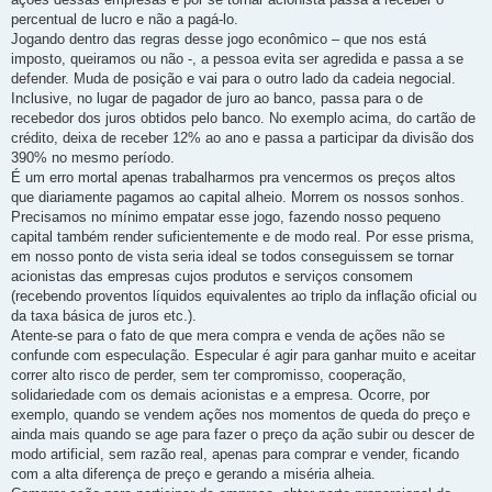
percentual de lucro e não a pagá-lo.
Jogando dentro das regras desse jogo econômico – que nos está
imposto, queiramos ou não -, a pessoa evita ser agredida e passa a se
defender. Muda de posição e vai para o outro lado da cadeia negocial.
Inclusive, no lugar de pagador de juro ao banco, passa para o de
recebedor dos juros obtidos pelo banco. No exemplo acima, do cartão de
crédito, deixa de receber 12% ao ano e passa a participar da divisão dos
390% no mesmo período.
É um erro mortal apenas trabalharmos pra vencermos os preços altos
que diariamente pagamos ao capital alheio. Morrem os nossos sonhos.
Precisamos no mínimo empatar esse jogo, fazendo nosso pequeno
capital também render suficientemente e de modo real. Por esse prisma,
em nosso ponto de vista seria ideal se todos conseguissem se tornar
acionistas das empresas cujos produtos e serviços consomem
(recebendo proventos líquidos equivalentes ao triplo da inflação oficial ou
da taxa básica de juros etc.).
Atente-se para o fato de que mera compra e venda de ações não se
confunde com especulação. Especular é agir para ganhar muito e aceitar
correr alto risco de perder, sem ter compromisso, cooperação,
solidariedade com os demais acionistas e a empresa. Ocorre, por
exemplo, quando se vendem ações nos momentos de queda do preço e
ainda mais quando se age para fazer o preço da ação subir ou descer de
modo artificial, sem razão real, apenas para comprar e vender, ficando
com a alta diferença de preço e gerando a miséria alheia.