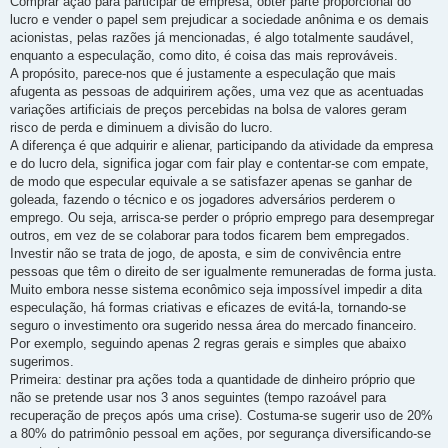
Comprar ação para participar de empresa, obter parte proporcional do
lucro e vender o papel sem prejudicar a sociedade anônima e os demais
acionistas, pelas razões já mencionadas, é algo totalmente saudável,
enquanto a especulação, como dito, é coisa das mais reprováveis.
A propósito, parece-nos que é justamente a especulação que mais
afugenta as pessoas de adquirirem ações, uma vez que as acentuadas
variações artificiais de preços percebidas na bolsa de valores geram
risco de perda e diminuem a divisão do lucro.
A diferença é que adquirir e alienar, participando da atividade da empresa
e do lucro dela, significa jogar com fair play e contentar-se com empate,
de modo que especular equivale a se satisfazer apenas se ganhar de
goleada, fazendo o técnico e os jogadores adversários perderem o
emprego. Ou seja, arrisca-se perder o próprio emprego para desempregar
outros, em vez de se colaborar para todos ficarem bem empregados.
Investir não se trata de jogo, de aposta, e sim de convivência entre
pessoas que têm o direito de ser igualmente remuneradas de forma justa.
Muito embora nesse sistema econômico seja impossível impedir a dita
especulação, há formas criativas e eficazes de evitá-la, tornando-se
seguro o investimento ora sugerido nessa área do mercado financeiro.
Por exemplo, seguindo apenas 2 regras gerais e simples que abaixo
sugerimos.
Primeira: destinar pra ações toda a quantidade de dinheiro próprio que
não se pretende usar nos 3 anos seguintes (tempo razoável para
recuperação de preços após uma crise). Costuma-se sugerir uso de 20%
a 80% do patrimônio pessoal em ações, por segurança diversificando-se