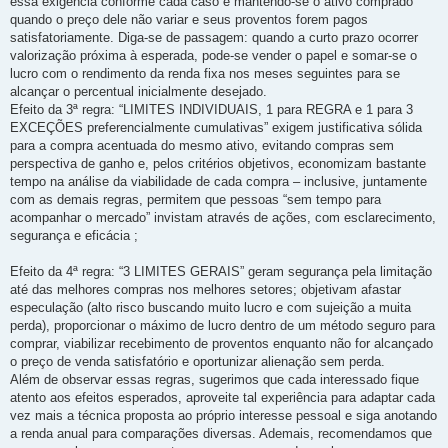
essa exigência conforme cada caso e mantendo-se o ativo comprado
quando o preço dele não variar e seus proventos forem pagos
satisfatoriamente. Diga-se de passagem: quando a curto prazo ocorrer
valorização próxima à esperada, pode-se vender o papel e somar-se o
lucro com o rendimento da renda fixa nos meses seguintes para se
alcançar o percentual inicialmente desejado.
Efeito da 3ª regra: “LIMITES INDIVIDUAIS, 1 para REGRA e 1 para 3
EXCEÇÕES preferencialmente cumulativas” exigem justificativa sólida
para a compra acentuada do mesmo ativo, evitando compras sem
perspectiva de ganho e, pelos critérios objetivos, economizam bastante
tempo na análise da viabilidade de cada compra – inclusive, juntamente
com as demais regras, permitem que pessoas “sem tempo para
acompanhar o mercado” invistam através de ações, com esclarecimento,
segurança e eficácia ;
Efeito da 4ª regra: “3 LIMITES GERAIS” geram segurança pela limitação
até das melhores compras nos melhores setores; objetivam afastar
especulação (alto risco buscando muito lucro e com sujeição a muita
perda), proporcionar o máximo de lucro dentro de um método seguro para
comprar, viabilizar recebimento de proventos enquanto não for alcançado
o preço de venda satisfatório e oportunizar alienação sem perda.
Além de observar essas regras, sugerimos que cada interessado fique
atento aos efeitos esperados, aproveite tal experiência para adaptar cada
vez mais a técnica proposta ao próprio interesse pessoal e siga anotando
a renda anual para comparações diversas. Ademais, recomendamos que