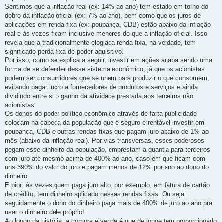
Sentimos que a inflação real (ex: 14% ao ano) tem estado em torno do
dobro da inflação oficial (ex: 7% ao ano), bem como que os juros de
aplicações em renda fixa (ex: poupança, CDB) estão abaixo da inflação
real e às vezes ficam inclusive menores do que a inflação oficial. Isso
revela que a tradicionalmente elogiada renda fixa, na verdade, tem
significado perda fixa de poder aquisitivo.
Por isso, como se explica a seguir, investir em ações acaba sendo uma
forma de se defender desse sistema econômico, já que os acionistas
podem ser consumidores que se unem para produzir o que consomem,
evitando pagar lucro a fornecedores de produtos e serviços e ainda
dividindo entre si o ganho da atividade prestada aos terceiros não
acionistas.
Os donos do poder político-econômico através de farta publicidade
colocam na cabeça da população que é seguro e rentável investir em
poupança, CDB e outras rendas fixas que pagam juro abaixo de 1% ao
mês (abaixo da inflação real). Por vias transversas, esses poderosos
pegam esse dinheiro da população, emprestam a quantia para terceiros
com juro até mesmo acima de 400% ao ano, caso em que ficam com
uns 390% do valor do juro e pagam menos de 12% por ano ao dono do
dinheiro.
E pior: às vezes quem paga juro alto, por exemplo, em fatura de cartão
de crédito, tem dinheiro aplicado nessas rendas fixas. Ou seja:
seguidamente o dono do dinheiro paga mais de 400% de juro ao ano pra
usar o dinheiro dele próprio!
Ao longo da história, a compra e venda é que de longe tem proporcionado