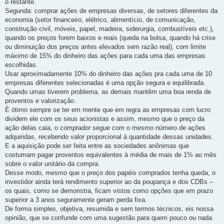
o restante.
Segunda: comprar ações de empresas diversas, de setores diferentes da
economia (setor financeiro, elétrico, alimentício, de comunicação,
construção civil, móveis, papel, madeira, siderurgia, combustíveis etc.),
quando os preços forem baixos e reais (queda na bolsa, quando há crise
ou diminuição dos preços antes elevados sem razão real), com limite
máximo de 15% do dinheiro das ações para cada uma das empresas
escolhidas.
Usar aproximadamente 10% do dinheiro das ações pra cada uma de 10
empresas diferentes selecionadas é uma opção segura e equilibrada.
Quando umas tiverem problema, as demais mantêm uma boa renda de
proventos e valorização.
É ótimo sempre se ter em mente que em regra as empresas com lucro
dividem ele com os seus acionistas e assim, mesmo que o preço da
ação delas caia, o comprador segue com o mesmo número de ações
adquiridas, recebendo valor proporcional à quantidade dessas unidades.
E a aquisição pode ser feita entre as sociedades anônimas que
costumam pagar proventos equivalentes à média de mais de 1% ao mês
sobre o valor unitário da compra.
Desse modo, mesmo que o preço dos papéis comprados tenha queda, o
investidor ainda terá rendimento superior ao da poupança e dos CDBs –
os quais, como se demonstra, ficam vistos como opções que em prazo
superior a 3 anos seguramente geram perda fixa.
De forma simples, objetiva, resumida e sem termos técnicos, eis nossa
opinião, que se confunde com uma sugestão para quem pouco ou nada