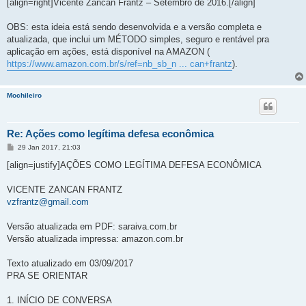
[align=right]Vicente Zancan Frantz – Setembro de 2016.[/align]
OBS: esta ideia está sendo desenvolvida e a versão completa e
atualizada, que inclui um MÉTODO simples, seguro e rentável pra
aplicação em ações, está disponível na AMAZON (
https://www.amazon.com.br/s/ref=nb_sb_n ... can+frantz
).
Mochileiro
Re: Ações como legítima defesa econômica
M
29 Jan 2017, 21:03
e
n
[align=justify]AÇÕES COMO LEGÍTIMA DEFESA ECONÔMICA
s
a
g
VICENTE ZANCAN FRANTZ
e
vzfrantz@gmail.com
m
Versão atualizada em PDF: saraiva.com.br
Versão atualizada impressa: amazon.com.br
Texto atualizado em 03/09/2017
PRA SE ORIENTAR
1. INÍCIO DE CONVERSA