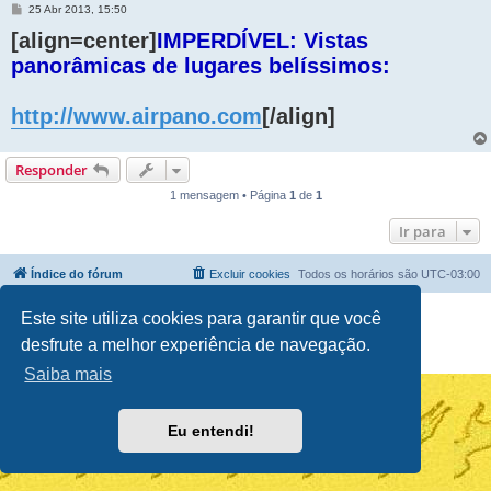
M
25 Abr 2013, 15:50
e
[align=center]
n
IMPERDÍVEL: Vistas
s
panorâmicas de lugares belíssimos:
a
g
e
m
http://www.airpano.com
[/align]
Responder
1 mensagem • Página
1
de
1
Ir para
Índice do fórum
Excluir cookies
Todos os horários são
UTC-03:00
Powered by
phpBB
® Forum Software © phpBB Limited
Este site utiliza cookies para garantir que você
Traduzido por:
Suporte phpBB
desfrute a melhor experiência de navegação.
Privacidade
|
Termos
Saiba mais
Eu entendi!