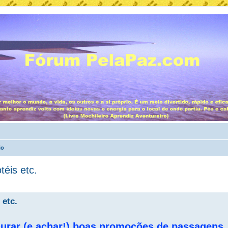
io
éis etc.
 etc.
urar (e achar!) boas promoções de passagens, 