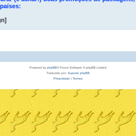
 países:
gn]
Powered by
phpBB
® Forum Software © phpBB Limited
Traduzido por:
Suporte phpBB
Privacidade
|
Termos