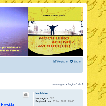
Registrar
Entrar
1 mensagem • Página
1
de
1
Mochileiro
Mensagens:
607
Registrado em:
27 Mai 2012, 23:40
hotéis,