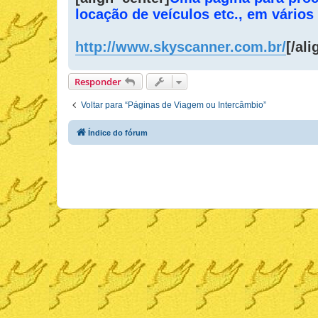
s
locação de veículos etc., em vários
a
g
e
m
http://www.skyscanner.com.br/
[/ali
Responder
Voltar para “Páginas de Viagem ou Intercâmbio”
Índice do fórum