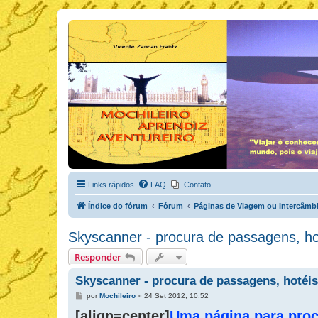
Links rápidos
FAQ
Contato
Índice do fórum
Fórum
Páginas de Viagem ou Intercâmb
Skyscanner - procura de passagens, hot
Responder
Skyscanner - procura de passagens, hotéis
M
por
Mochileiro
»
24 Set 2012, 10:52
e
[align=center]
n
Uma página para proc