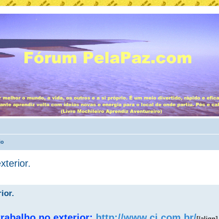
io
xterior.
ior.
trabalho no exterior:
http://www.ci.com.br/
[/align]