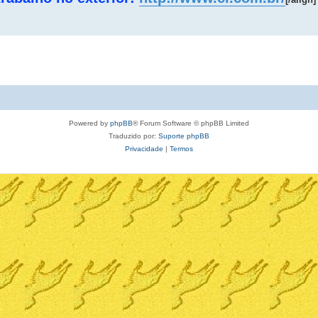
Powered by
phpBB
® Forum Software © phpBB Limited
Traduzido por:
Suporte phpBB
Privacidade
|
Termos