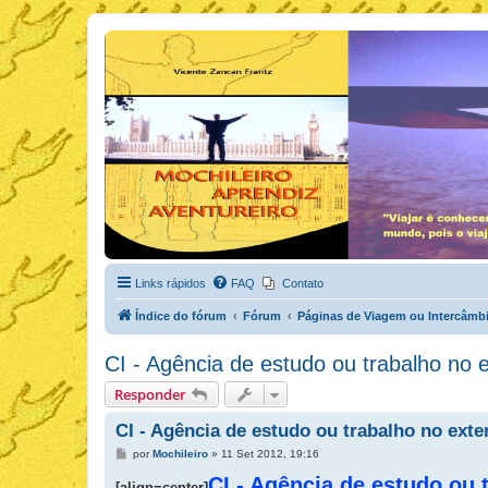
Links rápidos
FAQ
Contato
Índice do fórum
Fórum
Páginas de Viagem ou Intercâmb
CI - Agência de estudo ou trabalho no e
Responder
CI - Agência de estudo ou trabalho no exter
M
por
Mochileiro
»
11 Set 2012, 19:16
e
n
CI - Agência de estudo ou 
[align=center]