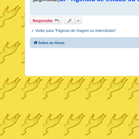
s
a
g
e
m
Responder
Voltar para “Páginas de Viagem ou Intercâmbio”
Índice do fórum