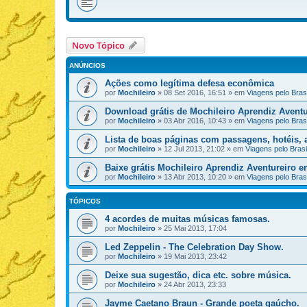
Novo Tópico
ANÚNCIOS
Ações como legítima defesa econômica
por
Mochileiro
»
08 Set 2016, 16:51
» em
Viagens pelo Brasi
Download grátis de Mochileiro Aprendiz Aventu
por
Mochileiro
»
03 Abr 2016, 10:43
» em
Viagens pelo Brasi
Lista de boas páginas com passagens, hotéis, a
por
Mochileiro
»
12 Jul 2013, 21:02
» em
Viagens pelo Brasi
Baixe grátis Mochileiro Aprendiz Aventureiro 
por
Mochileiro
»
13 Abr 2013, 10:20
» em
Viagens pelo Brasi
TÓPICOS
4 acordes de muitas músicas famosas.
por
Mochileiro
»
25 Mai 2013, 17:04
Led Zeppelin - The Celebration Day Show.
por
Mochileiro
»
19 Mai 2013, 23:42
Deixe sua sugestão, dica etc. sobre música.
por
Mochileiro
»
24 Abr 2013, 23:33
Jayme Caetano Braun - Grande poeta gaúcho.