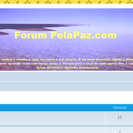
TÓPICOS
12
2