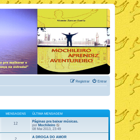
Registrar
Entrar
MENSAGENS
ÚLTIMA MENSAGEM
Páginas pra baixar músicas.
12
V
por
Mochileiro
e
08 Mai 2013, 23:49
r
ú
A DROGA DO AMOR
2
l