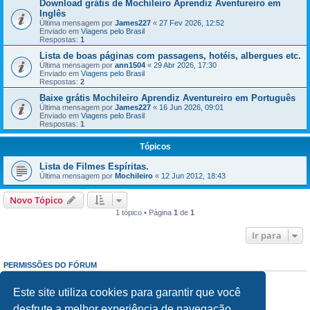
Download grátis de Mochileiro Aprendiz Aventureiro em
Inglês
Última mensagem por
James227
«
27 Fev 2026, 12:52
Enviado em
Viagens pelo Brasil
Respostas:
1
Lista de boas páginas com passagens, hotéis, albergues etc.
Última mensagem por
ann1504
«
29 Abr 2026, 17:30
Enviado em
Viagens pelo Brasil
Respostas:
2
Baixe grátis Mochileiro Aprendiz Aventureiro em Português
Última mensagem por
James227
«
16 Jun 2026, 09:01
Enviado em
Viagens pelo Brasil
Respostas:
1
Tópicos
Lista de Filmes Espíritas.
Última mensagem por
Mochileiro
«
12 Jun 2012, 18:43
Novo Tópico
1 tópico • Página
1
de
1
Ir para
PERMISSÕES DO FÓRUM
Enviar mensagens:
Proibido
Responder mensagens:
Proibido
Este site utiliza cookies para garantir que você
Editar mensagens:
Proibido
desfrute a melhor experiência de navegação.
Excluir mensagens:
Proibido