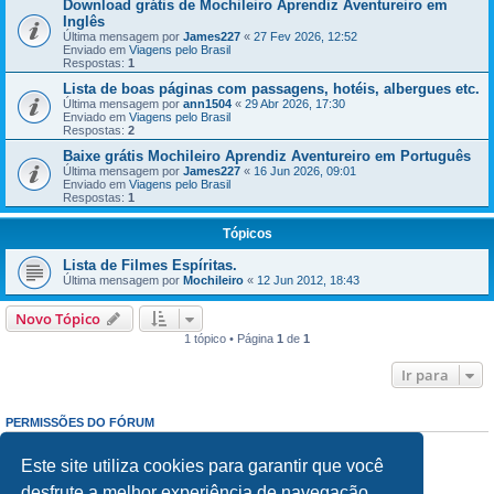
Download grátis de Mochileiro Aprendiz Aventureiro em
Inglês
Última mensagem por
James227
«
27 Fev 2026, 12:52
Enviado em
Viagens pelo Brasil
Respostas:
1
Lista de boas páginas com passagens, hotéis, albergues etc.
Última mensagem por
ann1504
«
29 Abr 2026, 17:30
Enviado em
Viagens pelo Brasil
Respostas:
2
Baixe grátis Mochileiro Aprendiz Aventureiro em Português
Última mensagem por
James227
«
16 Jun 2026, 09:01
Enviado em
Viagens pelo Brasil
Respostas:
1
Tópicos
Lista de Filmes Espíritas.
Última mensagem por
Mochileiro
«
12 Jun 2012, 18:43
Novo Tópico
1 tópico • Página
1
de
1
Ir para
PERMISSÕES DO FÓRUM
Enviar mensagens:
Proibido
Responder mensagens:
Proibido
Este site utiliza cookies para garantir que você
Editar mensagens:
Proibido
desfrute a melhor experiência de navegação.
Excluir mensagens:
Proibido