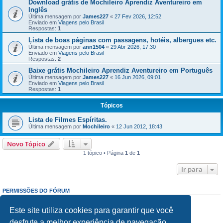
Download grátis de Mochileiro Aprendiz Aventureiro em
Inglês
Última mensagem por
James227
«
27 Fev 2026, 12:52
Enviado em
Viagens pelo Brasil
Respostas:
1
Lista de boas páginas com passagens, hotéis, albergues etc.
Última mensagem por
ann1504
«
29 Abr 2026, 17:30
Enviado em
Viagens pelo Brasil
Respostas:
2
Baixe grátis Mochileiro Aprendiz Aventureiro em Português
Última mensagem por
James227
«
16 Jun 2026, 09:01
Enviado em
Viagens pelo Brasil
Respostas:
1
Tópicos
Lista de Filmes Espíritas.
Última mensagem por
Mochileiro
«
12 Jun 2012, 18:43
Novo Tópico
1 tópico • Página
1
de
1
Ir para
PERMISSÕES DO FÓRUM
Enviar mensagens:
Proibido
Responder mensagens:
Proibido
Este site utiliza cookies para garantir que você
Editar mensagens:
Proibido
desfrute a melhor experiência de navegação.
Excluir mensagens:
Proibido