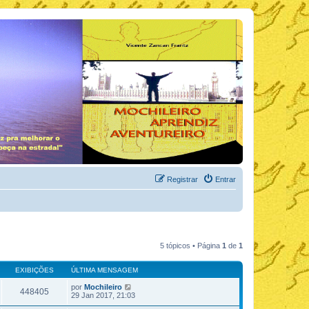
Registrar
Entrar
5 tópicos • Página
1
de
1
EXIBIÇÕES
ÚLTIMA MENSAGEM
por
Mochileiro
448405
29 Jan 2017, 21:03