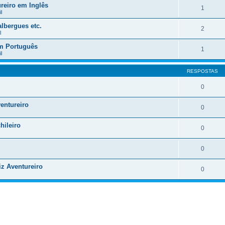
reiro em Inglês
1
l
lbergues etc.
2
l
em Português
1
l
RESPOSTAS
0
entureiro
0
hileiro
0
0
iz Aventureiro
0