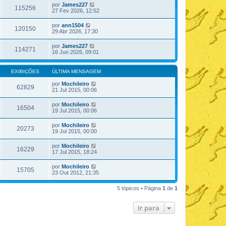
por
James227
115256
27 Fev 2026, 12:52
por
ann1504
120150
29 Abr 2026, 17:30
por
James227
114271
16 Jun 2026, 09:01
EXIBIÇÕES
ÚLTIMA MENSAGEM
por
Mochileiro
62829
21 Jul 2015, 00:06
por
Mochileiro
16504
19 Jul 2015, 00:06
por
Mochileiro
20273
19 Jul 2015, 00:00
por
Mochileiro
16229
17 Jul 2015, 18:24
por
Mochileiro
15705
23 Out 2012, 21:35
5 tópicos • Página
1
de
1
Ir para