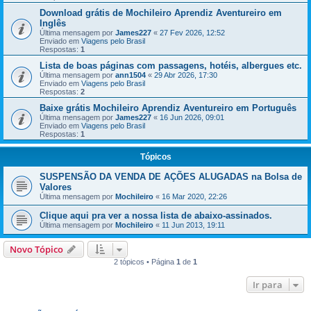
Download grátis de Mochileiro Aprendiz Aventureiro em
Inglês
Última mensagem por
James227
«
27 Fev 2026, 12:52
Enviado em
Viagens pelo Brasil
Respostas:
1
Lista de boas páginas com passagens, hotéis, albergues etc.
Última mensagem por
ann1504
«
29 Abr 2026, 17:30
Enviado em
Viagens pelo Brasil
Respostas:
2
Baixe grátis Mochileiro Aprendiz Aventureiro em Português
Última mensagem por
James227
«
16 Jun 2026, 09:01
Enviado em
Viagens pelo Brasil
Respostas:
1
Tópicos
SUSPENSÃO DA VENDA DE AÇÕES ALUGADAS na Bolsa de
Valores
Última mensagem por
Mochileiro
«
16 Mar 2020, 22:26
Clique aqui pra ver a nossa lista de abaixo-assinados.
Última mensagem por
Mochileiro
«
11 Jun 2013, 19:11
Novo Tópico
2 tópicos • Página
1
de
1
Ir para