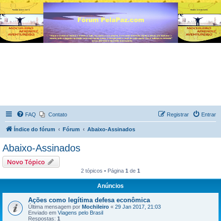
FAQ
Contato
Registrar
Entrar
Índice do fórum
Fórum
Abaixo-Assinados
Abaixo-Assinados
Novo Tópico
2 tópicos • Página
1
de
1
Anúncios
Ações como legítima defesa econômica
Última mensagem por
Mochileiro
«
29 Jan 2017, 21:03
Enviado em
Viagens pelo Brasil
Respostas:
1