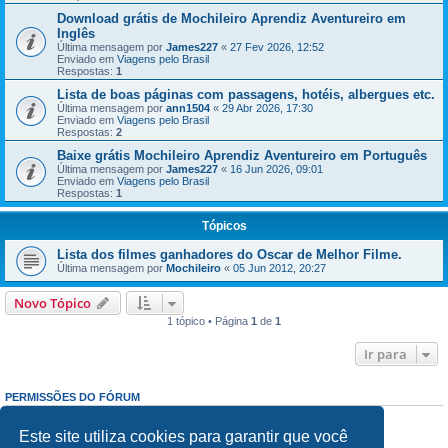
Download grátis de Mochileiro Aprendiz Aventureiro em
Inglês
Última mensagem por
James227
«
27 Fev 2026, 12:52
Enviado em
Viagens pelo Brasil
Respostas:
1
Lista de boas páginas com passagens, hotéis, albergues etc.
Última mensagem por
ann1504
«
29 Abr 2026, 17:30
Enviado em
Viagens pelo Brasil
Respostas:
2
Baixe grátis Mochileiro Aprendiz Aventureiro em Português
Última mensagem por
James227
«
16 Jun 2026, 09:01
Enviado em
Viagens pelo Brasil
Respostas:
1
Tópicos
Lista dos filmes ganhadores do Oscar de Melhor Filme.
Última mensagem por
Mochileiro
«
05 Jun 2012, 20:27
Novo Tópico
1 tópico • Página
1
de
1
Ir para
PERMISSÕES DO FÓRUM
Enviar mensagens:
Proibido
Responder mensagens:
Proibido
Este site utiliza cookies para garantir que você
Editar mensagens:
Proibido