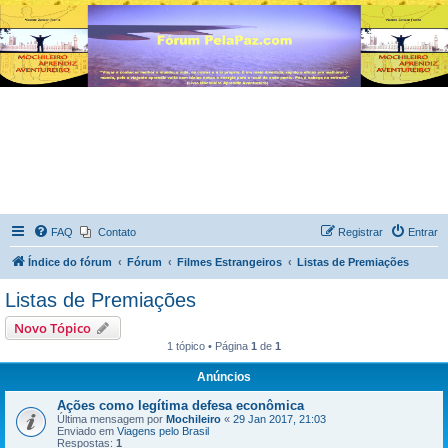
FAQ
Contato
Registrar
Entrar
Índice do fórum
Fórum
Filmes Estrangeiros
Listas de Premiações
Listas de Premiações
Novo Tópico
1 tópico • Página
1
de
1
Anúncios
Ações como legítima defesa econômica
Última mensagem por
Mochileiro
«
29 Jan 2017, 21:03
Enviado em
Viagens pelo Brasil
Respostas:
1