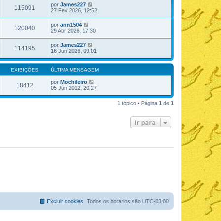
por
James227
115091
27 Fev 2026, 12:52
por
ann1504
120040
29 Abr 2026, 17:30
por
James227
114195
16 Jun 2026, 09:01
EXIBIÇÕES
ÚLTIMA MENSAGEM
por
Mochileiro
18412
05 Jun 2012, 20:27
1 tópico • Página
1
de
1
Ir para
Excluir cookies
Todos os horários são
UTC-03:00