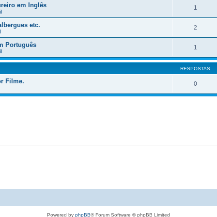
reiro em Inglês
1
l
lbergues etc.
2
l
em Português
1
l
RESPOSTAS
r Filme.
0
Powered by
phpBB
® Forum Software © phpBB Limited