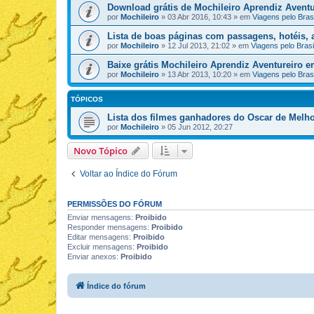
Download grátis de Mochileiro Aprendiz Aventu
por
Mochileiro
»
03 Abr 2016, 10:43
» em
Viagens pelo Brasi
Lista de boas páginas com passagens, hotéis, a
por
Mochileiro
»
12 Jul 2013, 21:02
» em
Viagens pelo Brasi
Baixe grátis Mochileiro Aprendiz Aventureiro 
por
Mochileiro
»
13 Abr 2013, 10:20
» em
Viagens pelo Brasi
TÓPICOS
Lista dos filmes ganhadores do Oscar de Melho
por
Mochileiro
»
05 Jun 2012, 20:27
Novo Tópico
Voltar ao Índice do Fórum
PERMISSÕES DO FÓRUM
Enviar mensagens:
Proibido
Responder mensagens:
Proibido
Editar mensagens:
Proibido
Excluir mensagens:
Proibido
Enviar anexos:
Proibido
Índice do fórum