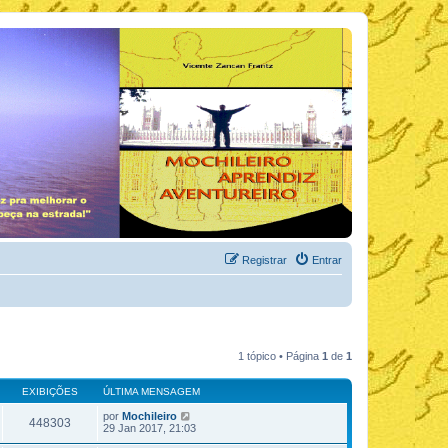
Registrar
Entrar
1 tópico • Página
1
de
1
EXIBIÇÕES
ÚLTIMA MENSAGEM
por
Mochileiro
448303
29 Jan 2017, 21:03