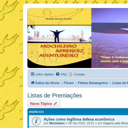
Links rápidos
FAQ
Contato
Índice do fórum
Fórum
Filmes Estrangeiros
Listas de
Listas de Premiações
Novo Tópico
ANÚNCIOS
Ações como legítima defesa econômica
por
Mochileiro
»
08 Set 2016, 16:51
» em
Viagens pelo Brasi