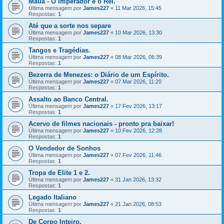
Mauá - O Imperador e o Rei.
Última mensagem por
James227
«
11 Mar 2026, 15:45
Respostas:
1
Até que a sorte nos separe
Última mensagem por
James227
«
10 Mar 2026, 13:30
Respostas:
1
Tangos e Tragédias.
Última mensagem por
James227
«
08 Mar 2026, 06:39
Respostas:
1
Bezerra de Menezes: o Diário de um Espírito.
Última mensagem por
James227
«
07 Mar 2026, 11:20
Respostas:
1
Assalto ao Banco Central.
Última mensagem por
James227
«
17 Fev 2026, 13:17
Respostas:
1
Acervo de filmes nacionais - pronto pra baixar!
Última mensagem por
James227
«
10 Fev 2026, 12:28
Respostas:
1
O Vendedor de Sonhos
Última mensagem por
James227
«
07 Fev 2026, 11:46
Respostas:
1
Tropa de Elite 1 e 2.
Última mensagem por
James227
«
31 Jan 2026, 13:32
Respostas:
1
Legado Italiano
Última mensagem por
James227
«
21 Jan 2026, 08:53
Respostas:
1
De Corpo Inteiro.