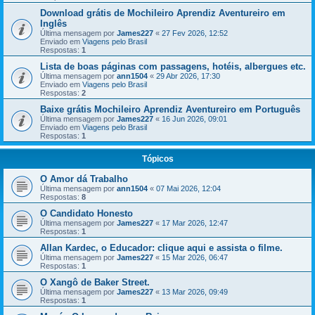
Download grátis de Mochileiro Aprendiz Aventureiro em
Inglês
Última mensagem por
James227
«
27 Fev 2026, 12:52
Enviado em
Viagens pelo Brasil
Respostas:
1
Lista de boas páginas com passagens, hotéis, albergues etc.
Última mensagem por
ann1504
«
29 Abr 2026, 17:30
Enviado em
Viagens pelo Brasil
Respostas:
2
Baixe grátis Mochileiro Aprendiz Aventureiro em Português
Última mensagem por
James227
«
16 Jun 2026, 09:01
Enviado em
Viagens pelo Brasil
Respostas:
1
Tópicos
O Amor dá Trabalho
Última mensagem por
ann1504
«
07 Mai 2026, 12:04
Respostas:
8
O Candidato Honesto
Última mensagem por
James227
«
17 Mar 2026, 12:47
Respostas:
1
Allan Kardec, o Educador: clique aqui e assista o filme.
Última mensagem por
James227
«
15 Mar 2026, 06:47
Respostas:
1
O Xangô de Baker Street.
Última mensagem por
James227
«
13 Mar 2026, 09:49
Respostas:
1