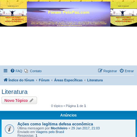
FAQ
Contato
Registrar
Entrar
Índice do fórum
Fórum
Áreas Específicas
Literatura
Literatura
Novo Tópico
0 tópico • Página
1
de
1
Anúncios
Ações como legítima defesa econômica
Última mensagem por
Mochileiro
«
29 Jan 2017, 21:03
Enviado em
Viagens pelo Brasil
Respostas:
1