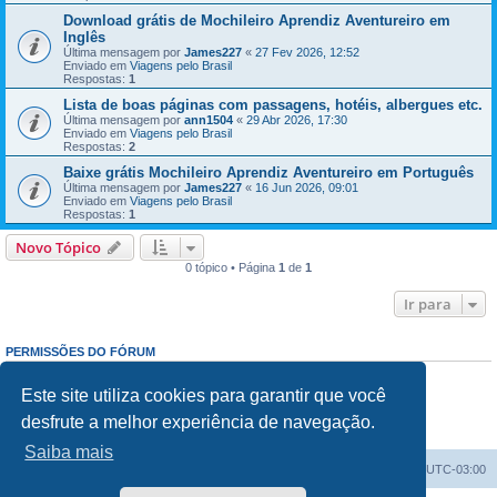
Download grátis de Mochileiro Aprendiz Aventureiro em
Inglês
Última mensagem por
James227
«
27 Fev 2026, 12:52
Enviado em
Viagens pelo Brasil
Respostas:
1
Lista de boas páginas com passagens, hotéis, albergues etc.
Última mensagem por
ann1504
«
29 Abr 2026, 17:30
Enviado em
Viagens pelo Brasil
Respostas:
2
Baixe grátis Mochileiro Aprendiz Aventureiro em Português
Última mensagem por
James227
«
16 Jun 2026, 09:01
Enviado em
Viagens pelo Brasil
Respostas:
1
Novo Tópico
0 tópico • Página
1
de
1
Ir para
PERMISSÕES DO FÓRUM
Enviar mensagens:
Proibido
Responder mensagens:
Proibido
Este site utiliza cookies para garantir que você
Editar mensagens:
Proibido
desfrute a melhor experiência de navegação.
Excluir mensagens:
Proibido
Enviar anexos:
Proibido
Saiba mais
Índice do fórum
Excluir cookies
Todos os horários são
UTC-03:00