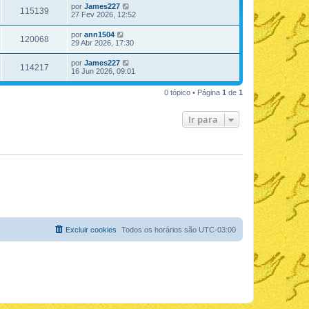
por
James227
115139
27 Fev 2026, 12:52
por
ann1504
120068
29 Abr 2026, 17:30
por
James227
114217
16 Jun 2026, 09:01
0 tópico • Página
1
de
1
Ir para
Excluir cookies
Todos os horários são
UTC-03:00