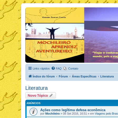
Links rápidos
FAQ
Contato
Índice do fórum
Fórum
Áreas Específicas
Literatura
Literatura
Novo Tópico
ANÚNCIOS
Ações como legítima defesa econômica
por
Mochileiro
»
08 Set 2016, 16:51
» em
Viagens pelo Brasi