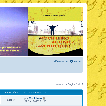
Registrar
Entrar
0 tópico • Página
1
de
1
EXIBIÇÕES
ÚLTIMA MENSAGEM
por
Mochileiro
448331
29 Jan 2017, 21:03