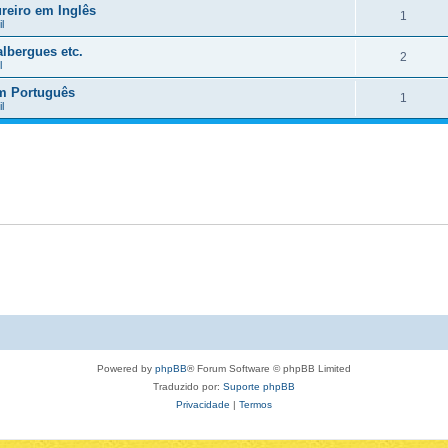
reiro em Inglês
1
l
lbergues etc.
2
l
em Português
1
l
Powered by
phpBB
® Forum Software © phpBB Limited
Traduzido por:
Suporte phpBB
Privacidade
|
Termos