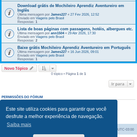
Download grátis de Mochileiro Aprendiz Aventureiro em
Inglês
Última mensagem por
James227
«
27 Fev 2026, 12:52
Enviado em
Viagens pelo Brasil
Respostas:
1
Lista de boas páginas com passagens, hotéis, albergues etc.
Última mensagem por
ann1504
«
29 Abr 2026, 17:30
Enviado em
Viagens pelo Brasil
Respostas:
2
Baixe grátis Mochileiro Aprendiz Aventureiro em Português
Última mensagem por
James227
«
16 Jun 2026, 09:01
Enviado em
Viagens pelo Brasil
Respostas:
1
Novo Tópico
0 tópico • Página
1
de
1
Ir para
PERMISSÕES DO FÓRUM
Enviar mensagens:
Proibido
Responder mensagens:
Proibido
Este site utiliza cookies para garantir que você
Editar mensagens:
Proibido
desfrute a melhor experiência de navegação.
Excluir mensagens:
Proibido
Enviar anexos:
Proibido
Saiba mais
Índice do fórum
Excluir cookies
Todos os horários são
UTC-03:00