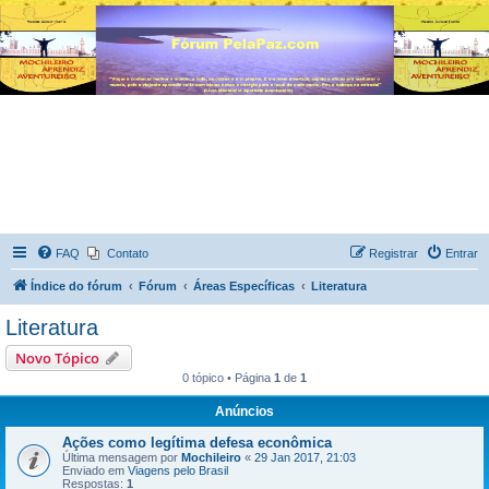
FAQ
Contato
Registrar
Entrar
Índice do fórum
Fórum
Áreas Específicas
Literatura
Literatura
Novo Tópico
0 tópico • Página
1
de
1
Anúncios
Ações como legítima defesa econômica
Última mensagem por
Mochileiro
«
29 Jan 2017, 21:03
Enviado em
Viagens pelo Brasil
Respostas:
1