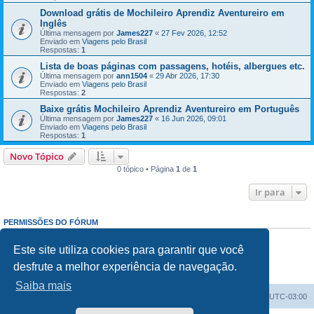
Download grátis de Mochileiro Aprendiz Aventureiro em
Inglês
Última mensagem por
James227
«
27 Fev 2026, 12:52
Enviado em
Viagens pelo Brasil
Respostas:
1
Lista de boas páginas com passagens, hotéis, albergues etc.
Última mensagem por
ann1504
«
29 Abr 2026, 17:30
Enviado em
Viagens pelo Brasil
Respostas:
2
Baixe grátis Mochileiro Aprendiz Aventureiro em Português
Última mensagem por
James227
«
16 Jun 2026, 09:01
Enviado em
Viagens pelo Brasil
Respostas:
1
Novo Tópico
0 tópico • Página
1
de
1
Ir para
PERMISSÕES DO FÓRUM
Enviar mensagens:
Proibido
Responder mensagens:
Proibido
Este site utiliza cookies para garantir que você
Editar mensagens:
Proibido
desfrute a melhor experiência de navegação.
Excluir mensagens:
Proibido
Enviar anexos:
Proibido
Saiba mais
Índice do fórum
Excluir cookies
Todos os horários são
UTC-03:00