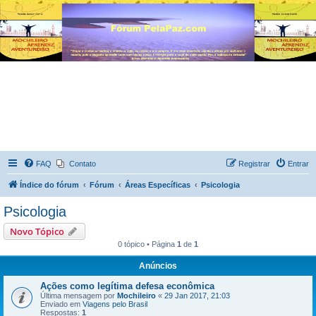
FAQ
Contato
Registrar
Entrar
Índice do fórum
Fórum
Áreas Específicas
Psicologia
Psicologia
Novo Tópico
0 tópico • Página
1
de
1
Anúncios
Ações como legítima defesa econômica
Última mensagem por
Mochileiro
«
29 Jan 2017, 21:03
Enviado em
Viagens pelo Brasil
Respostas:
1