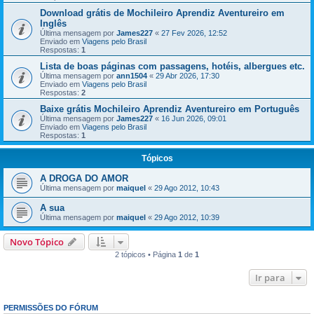
Download grátis de Mochileiro Aprendiz Aventureiro em
Inglês
Última mensagem por
James227
«
27 Fev 2026, 12:52
Enviado em
Viagens pelo Brasil
Respostas:
1
Lista de boas páginas com passagens, hotéis, albergues etc.
Última mensagem por
ann1504
«
29 Abr 2026, 17:30
Enviado em
Viagens pelo Brasil
Respostas:
2
Baixe grátis Mochileiro Aprendiz Aventureiro em Português
Última mensagem por
James227
«
16 Jun 2026, 09:01
Enviado em
Viagens pelo Brasil
Respostas:
1
Tópicos
A DROGA DO AMOR
Última mensagem por
maiquel
«
29 Ago 2012, 10:43
A sua
Última mensagem por
maiquel
«
29 Ago 2012, 10:39
Novo Tópico
2 tópicos • Página
1
de
1
Ir para
PERMISSÕES DO FÓRUM