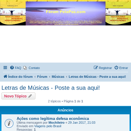
FAQ
Contato
Registrar
Entrar
Índice do fórum
Fórum
Músicas
Letras de Músicas - Poste a sua aqui!
Letras de Músicas - Poste a sua aqui!
Novo Tópico
2 tópicos • Página
1
de
1
Anúncios
Ações como legítima defesa econômica
Última mensagem por
Mochileiro
«
29 Jan 2017, 21:03
Enviado em
Viagens pelo Brasil
Respostas:
1