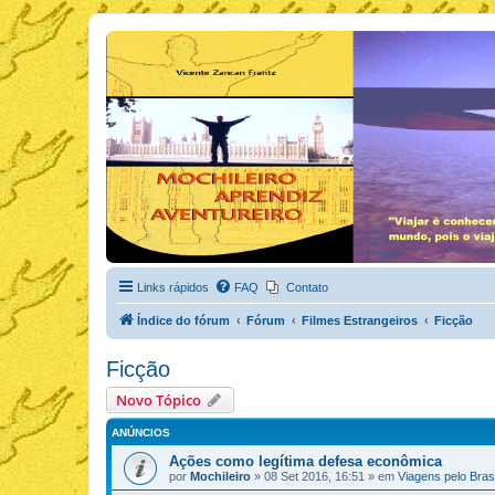
Links rápidos
FAQ
Contato
Índice do fórum
Fórum
Filmes Estrangeiros
Ficção
Ficção
Novo Tópico
ANÚNCIOS
Ações como legítima defesa econômica
por
Mochileiro
»
08 Set 2016, 16:51
» em
Viagens pelo Brasi