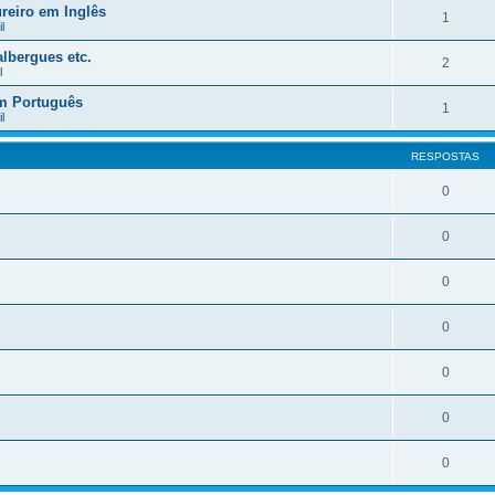
reiro em Inglês
1
l
lbergues etc.
2
l
em Português
1
l
RESPOSTAS
0
0
0
0
0
0
0