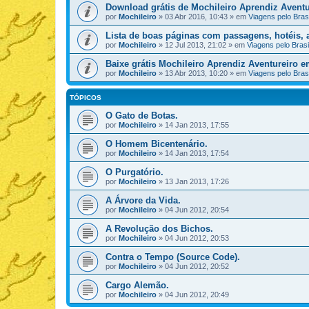
Download grátis de Mochileiro Aprendiz Aventu
por
Mochileiro
»
03 Abr 2016, 10:43
» em
Viagens pelo Brasi
Lista de boas páginas com passagens, hotéis, a
por
Mochileiro
»
12 Jul 2013, 21:02
» em
Viagens pelo Brasi
Baixe grátis Mochileiro Aprendiz Aventureiro 
por
Mochileiro
»
13 Abr 2013, 10:20
» em
Viagens pelo Brasi
TÓPICOS
O Gato de Botas.
por
Mochileiro
»
14 Jan 2013, 17:55
O Homem Bicentenário.
por
Mochileiro
»
14 Jan 2013, 17:54
O Purgatório.
por
Mochileiro
»
13 Jan 2013, 17:26
A Árvore da Vida.
por
Mochileiro
»
04 Jun 2012, 20:54
A Revolução dos Bichos.
por
Mochileiro
»
04 Jun 2012, 20:53
Contra o Tempo (Source Code).
por
Mochileiro
»
04 Jun 2012, 20:52
Cargo Alemão.
por
Mochileiro
»
04 Jun 2012, 20:49