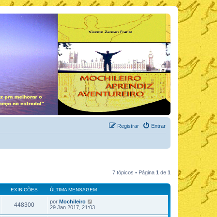
Registrar
Entrar
7 tópicos • Página
1
de
1
EXIBIÇÕES
ÚLTIMA MENSAGEM
por
Mochileiro
448300
29 Jan 2017, 21:03