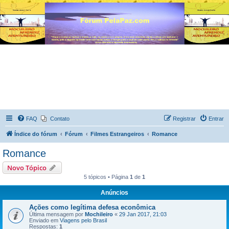
FAQ
Contato
Registrar
Entrar
Índice do fórum
Fórum
Filmes Estrangeiros
Romance
Romance
Novo Tópico
5 tópicos • Página
1
de
1
Anúncios
Ações como legítima defesa econômica
Última mensagem por
Mochileiro
«
29 Jan 2017, 21:03
Enviado em
Viagens pelo Brasil
Respostas:
1