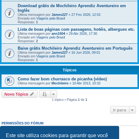
Download grátis de Mochileiro Aprendiz Aventureiro em
Inglês
Última mensagem por
James227
«
27 Fev 2026, 12:52
Enviado em
Viagens pelo Brasil
Respostas:
1
Lista de boas páginas com passagens, hotéis, albergues etc.
Última mensagem por
ann1504
«
29 Abr 2026, 17:30
Enviado em
Viagens pelo Brasil
Respostas:
2
Baixe grátis Mochileiro Aprendiz Aventureiro em Português
Última mensagem por
James227
«
16 Jun 2026, 09:01
Enviado em
Viagens pelo Brasil
Respostas:
1
Tópicos
Como fazer bom churrasco de picanha (vídeo)
Última mensagem por
Mochileiro
«
10 Abr 2013, 10:32
Novo Tópico
1 tópico • Página
1
de
1
Ir para
PERMISSÕES DO FÓRUM
Enviar mensagens:
Proibido
Responder mensagens:
Proibido
Este site utiliza cookies para garantir que você
Editar mensagens:
Proibido