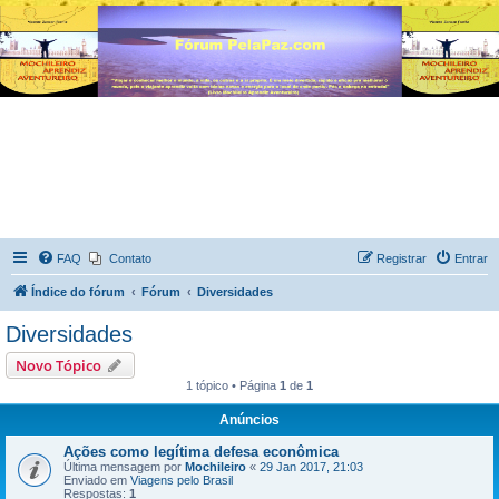
FAQ
Contato
Registrar
Entrar
Índice do fórum
Fórum
Diversidades
Diversidades
Novo Tópico
1 tópico • Página
1
de
1
Anúncios
Ações como legítima defesa econômica
Última mensagem por
Mochileiro
«
29 Jan 2017, 21:03
Enviado em
Viagens pelo Brasil
Respostas:
1