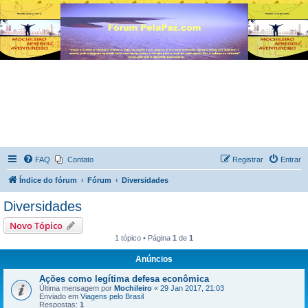
FAQ
Contato
Registrar
Entrar
Índice do fórum
Fórum
Diversidades
Diversidades
Novo Tópico
1 tópico • Página
1
de
1
Anúncios
Ações como legítima defesa econômica
Última mensagem por
Mochileiro
«
29 Jan 2017, 21:03
Enviado em
Viagens pelo Brasil
Respostas:
1