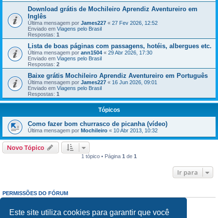
Download grátis de Mochileiro Aprendiz Aventureiro em
Inglês
Última mensagem por
James227
«
27 Fev 2026, 12:52
Enviado em
Viagens pelo Brasil
Respostas:
1
Lista de boas páginas com passagens, hotéis, albergues etc.
Última mensagem por
ann1504
«
29 Abr 2026, 17:30
Enviado em
Viagens pelo Brasil
Respostas:
2
Baixe grátis Mochileiro Aprendiz Aventureiro em Português
Última mensagem por
James227
«
16 Jun 2026, 09:01
Enviado em
Viagens pelo Brasil
Respostas:
1
Tópicos
Como fazer bom churrasco de picanha (vídeo)
Última mensagem por
Mochileiro
«
10 Abr 2013, 10:32
Novo Tópico
1 tópico • Página
1
de
1
Ir para
PERMISSÕES DO FÓRUM
Enviar mensagens:
Proibido
Responder mensagens:
Proibido
Este site utiliza cookies para garantir que você
Editar mensagens:
Proibido