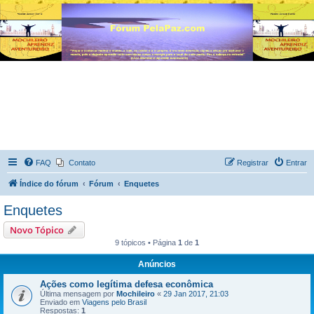
FAQ
Contato
Registrar
Entrar
Índice do fórum
Fórum
Enquetes
Enquetes
Novo Tópico
9 tópicos • Página
1
de
1
Anúncios
Ações como legítima defesa econômica
Última mensagem por
Mochileiro
«
29 Jan 2017, 21:03
Enviado em
Viagens pelo Brasil
Respostas:
1