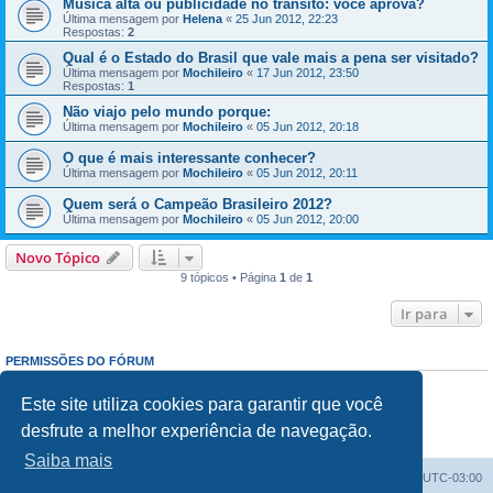
Música alta ou publicidade no trânsito: você aprova?
Última mensagem por
Helena
«
25 Jun 2012, 22:23
Respostas:
2
Qual é o Estado do Brasil que vale mais a pena ser visitado?
Última mensagem por
Mochileiro
«
17 Jun 2012, 23:50
Respostas:
1
Não viajo pelo mundo porque:
Última mensagem por
Mochileiro
«
05 Jun 2012, 20:18
O que é mais interessante conhecer?
Última mensagem por
Mochileiro
«
05 Jun 2012, 20:11
Quem será o Campeão Brasileiro 2012?
Última mensagem por
Mochileiro
«
05 Jun 2012, 20:00
Novo Tópico
9 tópicos • Página
1
de
1
Ir para
PERMISSÕES DO FÓRUM
Enviar mensagens:
Proibido
Responder mensagens:
Proibido
Este site utiliza cookies para garantir que você
Editar mensagens:
Proibido
desfrute a melhor experiência de navegação.
Excluir mensagens:
Proibido
Enviar anexos:
Proibido
Saiba mais
Índice do fórum
Excluir cookies
Todos os horários são
UTC-03:00