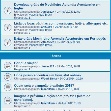
Download grátis de Mochileiro Aprendiz Aventureiro em
Inglês
Última mensagem por
James227
«
27 Fev 2026, 12:52
Enviado em
Viagens pelo Brasil
Respostas:
1
Lista de boas páginas com passagens, hotéis, albergues etc.
Última mensagem por
ann1504
«
29 Abr 2026, 17:30
Enviado em
Viagens pelo Brasil
Respostas:
2
Baixe grátis Mochileiro Aprendiz Aventureiro em Português
Última mensagem por
James227
«
16 Jun 2026, 09:01
Enviado em
Viagens pelo Brasil
Respostas:
1
Tópicos
Por que viajar?
Última mensagem por
James227
«
19 Mar 2026, 16:59
Respostas:
1
Onde posso encontrar um bom slot online?
Última mensagem por
Wood Siena
«
24 Out 2024, 10:19
Quem será o campeão brasileiro 2018?
Última mensagem por
Mochileiro
«
16 Abr 2013, 16:05
Imagine a próxima eleição com projetos (além de
candidatos).
Última mensagem por
Mochileiro
«
26 Jun 2012, 11:03
Respostas:
3