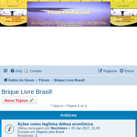
FAQ
Contato
Registrar
Entrar
Índice do fórum
Fórum
Brique Livre Brasil!
Brique Livre Brasil!
Novo Tópico
7 tópicos • Página
1
de
1
Anúncios
Ações como legítima defesa econômica
Última mensagem por
Mochileiro
«
29 Jan 2017, 21:03
Enviado em
Viagens pelo Brasil
Respostas:
1