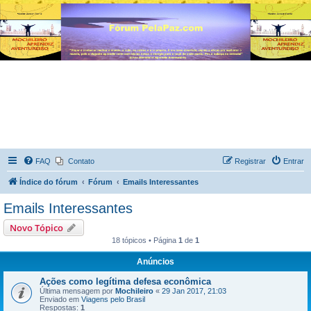
FAQ
Contato
Registrar
Entrar
Índice do fórum
Fórum
Emails Interessantes
Emails Interessantes
Novo Tópico
18 tópicos • Página
1
de
1
Anúncios
Ações como legítima defesa econômica
Última mensagem por
Mochileiro
«
29 Jan 2017, 21:03
Enviado em
Viagens pelo Brasil
Respostas:
1