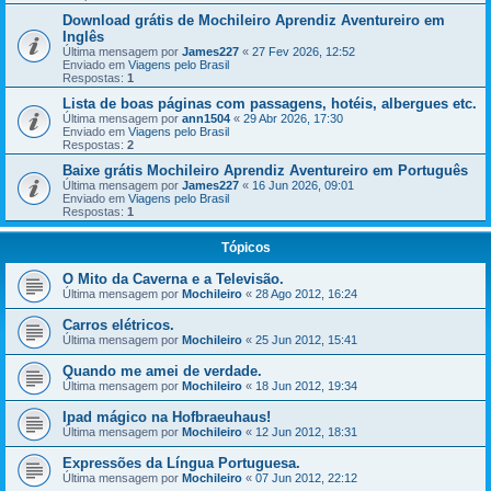
Download grátis de Mochileiro Aprendiz Aventureiro em
Inglês
Última mensagem por
James227
«
27 Fev 2026, 12:52
Enviado em
Viagens pelo Brasil
Respostas:
1
Lista de boas páginas com passagens, hotéis, albergues etc.
Última mensagem por
ann1504
«
29 Abr 2026, 17:30
Enviado em
Viagens pelo Brasil
Respostas:
2
Baixe grátis Mochileiro Aprendiz Aventureiro em Português
Última mensagem por
James227
«
16 Jun 2026, 09:01
Enviado em
Viagens pelo Brasil
Respostas:
1
Tópicos
O Mito da Caverna e a Televisão.
Última mensagem por
Mochileiro
«
28 Ago 2012, 16:24
Carros elétricos.
Última mensagem por
Mochileiro
«
25 Jun 2012, 15:41
Quando me amei de verdade.
Última mensagem por
Mochileiro
«
18 Jun 2012, 19:34
Ipad mágico na Hofbraeuhaus!
Última mensagem por
Mochileiro
«
12 Jun 2012, 18:31
Expressões da Língua Portuguesa.
Última mensagem por
Mochileiro
«
07 Jun 2012, 22:12