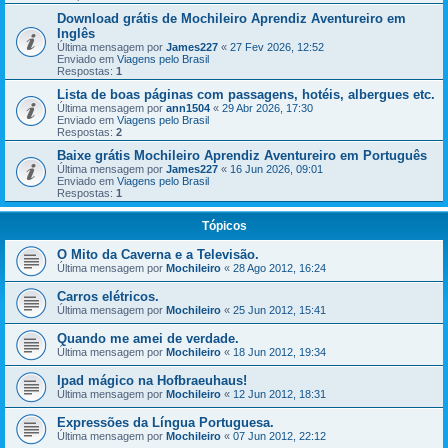
Download grátis de Mochileiro Aprendiz Aventureiro em
Inglês
Última mensagem por
James227
«
27 Fev 2026, 12:52
Enviado em
Viagens pelo Brasil
Respostas:
1
Lista de boas páginas com passagens, hotéis, albergues etc.
Última mensagem por
ann1504
«
29 Abr 2026, 17:30
Enviado em
Viagens pelo Brasil
Respostas:
2
Baixe grátis Mochileiro Aprendiz Aventureiro em Português
Última mensagem por
James227
«
16 Jun 2026, 09:01
Enviado em
Viagens pelo Brasil
Respostas:
1
Tópicos
O Mito da Caverna e a Televisão.
Última mensagem por
Mochileiro
«
28 Ago 2012, 16:24
Carros elétricos.
Última mensagem por
Mochileiro
«
25 Jun 2012, 15:41
Quando me amei de verdade.
Última mensagem por
Mochileiro
«
18 Jun 2012, 19:34
Ipad mágico na Hofbraeuhaus!
Última mensagem por
Mochileiro
«
12 Jun 2012, 18:31
Expressões da Língua Portuguesa.
Última mensagem por
Mochileiro
«
07 Jun 2012, 22:12