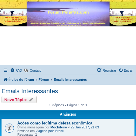
FAQ
Contato
Registrar
Entrar
Índice do fórum
Fórum
Emails Interessantes
Emails Interessantes
Novo Tópico
18 tópicos • Página
1
de
1
Anúncios
Ações como legítima defesa econômica
Última mensagem por
Mochileiro
«
29 Jan 2017, 21:03
Enviado em
Viagens pelo Brasil
Respostas:
1