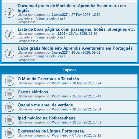
Download grátis de Mochileiro Aprendiz Aventureiro em
Inglês
Última mensagem por
James227
«
27 Fev 2026, 12:52
Enviado em
Viagens pelo Brasil
Respostas:
1
Lista de boas páginas com passagens, hotéis, albergues etc.
Última mensagem por
ann1504
«
29 Abr 2026, 17:30
Enviado em
Viagens pelo Brasil
Respostas:
2
Baixe grátis Mochileiro Aprendiz Aventureiro em Português
Última mensagem por
James227
«
16 Jun 2026, 09:01
Enviado em
Viagens pelo Brasil
Respostas:
1
Tópicos
O Mito da Caverna e a Televisão.
Última mensagem por
Mochileiro
«
28 Ago 2012, 16:24
Carros elétricos.
Última mensagem por
Mochileiro
«
25 Jun 2012, 15:41
Quando me amei de verdade.
Última mensagem por
Mochileiro
«
18 Jun 2012, 19:34
Ipad mágico na Hofbraeuhaus!
Última mensagem por
Mochileiro
«
12 Jun 2012, 18:31
Expressões da Língua Portuguesa.
Última mensagem por
Mochileiro
«
07 Jun 2012, 22:12