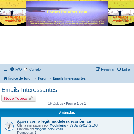
FAQ
Contato
Registrar
Entrar
Índice do fórum
Fórum
Emails Interessantes
Emails Interessantes
Novo Tópico
18 tópicos • Página
1
de
1
Anúncios
Ações como legítima defesa econômica
Última mensagem por
Mochileiro
«
29 Jan 2017, 21:03
Enviado em
Viagens pelo Brasil
Respostas:
1