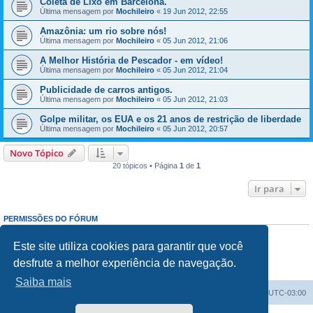
Coleta de Lixo em Barcelona.
Última mensagem por
Mochileiro
«
19 Jun 2012, 22:55
Amazônia: um rio sobre nós!
Última mensagem por
Mochileiro
«
05 Jun 2012, 21:06
A Melhor História de Pescador - em vídeo!
Última mensagem por
Mochileiro
«
05 Jun 2012, 21:04
Publicidade de carros antigos.
Última mensagem por
Mochileiro
«
05 Jun 2012, 21:03
Golpe militar, os EUA e os 21 anos de restrição de liberdade
Última mensagem por
Mochileiro
«
05 Jun 2012, 20:57
Novo Tópico
20 tópicos • Página
1
de
1
Ir para
PERMISSÕES DO FÓRUM
Enviar mensagens:
Proibido
Responder mensagens:
Proibido
Este site utiliza cookies para garantir que você
Editar mensagens:
Proibido
desfrute a melhor experiência de navegação.
Excluir mensagens:
Proibido
Enviar anexos:
Proibido
Saiba mais
Índice do fórum
Excluir cookies
Todos os horários são
UTC-03:00