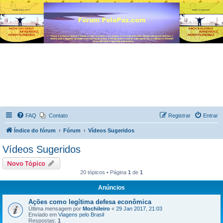
FAQ
Contato
Registrar
Entrar
Índice do fórum
Fórum
Vídeos Sugeridos
Vídeos Sugeridos
Novo Tópico
20 tópicos • Página
1
de
1
Anúncios
Ações como legítima defesa econômica
Última mensagem por
Mochileiro
«
29 Jan 2017, 21:03
Enviado em
Viagens pelo Brasil
Respostas:
1