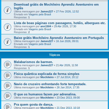
Download grátis de Mochileiro Aprendiz Aventureiro em
Inglês
Última mensagem por
James227
«
27 Fev 2026, 12:52
Enviado em
Viagens pelo Brasil
Respostas:
1
Lista de boas páginas com passagens, hotéis, albergues etc.
Última mensagem por
ann1504
«
29 Abr 2026, 17:30
Enviado em
Viagens pelo Brasil
Respostas:
2
Baixe grátis Mochileiro Aprendiz Aventureiro em Português
Última mensagem por
James227
«
16 Jun 2026, 09:01
Enviado em
Viagens pelo Brasil
Respostas:
1
Tópicos
Malabarismos de barmen.
Última mensagem por
James227
«
21 Abr 2026, 11:58
Respostas:
1
Física quântica explicada de forma simples
Última mensagem por
Mochileiro
«
27 Jul 2014, 20:12
Navio de cruzeiro enfrentando forte tempestade.
Última mensagem por
Mochileiro
«
26 Jan 2014, 17:35
O que os humanos fazem por adrenalina.
Última mensagem por
Mochileiro
«
23 Dez 2013, 09:00
Pra quem gosta de dança.
Última mensagem por
Mochileiro
«
21 Dez 2013, 10:18