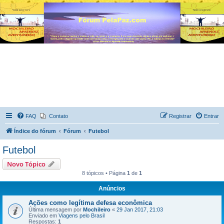
FAQ
Contato
Registrar
Entrar
Índice do fórum
Fórum
Futebol
Futebol
Novo Tópico
8 tópicos • Página
1
de
1
Anúncios
Ações como legítima defesa econômica
Última mensagem por
Mochileiro
«
29 Jan 2017, 21:03
Enviado em
Viagens pelo Brasil
Respostas:
1