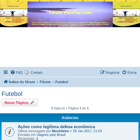
FAQ
Contato
Registrar
Entrar
Índice do fórum
Fórum
Futebol
Futebol
Novo Tópico
8 tópicos • Página
1
de
1
Anúncios
Ações como legítima defesa econômica
Última mensagem por
Mochileiro
«
29 Jan 2017, 21:03
Enviado em
Viagens pelo Brasil
Respostas:
1