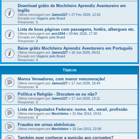
Download grátis de Mochileiro Aprendiz Aventureiro em
Inglês
Última mensagem por
James227
«
27 Fev 2026, 12:52
Enviado em
Viagens pelo Brasil
Respostas:
1
Lista de boas páginas com passagens, hotéis, albergues etc.
Última mensagem por
ann1504
«
29 Abr 2026, 17:30
Enviado em
Viagens pelo Brasil
Respostas:
2
Baixe grátis Mochileiro Aprendiz Aventureiro em Português
Última mensagem por
James227
«
16 Jun 2026, 09:01
Enviado em
Viagens pelo Brasil
Respostas:
1
Tópicos
Menos Vereadores, com menor remuneração!
Última mensagem por
James227
«
17 Jun 2026, 16:44
Respostas:
6
Política e Religião - Discutem-se ou não?
Última mensagem por
James227
«
17 Jun 2026, 13:11
Respostas:
1
Lista de Deputados Federais: nome, tel., email, profissão
Última mensagem por
Mochileiro
«
31 Mar 2014, 19:51
Respostas:
3
Fraudes em urnas eletrônicas.
Última mensagem por
Mochileiro
«
19 Jun 2013, 22:08
Também quer conhecer a punição aos corruptos?