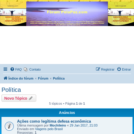
FAQ
Contato
Registrar
Entrar
Índice do fórum
Fórum
Política
Política
Novo Tópico
5 tópicos • Página
1
de
1
Anúncios
Ações como legítima defesa econômica
Última mensagem por
Mochileiro
«
29 Jan 2017, 21:03
Enviado em
Viagens pelo Brasil
Respostas:
1