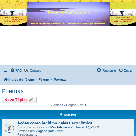
FAQ
Contato
Registrar
Entrar
Índice do fórum
Fórum
Poemas
Poemas
Novo Tópico
6 tópicos • Página
1
de
1
Anúncios
Ações como legítima defesa econômica
Última mensagem por
Mochileiro
«
29 Jan 2017, 21:03
Enviado em
Viagens pelo Brasil
Respostas:
1