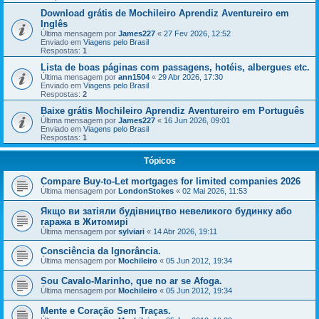
Download grátis de Mochileiro Aprendiz Aventureiro em
Inglês
Última mensagem por
James227
«
27 Fev 2026, 12:52
Enviado em
Viagens pelo Brasil
Respostas:
1
Lista de boas páginas com passagens, hotéis, albergues etc.
Última mensagem por
ann1504
«
29 Abr 2026, 17:30
Enviado em
Viagens pelo Brasil
Respostas:
2
Baixe grátis Mochileiro Aprendiz Aventureiro em Português
Última mensagem por
James227
«
16 Jun 2026, 09:01
Enviado em
Viagens pelo Brasil
Respostas:
1
Tópicos
Compare Buy-to-Let mortgages for limited companies 2026
Última mensagem por
LondonStokes
«
02 Mai 2026, 11:53
Якщо ви затіяли будівництво невеликого будинку або
гаража в Житомирі
Última mensagem por
sylviari
«
14 Abr 2026, 19:11
Consciência da Ignorância.
Última mensagem por
Mochileiro
«
05 Jun 2012, 19:34
Sou Cavalo-Marinho, que no ar se Afoga.
Última mensagem por
Mochileiro
«
05 Jun 2012, 19:34
Mente e Coração Sem Traças.