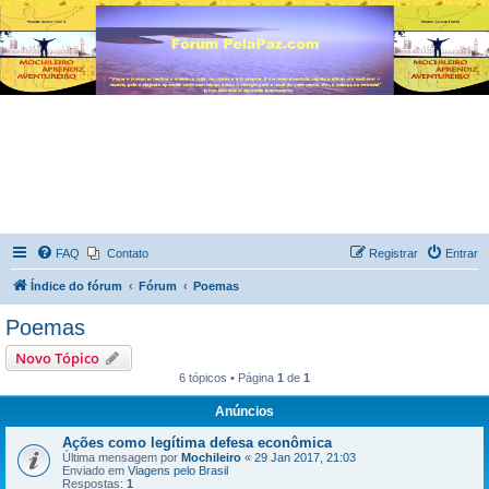
FAQ
Contato
Registrar
Entrar
Índice do fórum
Fórum
Poemas
Poemas
Novo Tópico
6 tópicos • Página
1
de
1
Anúncios
Ações como legítima defesa econômica
Última mensagem por
Mochileiro
«
29 Jan 2017, 21:03
Enviado em
Viagens pelo Brasil
Respostas:
1