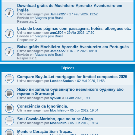
Download grátis de Mochileiro Aprendiz Aventureiro em
Inglês
Última mensagem por
James227
«
27 Fev 2026, 12:52
Enviado em
Viagens pelo Brasil
Respostas:
1
Lista de boas páginas com passagens, hotéis, albergues etc.
Última mensagem por
ann1504
«
29 Abr 2026, 17:30
Enviado em
Viagens pelo Brasil
Respostas:
2
Baixe grátis Mochileiro Aprendiz Aventureiro em Português
Última mensagem por
James227
«
16 Jun 2026, 09:01
Enviado em
Viagens pelo Brasil
Respostas:
1
Tópicos
Compare Buy-to-Let mortgages for limited companies 2026
Última mensagem por
LondonStokes
«
02 Mai 2026, 11:53
Якщо ви затіяли будівництво невеликого будинку або
гаража в Житомирі
Última mensagem por
sylviari
«
14 Abr 2026, 19:11
Consciência da Ignorância.
Última mensagem por
Mochileiro
«
05 Jun 2012, 19:34
Sou Cavalo-Marinho, que no ar se Afoga.
Última mensagem por
Mochileiro
«
05 Jun 2012, 19:34
Mente e Coração Sem Traças.