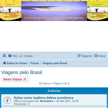
FAQ
Contato
Registrar
Entrar
Índice do fórum
Fórum
Viagens pelo Brasil
Viagens pelo Brasil
Novo Tópico
30 tópicos • Página
1
de
1
Anúncios
Ações como legítima defesa econômica
Última mensagem por
Mochileiro
«
29 Jan 2017, 21:03
Respostas:
1