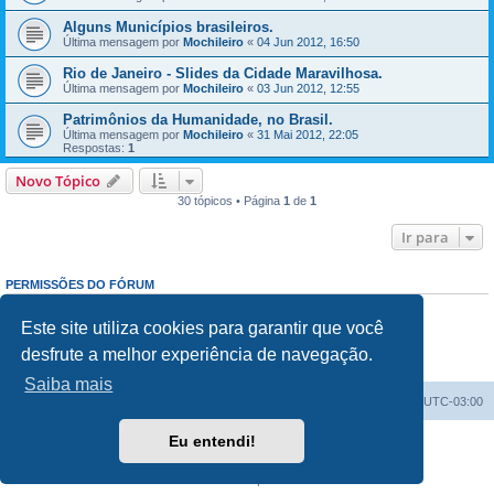
Alguns Municípios brasileiros.
Última mensagem por
Mochileiro
«
04 Jun 2012, 16:50
Rio de Janeiro - Slides da Cidade Maravilhosa.
Última mensagem por
Mochileiro
«
03 Jun 2012, 12:55
Patrimônios da Humanidade, no Brasil.
Última mensagem por
Mochileiro
«
31 Mai 2012, 22:05
Respostas:
1
Novo Tópico
30 tópicos • Página
1
de
1
Ir para
PERMISSÕES DO FÓRUM
Enviar mensagens:
Proibido
Responder mensagens:
Proibido
Este site utiliza cookies para garantir que você
Editar mensagens:
Proibido
desfrute a melhor experiência de navegação.
Excluir mensagens:
Proibido
Enviar anexos:
Proibido
Saiba mais
Índice do fórum
Excluir cookies
Todos os horários são
UTC-03:00
Eu entendi!
Powered by
phpBB
® Forum Software © phpBB Limited
Traduzido por:
Suporte phpBB
Privacidade
|
Termos