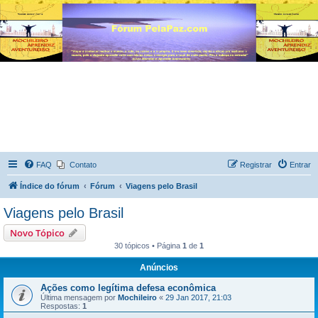
FAQ
Contato
Registrar
Entrar
Índice do fórum
Fórum
Viagens pelo Brasil
Viagens pelo Brasil
Novo Tópico
30 tópicos • Página
1
de
1
Anúncios
Ações como legítima defesa econômica
Última mensagem por
Mochileiro
«
29 Jan 2017, 21:03
Respostas:
1