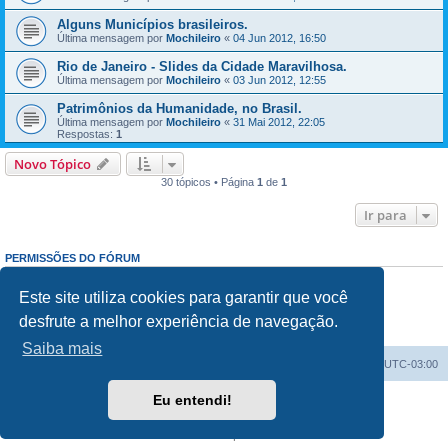
Alguns Municípios brasileiros.
Última mensagem por
Mochileiro
«
04 Jun 2012, 16:50
Rio de Janeiro - Slides da Cidade Maravilhosa.
Última mensagem por
Mochileiro
«
03 Jun 2012, 12:55
Patrimônios da Humanidade, no Brasil.
Última mensagem por
Mochileiro
«
31 Mai 2012, 22:05
Respostas:
1
Novo Tópico
30 tópicos • Página
1
de
1
Ir para
PERMISSÕES DO FÓRUM
Enviar mensagens:
Proibido
Responder mensagens:
Proibido
Este site utiliza cookies para garantir que você
Editar mensagens:
Proibido
desfrute a melhor experiência de navegação.
Excluir mensagens:
Proibido
Enviar anexos:
Proibido
Saiba mais
Índice do fórum
Excluir cookies
Todos os horários são
UTC-03:00
Eu entendi!
Powered by
phpBB
® Forum Software © phpBB Limited
Traduzido por:
Suporte phpBB
Privacidade
|
Termos