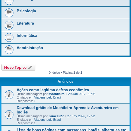
Psicologia
Literatura
Informática
Administração
Novo Tópico
0 tópico • Página
1
de
1
Anúncios
Ações como legítima defesa econômica
Última mensagem por
Mochileiro
«
29 Jan 2017, 21:03
Enviado em
Viagens pelo Brasil
Respostas:
1
Download grátis de Mochileiro Aprendiz Aventureiro em
Inglês
Última mensagem por
James227
«
27 Fev 2026, 12:52
Enviado em
Viagens pelo Brasil
Respostas:
1
Lista de boas páginas com passagens, hotéis, albergues etc.