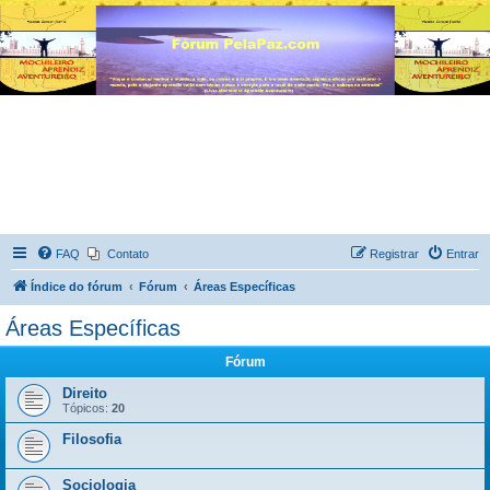
FAQ
Contato
Registrar
Entrar
Índice do fórum
Fórum
Áreas Específicas
Áreas Específicas
Fórum
Direito
Tópicos:
20
Filosofia
Sociologia