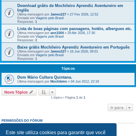
Download grátis de Mochileiro Aprendiz Aventureiro em
Inglês
Última mensagem por
James227
«
27 Fev 2026, 12:52
Enviado em
Viagens pelo Brasil
Respostas:
1
Lista de boas páginas com passagens, hotéis, albergues etc.
Última mensagem por
ann1504
«
29 Abr 2026, 17:30
Enviado em
Viagens pelo Brasil
Respostas:
2
Baixe grátis Mochileiro Aprendiz Aventureiro em Português
Última mensagem por
James227
«
16 Jun 2026, 09:01
Enviado em
Viagens pelo Brasil
Respostas:
1
Tópicos
Dom Mário Cultura Quintana.
Última mensagem por
Mochileiro
«
04 Jun 2012, 22:18
Novo Tópico
1 tópico • Página
1
de
1
Ir para
PERMISSÕES DO FÓRUM
Enviar mensagens:
Proibido
Responder mensagens:
Proibido
Este site utiliza cookies para garantir que você
Editar mensagens:
Proibido