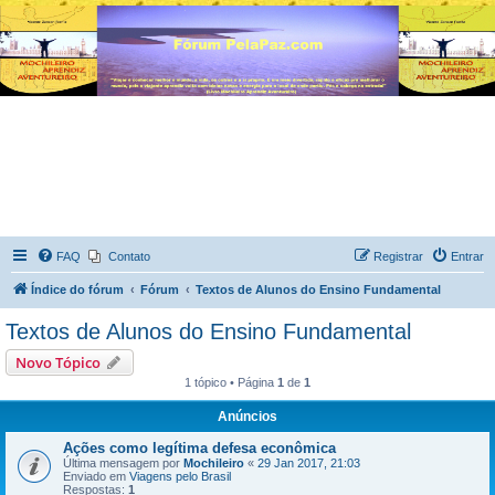
FAQ
Contato
Registrar
Entrar
Índice do fórum
Fórum
Textos de Alunos do Ensino Fundamental
Textos de Alunos do Ensino Fundamental
Novo Tópico
1 tópico • Página
1
de
1
Anúncios
Ações como legítima defesa econômica
Última mensagem por
Mochileiro
«
29 Jan 2017, 21:03
Enviado em
Viagens pelo Brasil
Respostas:
1