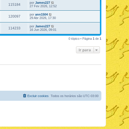
por
James227
115184
27 Fev 2026, 12:52
por
ann1504
120097
29 Abr 2026, 17:30
por
James227
114233
16 Jun 2026, 09:01
0 tópico • Página
1
de
1
Ir para
Excluir cookies
Todos os horários são
UTC-03:00