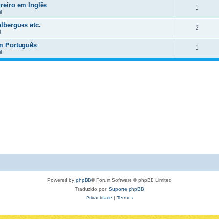
reiro em Inglês
1
l
lbergues etc.
2
l
em Português
1
l
Powered by
phpBB
® Forum Software © phpBB Limited
Traduzido por:
Suporte phpBB
Privacidade
|
Termos