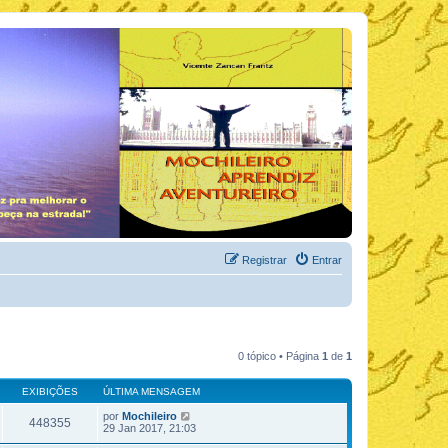
Registrar
Entrar
0 tópico • Página
1
de
1
EXIBIÇÕES
ÚLTIMA MENSAGEM
por
Mochileiro
448355
29 Jan 2017, 21:03